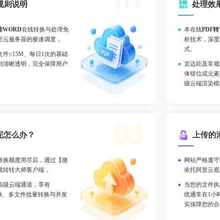
规则说明
处理效
转WORD
在线转换与处理免
本在线
PDF
里云服务器的极速调度，
析技术，深度
式、
件≤15M、每日1次的基础
则清晰透明，完全保障用户
页边距及常规
体错位或元素
级云端渲染模
完怎么办？
上传的
转换额度用尽后，通过【微
网站严格遵守
载转转大师客户端，
依托阿里云底
高级云端通道，享有
当您的文件执
件转换、多文件批量转换与并发
统通常在1小
实保障您的合