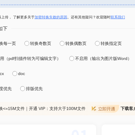
再上传， 了解更多关于
加密转换失败的原因
。还有其他疑问？欢迎随时
联系我们
如下
换每一页
转换奇数页
转换偶数页
转换指定页
用（pdf扫描件转为可编辑文字）
不启用（输出为图片版Word）
cx
doc
度优先
排版优先
换<=15M文件｜开通 VIP：支持大于100M文件
下载客