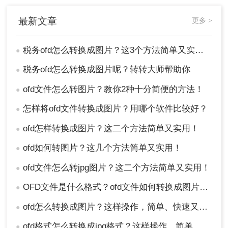
税务OFD转换成图片的方法多种多样，每种方法都
有其独特的优势和适用场景。直接截屏法简便快
最新文章
更多 >
捷，适合少量页面和临时需求；在线转换工具法无
需安装软件，操作灵活，适合偶尔转换文件的用
税务ofd怎么转换成图片？这3个方法简单又实用！
●
户；而专业软件转换法则功能强大，转换质量高，
适合需要频繁转换文件或对转换质量有较高要求的
税务ofd怎么转换成图片呢？转转大师帮助你
●
用户。在选择转换方法时，请根据自己的实际需求
ofd文件怎么转图片？教你2种十分简便的方法！
●
进行权衡和选择。
怎样将ofd文件转换成图片？用哪个软件比较好？
●
ofd怎样转换成图片？这二个方法简单又实用！
●
ofd如何转图片？这几个方法简单又实用！
●
ofd文件怎么转jpg图片？这二个方法简单又实用！
●
OFD文件是什么格式？ofd文件如何转换成图片格式？
●
ofd怎么转换成图片？这样操作，简单、快速又省事
●
ofd格式怎么转换成jpg格式？这样操作，简单、快速又省事
●