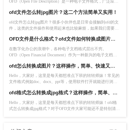
OFD（Open File Description）是一种电子文件格式，广泛应用
户端。
于中国的电子文档领域。然而，有时候我们需要将OFD文件转
ofd文件怎么转jpg图片？这二个方法简单又实用！
换成图片格式，以便在其他软件或设备上查看和编辑。那么ofd
如何转图片呢？本文将介绍三种将OFD文件转换成图片格式的
ofd文件怎么转jpg图片？很多小伙伴也是日常会接触到ofd的文
方法，帮助您轻松实现格式转换。
件，这类的文件操作和使用起来也比较麻烦，如果我们需要上
传到一些平台的话，很多小伙伴也是会选择将这种文件形式转
OFD文件是什么格式？ofd文件如何转换成图片格式？
换为jpg格式，有需要的小伙伴快一起看看ofd转jpg图片的方法
吧！
在数字化办公的浪潮中，各种电子文档格式层出不穷。
OFD（Open Financial Document）作为一种新兴的电子文档格
式，逐渐在金融、税务等领域崭露头角。本文将介绍OFD文件
ofd怎么转换成图片？这样操作，简单、快速又省事
格式的基本概念，并详细讲解ofd文件如何转换成图片格式，以
2、选择文件转换-OFD转图片，选择多个单个
便于更广泛的应用和分享。
文件添加进去就可以。
Hello，大家好，这里是每天都想准点下班的转转师妹！常见的
文件格式例如doc、docx、ppt等，使用软件打开就能进行浏览
编辑。但是像OFD文件可能就会出现软件无法打开文件的情
ofd格式怎么转换成jpg格式？这样操作，简单、快速又省事
况。OFD文件可以说是中国版的PDF，今天就来给大家分享ofd
怎么转换成图片的小技巧，有需要的小伙伴一起来了解一下吧
Hello，大家好，这里是每天都想准点下班的转转师妹！ofd格
～
式怎么转换成jpg格式？对于OFD文件大家可能还不是特别清
楚，通俗的来说，有人称之为国产的PDF，但是由于它的格式
固定，导致很多的软件都无法打开，相信大家在遇到这个格式
文件的时候经历过打不开的现象，因此我们才想要将其转换成