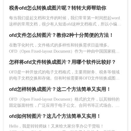
片形式分享、存档或进行其他处理时，将OFD转换成图片就显
税务ofd怎么转换成图片呢？转转大师帮助你
得尤为重要。那么税务ofd怎么转换成图片呢？本文将详细介绍
几种将税务OFD转换成图片的方法，并对每种方法进行简要介
每当我们提起文档和文件的时候，我们常常第一时间想起word
绍，帮助您根据实际需求选择最适合的方式。
这样的常用文档，很少有人知道ofd这种文档格式，所以小编想
4、点击下载即可。
在这篇文章里给大家介绍一下ofd是什么。但是如果想编辑这种
ofd文件怎么转图片？教你2种十分简便的方法！
文档的话，就要转换成图片，而税务ofd怎么转换成图片呢？下
注意：
在线转换工具可能受到网络状况和服务器性
面告诉你。
在数字化时代，文件格式的多样性和转换需求日益增多。
能的影响，转换速度和效果可能有所不同。
OFD（Open Fixed-layout Document）作为一种由中国国家税务
总局制定的开放版式电子文档格式，主要用于电子发票、公
三、专业软件转换法
怎样将ofd文件转换成图片？用哪个软件比较好？
文、档案等领域。然而，在某些场景下，我们可能需要将OFD
文件转换为图片格式，以便于查看、编辑或分享。本文将指导
专业软件转换法通过安装专业的OFD转换软件，在
OFD是一种开放式的电子文档格式，主要用财务、税务等领域
您ofd文件怎么转图片。
的电子文档交换和存储。但有时候需要将OFD文件转换成图片
本地计算机上完成转换过程。这种方法功能丰富，
格式，以便更方便地分享和使用。
支持批量转换和多种输出格式，转换质量高，适合
ofd怎样转换成图片？这二个方法简单又实用！
需要频繁转换文件或对转换质量有较高要求的用
OFD（Open Fixed-layout Document）格式的文件，以其独特的
户。下面以转转大师操作为例。
固定版面特性，广泛应用于电子公文、合同书等正式场合。然
操作如下：
而，在某些场景下，我们可能需要将OFD文件转换为图片格
ofd如何转图片？这几个方法简单又实用！
式，以便于查看、编辑或分享。那么OFD怎样转换成图片呢？
1、如果转换的OFD文件比较多，需要批量转
本文将介绍二种将OFD转换为图片的方法，帮助您轻松实现这
换，那么就需要下载转转大师批量OFD转换客
Hello，我是转转师妹！又来给大家分享办公干货啦！
一操作。