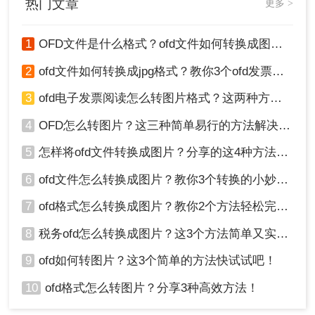
热门文章
更多 >
图片来方便阅读使用
3、设置一下通用设置，和保存路径，然后点
1
OFD文件是什么格式？ofd文件如何转换成图片格式？
击开始转换即可，就是这么简单啦。
2
ofd文件如何转换成jpg格式？教你3个ofd发票转图片的方法！
3
ofd电子发票阅读怎么转图片格式？这两种方法能够快速转换
4
OFD怎么转图片？这三种简单易行的方法解决您的问题！
5
怎样将ofd文件转换成图片？分享的这4种方法赶紧学起来！
6
ofd文件怎么转换成图片？教你3个转换的小妙招！
7
ofd格式怎么转换成图片？教你2个方法轻松完成转换！
注意
：专业软件通常需要下载安装到本地计算机
上，占用一定的磁盘空间。但相较于在线转换工
8
税务ofd怎么转换成图片？这3个方法简单又实用！
具，它们提供了更丰富的功能和更高的转换质量。
9
ofd如何转图片？这3个简单的方法快试试吧！
总结
10
ofd格式怎么转图片？分享3种高效方法！
以上就是税务ofd怎么转换成图片的方法介绍了，将