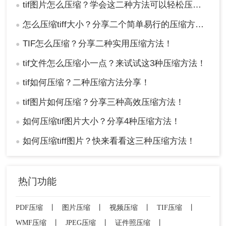
5、压缩完成点击下载即可。
tif图片怎么压缩？学会这二种方法可以轻松压缩大小!！
●
注意：下载后的文件应立即检查，以确保压缩过程
怎么压缩tiff大小？分享二个简单易行的压缩方法！
没有损坏原始内容。
●
TIF怎么压缩？分享二种实用压缩方法！
●
总结
tif文件怎么压缩小一点？来试试这3种压缩方法！
●
以上就是tif文件怎么压缩的方法介绍了，无论是采
用专业的图像处理软件还是便捷的在线服务，你都
tif如何压缩？二种压缩方法分享！
●
能够有效地压缩TIFF文件。每种方法都有其适用场
tif图片如何压缩？分享三种高效压缩方法！
●
景和特点，根据自己的具体需求选择最合适的方式
即可。记住，无论采取哪种方法，都应当事先备份
如何压缩tif图片大小？分享4种压缩方法！
●
原始文件，并仔细检查压缩后的文档，以保证内容
如何压缩tiff图片？快来看看这三种压缩方法！
●
的质量。
热门功能
PDF压缩
丨
图片压缩
丨
视频压缩
丨
TIF压缩
丨
WMF压缩
丨
JPEG压缩
丨
证件照压缩
丨