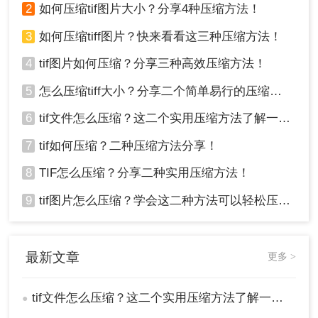
2
如何压缩tif图片大小？分享4种压缩方法！
3
如何压缩tiff图片？快来看看这三种压缩方法！
3、图片除了压缩之外还可以转换输出格式哦，压缩
程度也是可以调整的。
4
tif图片如何压缩？分享三种高效压缩方法！
5
怎么压缩tiff大小？分享二个简单易行的压缩方法！
6
tif文件怎么压缩？这二个实用压缩方法了解一下！
7
tif如何压缩？二种压缩方法分享！
8
TIF怎么压缩？分享二种实用压缩方法！
4、图片上传后点击开始转换。
9
tif图片怎么压缩？学会这二种方法可以轻松压缩大小!！
最新文章
更多 >
tif文件怎么压缩？这二个实用压缩方法了解一下！
●