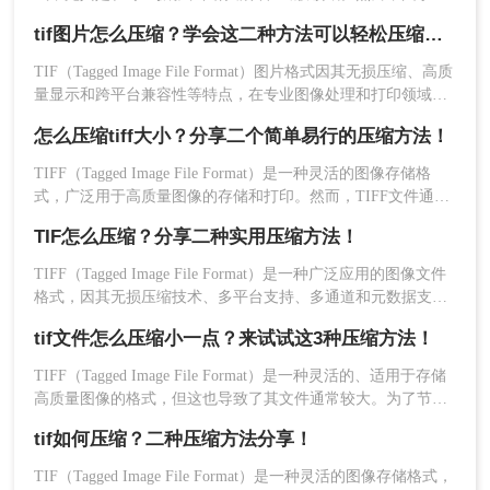
高质量的特性，TIFF文件往往体积较大，这给存储和传输带来
tif图片怎么压缩？学会这二种方法可以轻松压缩大小!！
了不便。那么tif文件怎么压缩呢？本文将介绍两种有效的TIFF
文件压缩方法。
TIF（Tagged Image File Format）图片格式因其无损压缩、高质
量显示和跨平台兼容性等特点，在专业图像处理和打印领域得
到了广泛应用。然而，TIF图片的体积往往较大，给存储和传
怎么压缩tiff大小？分享二个简单易行的压缩方法！
输带来了挑战。那么tif图片怎么压缩呢？本文将介绍两种有效
5、保存文件：设定好所有参数后，点击“保存”按
的TIF图片压缩方法，帮助用户轻松减小图片体积，提升存储
TIFF（Tagged Image File Format）是一种灵活的图像存储格
钮，选择保存位置并完成压缩过程。
和传输效率。
式，广泛用于高质量图像的存储和打印。然而，TIFF文件通常
注意：在调整分辨率时，确保不会影响到最终用途
体积较大，不利于网络传输或存储空间的优化。那么怎么压缩
所需的质量。选择适合的压缩算法，对于色彩丰富
TIF怎么压缩？分享二种实用压缩方法！
tiff大小呢？本文将介绍两种压缩TIFF文件的方法。
的图像可以选择JPEG压缩，而对于黑白图像则更适
TIFF（Tagged Image File Format）是一种广泛应用的图像文件
合使用无损压缩。保存前检查预览效果，确保压缩
格式，因其无损压缩技术、多平台支持、多通道和元数据支持
后的图像仍然符合要求。
等特点而受到青睐。然而，TIFF文件通常较大，对存储和传输
tif文件怎么压缩小一点？来试试这3种压缩方法！
造成一定困扰。那么TIF怎么压缩呢？本文将介绍两种压缩
方法二：使用在线压缩服务
TIFF图像的方法。
TIFF（Tagged Image File Format）是一种灵活的、适用于存储
高质量图像的格式，但这也导致了其文件通常较大。为了节省
如果你没有专业的图像处理软件或者只需要偶尔压
存储空间或便于网络传输，压缩TIFF文件显得尤为重要。那么
缩TIFF文件，在线压缩服务提供了一个简单快捷的
tif如何压缩？二种压缩方法分享！
tif文件怎么压缩小一点呢？本文将介绍三种压缩TIFF文件的方
选择。这些服务通常免费且易于使用，只需上传文
法。
TIF（Tagged Image File Format）是一种灵活的图像存储格式，
件即可自动压缩。