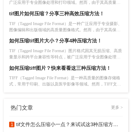
广泛应用于专业图像处理和打印领域。然而，由于其高质量和
多功能性，TIF文件往往体积较大，给存储和传输带来不便。
优点
：无需安装任何软件，直接通过浏览器访
tif图片如何压缩？分享三种高效压缩方法！
那么tif如何压缩呢？本文将介绍两种压缩TIF文件的方法。
问。支持跨平台使用，无论是在Windows、
TIF（Tagged Image File Format）是一种广泛应用于专业摄影、
Mac还是移动设备上都可以轻松访问。
图像编辑和出版领域的高质量图像格式。然而，由于其高保真
缺点：
文件大小有限制，某些服务可能无法处
的特性，TIF文件往往体积较大，这给存储和传输带来了不
理非常大的TIFF文件。压缩效果可能不如专业
如何压缩tif图片大小？分享4种压缩方法！
便。为了有效地管理这些大文件，我们可以采取适当的压缩措
软件那么精确可控。
施来减小它们的大小而不显著影响图像质量。那么tif图片如何
TIF（Tagged Image File Format）图片格式因其无损压缩、高质
压缩呢？本文将介绍三种压缩TIF图片的方法。
量显示和跨平台兼容性等特点，被广泛应用于专业图像处理和
推荐工具
：
转转大师在线tif压缩
打印领域。然而，TIF图片的体积往往较大，给存储和传输带
操作步骤：
如何压缩tiff图片？快来看看这三种压缩方法！
来了挑战。那么如何压缩tif图片大小呢？本文将介绍四种有效
1、打开在线TIF压缩网址：
的TIF图片压缩方法，帮助用户轻松减小图片体积，提升存储
TIFF（Tagged Image File Format）是一种高质量的图像存储格
https://pdftoword.55.la/tif-imgcompress/
和传输效率。
式，常用于印刷、出版以及医学影像等领域。然而，TIFF文件
通常体积较大，不利于网络传输或存储空间的优化。那么如何
压缩tiff图片呢？本文将介绍三种压缩TIFF图片的方法。
热门文章
更多 >
2、点击选择文件上传要压缩的图片。
1
tif文件怎么压缩小一点？来试试这3种压缩方法！