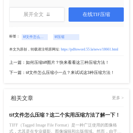
展开全文 ⇊
在线TIF压缩
标签：
tif文件怎么压缩
tif压缩
本文为原创，转载请注明原网址:
https://pdftoword.55.la/news/18661.html
上一篇：如何压缩tiff图片？快来看看这三种压缩方法！
下一篇：tif文件怎么压缩小一点？来试试这3种压缩方法！
4、保存为Web格式：点击“文件”>“导出”>“存储为
Web所用格式”，在弹出窗口中选择TIFF，并设置适
当的压缩参数。
相关文章
更多 >
tif文件怎么压缩？这二个实用压缩方法了解一下！
TIFF（Tagged Image File Format）是一种广泛使用的图像格
式，尤其是在专业摄影、图像编辑和出版领域。然而，由于其