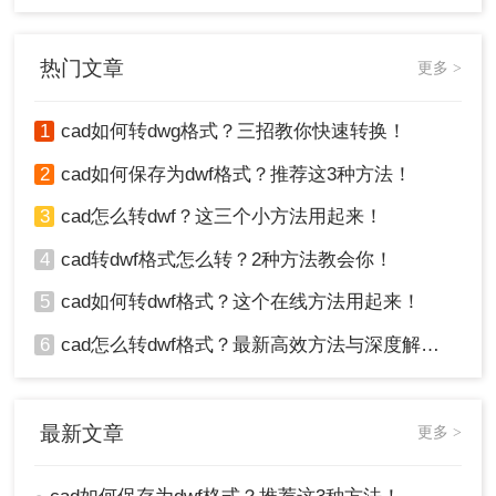
当需要将设计方案进行发布、评审、共享或归档时，直接发送
原始的DWG文件存在诸多风险，如数据被随意修改、字体缺
失、版本不兼容等。此时，DWF（Design Web Format）格式便
热门文章
更多 >
应运而生，成为解决这些痛点的理想选择。
1
cad如何转dwg格式？三招教你快速转换！
3、点击开始转换。
2
cad如何保存为dwf格式？推荐这3种方法！
3
cad怎么转dwf？这三个小方法用起来！
4
cad转dwf格式怎么转？2种方法教会你！
5
cad如何转dwf格式？这个在线方法用起来！
6
cad怎么转dwf格式？最新高效方法与深度解析！
4、转换完成，是不是很简单呢？点击下载就可以查看
了。
最新文章
更多 >
四、注意事项