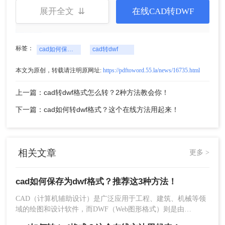
展开全文 ⇊
在线CAD转DWF
标签：
cad如何保存为dwf格式
cad转dwf
本文为原创，转载请注明原网址:
https://pdftoword.55.la/news/16735.html
上一篇：cad转dwf格式怎么转？2种方法教会你！
下一篇：cad如何转dwf格式？这个在线方法用起来！
2、选择CAD转换，然后再选
cad转dwf
。
3、点击开始转换。静待转换完成即可。就是这么的
简单啦~
相关文章
更多 >
三、使用在线转换工具
cad如何保存为dwf格式？推荐这3种方法！
随着互联网技术的发展，许多在线转换工具提供将
CAD（计算机辅助设计）是广泛应用于工程、建筑、机械等领
CAD文件转换为DWF格式的功能。这些工具通常易
域的绘图和设计软件，而DWF（Web图形格式）则是由
Autodesk开发的一种开放、安全的文件格式，旨在高效分发设
于使用且支持多种CAD格式和输出选项。下面以转