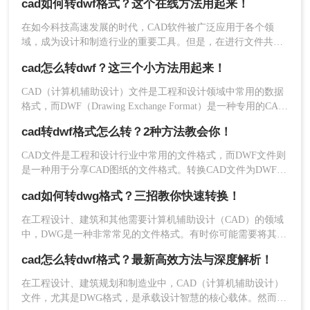
cad如何转dwf格式？这个在线方法用起来！
计数据。将CAD文件保存为DWF格式，可以方便设计数据的查
转大师在线转换工具进行转换操作为例。
看、评审和打印，同时减少文件体积，加快传输速度。那么cad
操作如下：
在如今科技高速发展的时代，CAD软件被广泛应用于各个领
如何保存为dwf格式呢？以下是几种将CAD文件保存为DWF格
域，成为设计和制造行业的重要工具。但是，在进行文件共享
1、打开在线cad转dwf网址
式的方法。
和展示的时候，CAD格式并不是最方便的选择。与此相比，
https://pdftoword.55.la/cad2dwf/
cad怎么转dwf？这三个小方法用起来！
DWF格式更加适合展示和浏览CAD设计。
CAD（计算机辅助设计）文件是工程和设计领域中常用的数据
格式，而DWF（Drawing Exchange Format）是一种专用的CAD
文件格式，用于共享和发布设计数据。将CAD文件转换为DWF
cad转dwf格式怎么转？2种方法教会你！
格式可以方便地与他人共享设计文件，同时保持较高的文件质
量和安全性。那么cad怎么转dwf呢？本文将介绍三种将CAD文
CAD文件是工程和设计行业中常用的文件格式，而DWF文件则
件转换为DWF格式的方法，帮助您更好地管理和分享设计数
是一种用于分享CAD图纸的文件格式。转换CAD文件为DWF格
据。
式可以方便地共享和查看设计文件，同时减小文件大小。本文
cad如何转dwg格式？三招教你快速转换！
将介绍cad转dwf格式怎么转的几种方法，帮助你实现快速转
换。
在工程设计、建筑和其他需要计算机辅助设计（CAD）的领域
中，DWG是一种非常常见的文件格式。有时你可能需要将其他
2、点击添加文件，将需要转换的CAD文件上传上来。
类型的CAD文件转换为DWG格式，或者需要调整DWG文件的
cad怎么转dwf格式？最新高效方法与深度解析！
版本以确保兼容性。那么cad如何转dwg格式呢？本文将介绍几
种常用的方法来实现这一目标。
在工程设计、建筑规划和制造业中，CAD（计算机辅助设计）
文件，尤其是DWG格式，是承载设计智慧的核心载体。然而，