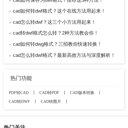
cad如何保存为dwf格式？推荐这3种方法！
●
在进行CAD转DWF操作时，务必确保CAD文件
cad如何转dwf格式？这个在线方法用起来！
●
的完整性和准确性，避免因文件损坏导致转换
cad怎么转dwf？这三个小方法用起来！
失败或结果不准确。
●
选择转换工具时，要关注其支持的CAD文件版
cad转dwf格式怎么转？2种方法教会你！
●
本和格式，确保能够兼容自己的文件。
对于含有敏感信息的CAD文件，在上传至在线
cad如何转dwg格式？三招教你快速转换！
●
转换平台前，请务必确认平台的安全性，避免
cad怎么转dwf格式？最新高效方法与深度解析！
●
信息泄露。
总结
热门功能
以上就是cad如何保存为dwf格式的方法介绍了，将
CAD文件保存为DWF格式有多种方法可供选择，用
PDF转CAD
丨
CAD转PDF
丨
CAD版本转换
丨
户可以根据自己的需求和实际情况选择合适的方法
CAD转DWF
丨
CAD转图片
丨
进行转换。
热门关注