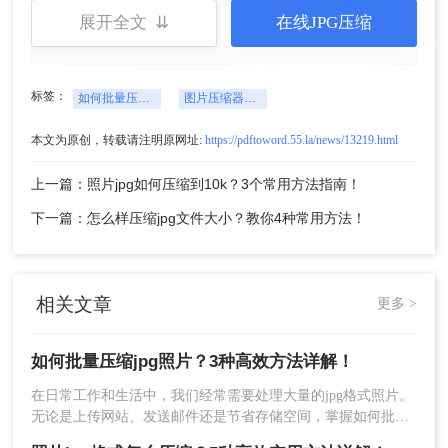
展开全文 ⇊
在线JPG压缩
标签：
如何批量压缩jpg照片
图片压缩器在线
第二步：打开软件后，在主界面找到"图片压
本文为原创，转载请注明原网址:
https://pdftoword.55.la/news/13219.html
缩"或"批量压缩图片"功能入口。点击"添加文
上一篇：照片jpg如何压缩到10k？3个常用方法指南！
件"按钮，可以选择单个文件或整个文件夹。如
果jpg照片分散在不同文件夹，可以重复添加，
下一篇：怎么样压缩jpg文件大小？教你4种常用方法！
软件会自动识别并去重。
相关文章
更多 >
如何批量压缩jpg照片？3种高效方法详解！
在日常工作和生活中，我们经常需要处理大量的jpg格式照片。
无论是上传网站、发送邮件还是节省存储空间，掌握如何批量
压缩jpg照片都是一项非常实用的技能。作为一名从事数字图像