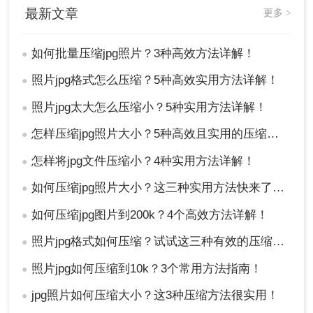
缺点
最新文章
更多 >
需要稳定的网络连接，网络不佳时上传和下载
如何批量压缩jpg照片？3种高效方法详解！
●
速度受影响
单次批量处理数量有限制，最多30张jpg照片
照片jpg格式怎么压缩？5种高效实用方法详解！
●
对于超大尺寸的jpg照片（如专业摄影原图），
上传耗时较长
照片jpg太大怎么压缩小？5种实用方法详解！
●
压缩参数可调性相对桌面软件略少，但能满足
怎样压缩jpg照片大小？5种高效且实用的压缩方法详解！
●
大多数日常需求
怎样将jpg文件压缩小？4种实用方法详解！
●
操作步骤：
如何压缩jpg照片大小？这三种实用方法快来了解一下！
●
第一步：打开浏览器（推荐使用Chrome、
Edge或Firefox等主流浏览器），在地址栏输入
如何压缩jpg图片到200k？4个高效方法详解！
●
转转大师官网地址，或通过搜索引擎搜索"转转
照片jpg格式如何压缩？试试这三种有效的压缩方法！
●
大师在线图片压缩"进入官方网站。进入官网
后，在导航栏或首页可以找到"在线压缩"或"图
照片jpg如何压缩到10k？3个常用方法指南！
●
片压缩"入口。
jpg照片如何压缩大小？这3种压缩方法很实用！
●