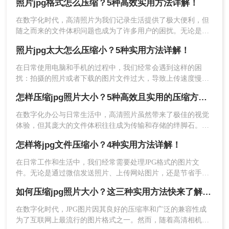
照片jpg格式怎么压缩？5种高效实用方法详解！
处理多年的专业人士，我将结合实际经验，为大家详细介绍几
第三步：在压缩设置界面，可以看到多个调节
种可靠的批量压缩方法。
选项：
在数字化时代，高清照片为我们记录生活提供了极大便利，但
随之而来的文件体积问题也成为了许多用户的困扰。无论是发
送邮件时的附件限制，还是上传到各类平台的容量要求，亦或
照片jpg太大怎么压缩小？5种实用方法详解！
压缩类型：通在左下角选择压缩类型
是手机存储空间告急，照片jpg格式怎么压缩成为了现代人必须
掌握的实用技能。
在日常使用电脑和手机的过程中，我们经常会遇到这样的困
扰：拍摄的照片或者下载的图片文件过大，导致上传速度慢、
输出目录：根据需要选择其他目录
占用存储空间多，甚至无法在某些平台正常使用。那么，照片
怎样压缩jpg照片大小？5种高效且实用的压缩方法详解！
jpg太大怎么压缩小就成了很多人迫切需要解决的问题。本文将
第四步：确认所有设置无误后，点击"开始压
为您详细介绍5种实用的照片压缩方法，帮助您轻松应对各种场
在数字化办公与日常生活中，高清照片虽然带来了极佳的视觉
缩"按钮。软件会显示处理进度，包括已完成数
景下的图片压缩需求。
体验，但其庞大的文件体积往往成为传输和存储的绊脚石。无
量、剩余数量和预计时间。处理完成后，可以
论是发送电子邮件时的附件大小限制，还是上传至各类报名系
怎样将jpg文件压缩小？4种实用方法详解！
直接在软件中打开输出文件夹，查看压缩后的
统、办公平台时的容量门槛，亦或是手机相册空间告急，怎样
jpg照片。
压缩jpg照片大小始终是许多用户面临的常见难题。
在日常工作和生活中，我们经常需要处理JPG格式的图片文
件。无论是通过微信发送照片、上传网站图片，还是节省手机
注意点
存储空间，掌握怎样将jpg文件压缩小的技巧都显得尤为重要。
如何压缩jpg照片大小？这三种实用方法快来了解一下！
本文将详细介绍4种实用的JPG文件压缩方法，帮助您轻松解决
在批量压缩前，建议先对几张jpg照片进行测
图片过大问题。
在数字化时代，JPG图片因其良好的压缩率和广泛的兼容性成
试，确认压缩效果符合要求后再处理全部文件
为了互联网上最流行的图片格式之一。然而，随着高清相机和
压缩质量设置过低会导致图片模糊，设置过高