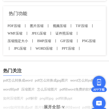
热门功能
PDF压缩
丨
图片压缩
丨
视频压缩
丨
TIF压缩
丨
WMF压缩
丨
JPEG压缩
丨
证件照压缩
丨
压缩指定大小
丨
BMP压缩
丨
GIF压缩
丨
PNG压缩
第二步：在转转大师在线压缩工具页面，点
丨
JPG压缩
丨
WORD压缩
丨
PPT压缩
丨
击"选择文件"或"上传图片"按钮，在弹出的文件
选择对话框中，找到需要压缩的jpg照片，支持
按住Ctrl键多选。
热门关注
pdf怎么转换成word
pdf怎么转换成jpg图片
word怎么转pdf
word转pdf
压缩图片
怎么压缩图片
pdf转word免费的软件
第三步：jpg照片上传完成后，界面会显示压缩
如何压缩图片
pdf解密
png转jpg
pdf转换ppt
选项。选择压缩程度（数值越小，压缩程度越
展开全部 ∨
word如何转换成pdf
图片转换格式
pdf如何转word
pdf格式转换