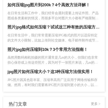
智能手机的普及，我们拍摄的照片往往体积较大，这不仅占用
则压缩效果不明显，需要根据实际用途选择合
如何压缩jpg图片到200k？4个高效方法详解！
了大量的存储空间，而且在网络传输时也显得尤为不便。因
适的参数
此，学会如何压缩jpg照片大小变得尤为重要。本文将为您介绍
在日常生活和工作中，我们经常会遇到需要上传证件照、产品
建议保留原始jpg照片的备份，以免压缩效果不
几种简单实用的方法。
图或各类素材的情况，而很多平台对图片大小都有严格限制，
理想时需要重新处理
通常要求不超过200KB。面对动辄几MB的高清原图，如何压缩
如果jpg照片数量非常多（超过500张），建议
照片jpg格式如何压缩？试试这三种有效的压缩方法！
jpg图片到200k便成了一个亟待解决的难题。盲目压缩往往导致
分批处理，避免软件卡顿或崩溃
画质严重受损，甚至模糊不清。本文将为你提供四种专业且高
在日常生活中，我们常常需要压缩JPG格式的照片以适应特定
压缩后的jpg照片应检查关键细节，确保文字、
效的方法，即可轻松将图片“瘦身”至指定大小，同时最大程度
的文件大小限制，比如上传到社交媒体、电子邮件附件或节省
保留清晰度。
人脸等重要内容清晰可见
存储空间。那么照片jpg格式如何压缩呢？本文将介绍三种有效
照片jpg如何压缩到10k？3个常用方法指南！
的压缩方法。
方法二：使用转转大师在线压缩工具（推荐）
虽然用数码相机拍摄的照片通常是几m的大小，但我们也非常
担心保存或上传这些照片，因为对于一张照片来说，几m的体
转转大师在线压缩工具是一款专业的在线图片处理
积对我们来说仍然太大。我们如何在保证质量的同时如何压缩
jpg照片如何压缩大小？这3种压缩方法很实用！
平台，无需下载安装任何软件，直接在浏览器中即
到10k？今天，我将和大家讨论照片jpg如何压缩到10k的方法。
可使用。该工具采用先进的智能压缩算法，能够在
JPG照片因其色彩丰富、压缩率高而广泛应用于网络传输和存
保持jpg照片画质的前提下，有效减小文件体积。作
储。然而，有时我们需要将JPG照片压缩到更小的大小，以满
为转转大师系列产品的重要组成部分，在线压缩工
足上传、分享或存储的需求。那么jpg照片如何压缩大小呢？本
文将介绍三种将JPG照片压缩到更小大小的方法。
具延续了其专业、高效、安全的特点，特别适合临
时性、轻量级的jpg照片批量压缩需求。无论是办公
热门文章
更多 >
人员、设计师还是普通用户，都能快速上手使用。