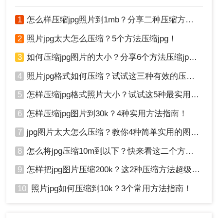
优点
1
怎么样压缩jpg照片到1mb？分享二种压缩方法！
无需安装任何软件，打开浏览器即可使用，节
2
照片jpg太大怎么压缩？5个方法压缩jpg！
省本地存储空间
支持多种设备和操作系统，包括Windows、
3
如何压缩jpg图片的大小？分享6个方法压缩jpg！
Mac、Linux，甚至手机浏览器
4
照片jpg格式如何压缩？试试这三种有效的压缩方法！
操作界面简洁友好，支持拖拽上传，新手也能
快速掌握
5
怎样压缩jpg格式照片大小？试试这5种最实用的JPG压缩方法！
提供多种压缩级别选择，可根据不同用途灵活
调整
6
怎样压缩jpg图片到30k？4种实用方法指南！
压缩速度快，采用云端服务器处理，不占用本
7
jpg图片太大怎么压缩？教你4种简单实用的图片压缩方法
地CPU资源
支持批量上传jpg照片，一次最多可处理30张
8
怎么将jpg压缩10m到以下？快来看这二个方法 ！
完全免费使用，无需注册账号，保护用户隐私
9
怎样把jpg图片压缩200k？这2种压缩方法超级好用！
压缩后可实时预览效果，不满意可重新调整参
数
10
照片jpg如何压缩到10k？3个常用方法指南！
支持多种图片格式，包括jpg、png、bmp等常
见格式