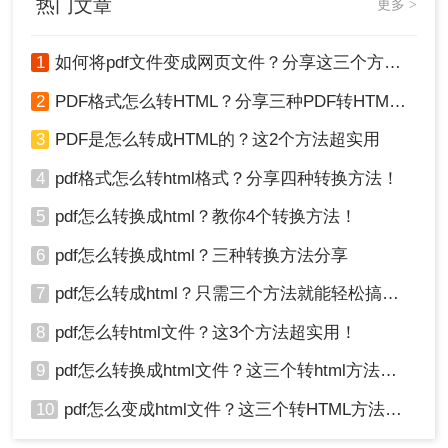
热门文章
更多 >
格式从而方便编辑呢？今天分享二个pdf怎么转换成html的方法
给你们。
1
如何将pdf文件变成网页文件？分享这三个方法给大家！
2
PDF格式怎么转HTML？分享三种PDF转HTML的方法
3
PDF是怎么转成HTML的？这2个方法超实用
3、文件上传后点击开始转换即可。
4
pdf格式怎么转html格式？分享四种转换方法！
注意：
试用版有部分功能限制！
5
pdf怎么转换成html？教你4个转换方法！
总结
6
pdf怎么转换成html？三种转换方法分享
以上就是PDF格式怎么转HTML的方法介绍了，每种
7
pdf怎么转成html？只需三个方法就能轻松搞定！
方法都有其特点和适用场景，您可以根据自己的需
求和实际情况选择合适的方法进行操作。无论选择
8
pdf怎么转html文件？这3个方法超实用！
哪种方法，都需要注意保护个人隐私和版权安全避
9
pdf怎么转换成html文件？这三个转html方法分享给你！
免泄露敏感信息或侵犯他人权益。
10
pdf怎么变成html文件？这三个转HTML方法分享给你！