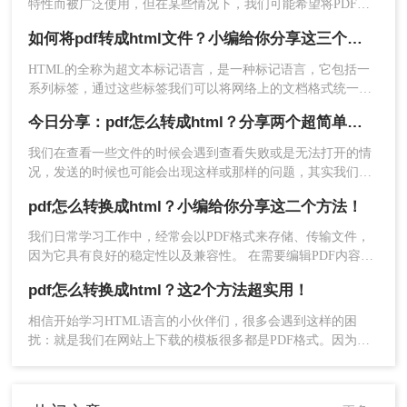
特性而被广泛使用，但在某些情况下，我们可能希望将PDF转
轻松实现文件格式的转换。
换为HTML格式，以便在网页上展示或进行在线编辑。那么pdf
如何将pdf转成html文件？小编给你分享这三个方法！
怎么转换成html呢？本文将介绍三种将PDF转换为HTML的方
法。
HTML的全称为超文本标记语言，是一种标记语言，它包括一
系列标签，通过这些标签我们可以将网络上的文档格式统一，
使分散的Internet资源连接为一个逻辑整体。
今日分享：pdf怎么转成html？分享两个超简单上手技巧
我们在查看一些文件的时候会遇到查看失败或是无法打开的情
况，发送的时候也可能会出现这样或那样的问题，其实我们可
以将PDF文件转换成HTML格式，在该格式下文件打开和加载
pdf怎么转换成html？小编给你分享这二个方法！
的速度很快，而且能不受到软件的制约，直接在网页上就能查
看，与此同时还能方便文件的共享访问，只需一个链接就能实
我们日常学习工作中，经常会以PDF格式来存储、传输文件，
现查看,下面我们就来分享pdf怎么转成html方法吧！
2、选择文件转HTML，然后批量上传文件，进
因为它具有良好的稳定性以及兼容性。 在需要编辑PDF内容的
行转换。
时候，我们往往会将PDF转换成其它格式进行编辑，例如想要
pdf怎么转换成html？这2个方法超实用！
编辑网页模板，就会将PDF转换成HTML格式。
相信开始学习HTML语言的小伙伴们，很多会遇到这样的困
扰：就是我们在网站上下载的模板很多都是PDF格式。因为
PDF能够确保文件的内容、格式、排版在传输后不会出现乱码
的情况，所以使用度非常高。而我们想在PDF格式的模板上进
行修改的话会比较困难，那有什么方法可以将模板转成HTML