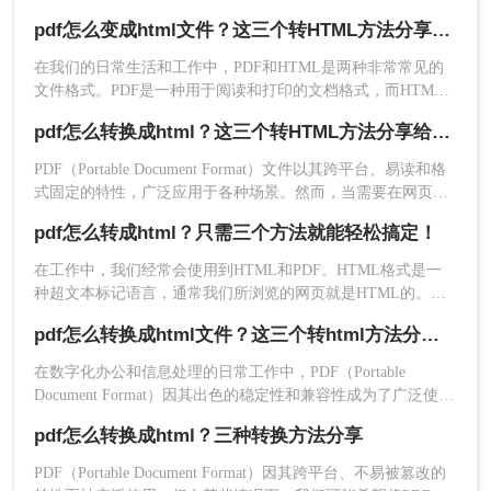
件转换为HTML格式，以便在网页上更灵活地展示内容或进行
pdf怎么变成html文件？这三个转HTML方法分享给你！
编辑。那么PDF格式怎么转HTML呢？本文将为您介绍四种将
PDF转换为HTML的方法，帮助您轻松实现文件格式的转换。
在我们的日常生活和工作中，PDF和HTML是两种非常常见的
文件格式。PDF是一种用于阅读和打印的文档格式，而HTML
4、转换完成，直接点击下载就可以了。
是一种用于创建网页的标记语言。有时候，我们需要将PDF文
pdf怎么转换成html？这三个转HTML方法分享给你！
件转换为HTML文件，以便在网页上展示或进行进一步的编
注意：
由于这些工具是在线运行的，因此需要确保
辑。本文将向您介绍pdf怎么变成html文件方法，帮助您将PDF
PDF（Portable Document Format）文件以其跨平台、易读和格
您的网络连接稳定且安全。此外，一些在线转换工
文件转换为HTML文件。
式固定的特性，广泛应用于各种场景。然而，当需要在网页上
具可能对文件大小有限制或存在其他使用限制。
展示PDF内容或进行进一步编辑时，将其转换为HTML格式则
pdf怎么转成html？只需三个方法就能轻松搞定！
变得尤为重要。那么PDF怎么转换成HTML呢？本文将为您介
方法三：使用专业的PDF转换软件
绍三种实用的PDF转HTML的方法，帮助您轻松实现这一需
在工作中，我们经常会使用到HTML和PDF。HTML格式是一
求。
种超文本标记语言，通常我们所浏览的网页就是HTML的。而
市面上有许多专业的PDF转换软件，如转转大师
pdf
PDF是我们在传输文件时常用到的格式，它可以保证文件的内
转换器
等，它们都支持将PDF文件转换为HTML格
pdf怎么转换成html文件？这三个转html方法分享给你！
容、格式以及排版的稳定性。有时候我们需要将PDF转化为
式。以下是使用这类软件的基本步骤：下面以转转
HTML，才能对它里面的内容进行修改。那你们知道pdf怎么转
在数字化办公和信息处理的日常工作中，PDF（Portable
大师PDF转换器操作为例。
成html吗？下面就为大家分享三种转换方法。
Document Format）因其出色的稳定性和兼容性成为了广泛使用
操作如下：
的文件格式。然而，有时我们可能需要将PDF文件转换为
pdf怎么转换成html？三种转换方法分享
HTML（HyperText Markup Language）格式，以便在网页上展
1、如果你需要批量转换文件，在线转换满足
示、编辑或进行其他形式的处理。那么pdf怎么转换成html文件
PDF（Portable Document Format）因其跨平台、不易被篡改的
不了你的需求，那么下载安装软件，打开。
呢？本文将介绍三种将PDF转换为HTML的高效方法，帮助您