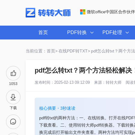
微软office中国区合作伙伴
首页
PDF转换
PDF处理
当前位置：首页>
在线PDF转TXT>
pdf怎么转txt？两个
pdf怎么转txt？两个方法轻松解决
发布时间：2025-02-13 09:12:09
来源：
转转大师
阅读量
1053
下载
核心摘要・3秒速读
pdf转txt的两种方法：一、在线转换。打开在线P
下载查看。二、使用转转大师pdf转换器。下载转换
换完成后打开输出文件夹查看。两种方法均可实现pd