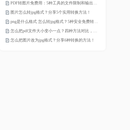
PDF转图片免费用：5种工具的文件限制和输出质量对比！
JPG怎么压
图片怎么转jpg格式？分享5个实用转换方法！
png是什么格式 怎么转jpg格式？5种安全免费转换方法全解析！
电脑上怎么压
怎么把pdf文件大小变小一点？四种方法对比，一看就懂！
如何压缩视频
怎么把图片改为jpg格式？分享6种转换的方法！