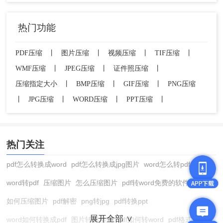
热门功能
PDF压缩
丨
图片压缩
丨
视频压缩
丨
TIF压缩
丨
WMF压缩
丨
JPEG压缩
丨
证件照压缩
丨
压缩指定大小
丨
BMP压缩
丨
GIF压缩
丨
PNG压缩
丨
JPG压缩
丨
WORD压缩
丨
PPT压缩
丨
热门关注
pdf怎么转换成word
pdf怎么转换成jpg图片
word怎么转pdf
word转pdf
压缩图片
怎么压缩图片
pdf转word免费的软件
方法5：删除不必要的部分
如何压缩图片
pdf解密
png转jpg
pdf转换ppt
要减少视频文件大小，还可以删除不必要的部分，
展开全部 ∨
word如何转换成pdf
图片转换格式
pdf如何转word
pdf格式转换