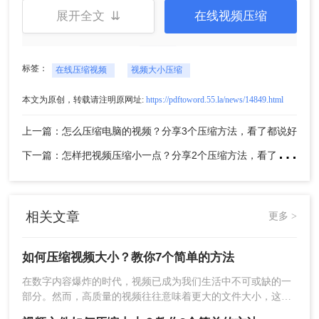
展开全文 ⇊
在线视频压缩
标签：
在线压缩视频
视频大小压缩
本文为原创，转载请注明原网址:
https://pdftoword.55.la/news/14849.html
上一篇：怎么压缩电脑的视频？分享3个压缩方法，看了都说好
下
一篇：怎样把视频压缩小一点？分享2个压缩方法，看了都说好
4、等待压缩完成。
相关文章
更多 >
如何压缩视频大小？教你7个简单的方法
在数字内容爆炸的时代，视频已成为我们生活中不可或缺的一
部分。然而，高质量的视频往往意味着更大的文件大小，这对
于存储空间和传输速度都是一种挑战。那么如何压缩视频大小
5、压缩完成，点击下载。