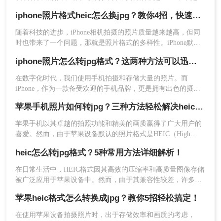
悉的JPG。这是因为从iOS 11开始，iPhone默认用HEIC格式保
iphone照片格式heic怎么换jpg？教你4招，快速转换！
存照片，体积小、画质好，但兼容性确实是个问题。很多老旧
设备、Windows电脑、部分社交平台和网页上传入口都不认这
随着科技的进步，iPhone相机拍摄的照片质量越来越高，但同
个格式。所以"iphone照片heic怎么转jpg"成了不少人的刚需。这
时也带来了一个问题，那就是照片格式的多样性。iPhone默认
篇文章按不同使用场景，分别介绍Windows自带工具、在线转
使用HEIC格式来保存照片，这种格式具有较高的压缩率和图像
换、iPhone端设置和Mac自带工具四条路子，帮你看完就能上
iphone照片怎么转jpg格式？这两种方法可以迅速转换！
质量，但在一些设备和平台上可能不被广泛支持。因此，将
手。
HEIC格式转换为JPG格式成为了一个常见的需求。本文将详细
在数字化时代，我们使用手机拍摄和存储大量的照片。而
介绍iphone照片格式heic怎么换jpg。
iPhone，作为一款备受欢迎的手机品牌，更是拥有出色的摄影
功能。然而，有时候我们可能需要将iPhone拍摄的照片转换为
苹果手机照片如何转jpg？三种方法轻松解决heic图片转换！
其他格式，比如JPG。本文将为您介绍iphone照片怎么转jpg格
在弹出的窗口中选择保存位置和文件名，点
式，以便更好地管理和共享您的珍贵照片。
苹果手机以其卓越的拍照功能和精美的画质赢得了广大用户的
击"保存"
喜爱。然而，由于苹果设备默认的照片格式是HEIC（High
到保存目录确认JPG文件已生成，双击检查画
Efficiency Image Container），这种格式在某些设备和平台上可
heic怎么转jpg格式？5种常用方法详细解析！
质是否正常
能不如JPG（JPEG）格式普及和兼容。因此，很多用户需要将
苹果手机上的照片转换为JPG格式以满足不同的需求。那么苹
在日常生活中，HEIC格式因其高效的压缩率和高质量图像存储
用"照片"App转换：
果手机照片如何转jpg呢？本文将介绍几种简单的方法，帮助你
被广泛应用于苹果设备中。然而，由于其兼容性较差，许多老
轻松实现苹果手机照片到JPG格式的转换。
旧设备或平台无法直接打开HEIC文件。为了满足跨设备查看、
双击HEIC照片，系统默认会用"照片"App打开
苹果heic格式怎么转换成jpg？教你5招轻松搞定！
分享的需求，将HEIC转换为通用的JPG格式成为常见操作。那
点击右上角"···"（更多操作）→"另存为"
么heic怎么转jpg格式呢？以下是几种常用方法的详细解析，帮
在使用苹果设备拍摄照片时，出于存储效率和画质的考虑，
助您高效完成转换。