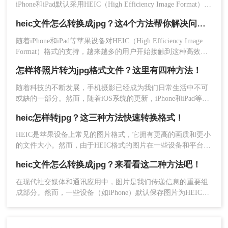
iPhone和iPad默认采用HEIC（High Efficiency Image Format）格
式保存照片。然而，这种高效格式并不被所有设备和软件广泛
heic文件怎么转换成jpg？这4个方法帮你解决问题！
支持，特别是在Windows PC和其他非苹果设备上，经常需要将
HEIC格式的照片转换为更通用的JPG格式。那么苹果heic格式
​随着iPhone和iPad等苹果设备对HEIC（High Efficiency Image
怎么转换成jpg呢？本文将向您介绍几种将HEIC转换为JPG的有
Format）格式的支持，越来越多的用户开始接触到这种高效的
效方法。
图像文件格式。HEIC文件相比于传统的JPEG格式，能够在保
怎样将照片转为jpg格式文件？这里有四种方法！
持同等图像质量的同时，占用更少的存储空间。然而，由于兼
容性问题，许多非苹果设备和软件并不支持HEIC格式。因此，
随着科技的不断发展，手机摄影已经成为我们日常生活中不可
将HEIC文件转换为更通用的JPG格式，成为了一个常见的需
或缺的一部分。然而，随着iOS系统的更新，iPhone和iPad等设
求。那么heic文件怎么转换成jpg呢？本文将详细介绍几种将
备拍摄的照片默认保存为HEIC格式，这种格式虽然在存储空间
HEIC文件转换为JPG的方法。
heic怎样转jpg？这三种方法快速转换格式！
和画质上有所优化，但并非所有设备和软件都支持直接打开或
编辑。因此，将HEIC格式的照片转换为更广泛支持的JPG格式
HEIC是苹果设备上常见的图片格式，它拥有更高的画质和更小
变得尤为重要。那么怎样将照片转为jpg格式文件呢？本文将详
的文件大小。然而，由于HEIC格式的图片在一些设备和平台上
细介绍几种将HEIC照片转换为JPG格式文件的方法。
不兼容，很多用户需要将HEIC图片转换为JPG格式以便更广泛
heic文件怎么转换成jpg？来看看这二种方法吧！
地使用。那么，heic怎样转jpg呢？下面将为大家介绍三种简单
的方法。
在现代社交媒体和通讯应用中，图片是我们传递信息的重要组
成部分。然而，一些设备（如iPhone）默认保存图片为HEIC格
在保存窗口中将文件类型改为JPG，选择保存
式，这在某些情况下可能会引发一些问题。由于HEIC格式存在
位置后点击"保存"
兼容性问题，许多人希望将其转换为更常见的JPEG格式。本文
将详细介绍heic文件怎么转换成jpg，以及一些应用程序和工具
注意事项