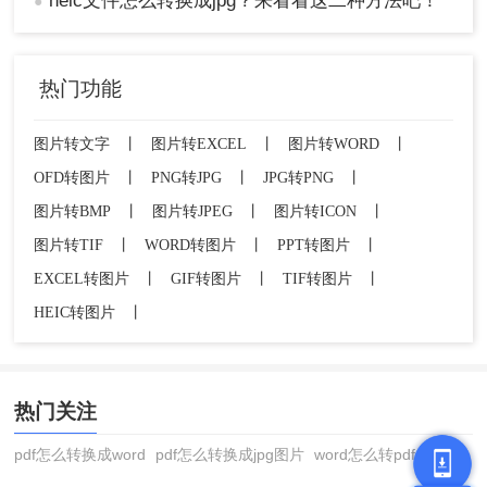
heic文件怎么转换成jpg？来看看这二种方法吧！
●
体验较差
免费版通常有文件大小或次数限制
热门功能
操作步骤：
在浏览器中搜索"转转大师在线HEIC转JPG"或
图片转文字
丨
图片转EXCEL
丨
图片转WORD
丨
直接访问转转大师在线工具页面
OFD转图片
丨
PNG转JPG
丨
JPG转PNG
丨
（https://pdftoword.55.la/heic2img/）
图片转BMP
丨
图片转JPEG
丨
图片转ICON
丨
图片转TIF
丨
WORD转图片
丨
PPT转图片
丨
EXCEL转图片
丨
GIF转图片
丨
TIF转图片
丨
HEIC转图片
丨
点击"选择文件"或将HEIC照片拖拽到上传区域
热门关注
pdf怎么转换成word
pdf怎么转换成jpg图片
word怎么转pdf