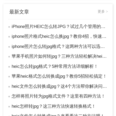
方法二：在线转换工具，不用装软件
最新文章
更多 >
通过浏览器打开在线格式转换网站，上传HEIC文
件，网站服务器帮你转好后再下载JPG。整个过程
iPhone照片HEIC怎么转JPG？试过几个管用的方法！
●
不需要安装任何软件，打开网页就能操作。推荐使
用转转大师在线工具（在线版支持图片格式转
iphone照片格式heic怎么换jpg？教你4招，快速转换！
●
换），操作简单，响应也比较快。
优点：
iphone照片怎么转jpg格式？这两种方法可以迅速转换！
●
零安装，任何能上网的设备都能用，临时用一
苹果手机照片如何转jpg？三种方法轻松解决heic图片转换！
●
下特别方便
heic怎么转jpg格式？5种常用方法详细解析！
●
大多数在线工具界面直观，几步就能完成
适合应急转换，比如在别人的电脑上临时处理
苹果heic格式怎么转换成jpg？教你5招轻松搞定！
●
几张照片
heic文件怎么转换成jpg？这4个方法帮你解决问题！
●
缺点
：
怎样将照片转为jpg格式文件？这里有四种方法！
●
需要上传文件到服务器，对隐私敏感的用户可
heic怎样转jpg？这三种方法快速转换格式！
●
能有顾虑
大文件或大批量上传容易失败，网络不稳定时