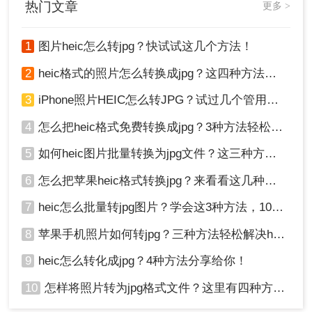
热门文章
更多 >
的推荐。
如果右键"打开方式"里没有"画图"或"照片"选
项，说明HEIC解码器还没装好，按前置准备步
1
图片heic怎么转jpg？快试试这几个方法！
骤先装上
2
heic格式的照片怎么转换成jpg？这四种方法快速转换格式！
很多人忽略了一点：装了HEIF Image
Extensions之后，还需要安装"HEVC Video
3
iPhone照片HEIC怎么转JPG？试过几个管用的方法！
Extensions"才能正常显示部分HEIC缩略图。
不过如果只是转格式，只装HEIF扩展一般就够
4
怎么把heic格式免费转换成jpg？3种方法轻松解决，原来这么简单！
了
5
如何heic图片批量转换为jpg文件？这三种方法快速转换格式！
用"画图"另存为JPG后，记得检查一下文件大
小是否合理——如果只有几KB，说明解码失
6
怎么把苹果heic格式转换jpg？来看看这几种方法吧！
败，文件可能是空的，需要重新操作
7
heic怎么批量转jpg图片？学会这3种方法，10秒转换上百张图片。
转换前不要直接用"保存"覆盖原文件，一定要
用"另存为"生成新文件，保留HEIC原图
8
苹果手机照片如何转jpg？三种方法轻松解决heic图片转换！
适用场景提示：
只需要转换几张照片、电脑是
9
heic怎么转化成jpg？4种方法分享给你！
Windows系统、不想装任何第三方软件的用户，用
10
怎样将照片转为jpg格式文件？这里有四种方法！
系统自带工具最省事。