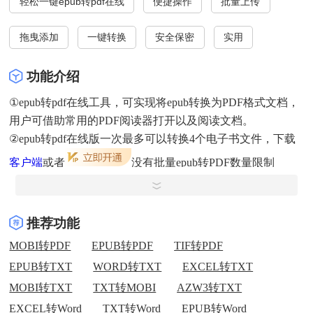
轻松一键epub转pdf在线
便捷操作
批量上传
拖曳添加
一键转换
安全保密
实用
功能介绍
①epub转pdf在线工具，可实现将epub转换为PDF格式文档，
用户可借助常用的PDF阅读器打开以及阅读文档。
②epub转pdf在线版一次最多可以转换4个电子书文件，下载
客户端
或者
没有批量epub转PDF数量限制
③epub转pdf在线工具，
电子书
文件
15M
以下 每天可以免费
使用
1
次。
④文件安全：我们尊重隐私权，文件24小时后将自动删除，
推荐功能
无人能阅读或下载这些文件，它们将永远从我们的服务器删
MOBI转PDF
EPUB转PDF
TIF转PDF
除，可在我的文件中手动删除转换文件。
EPUB转TXT
WORD转TXT
EXCEL转TXT
MOBI转TXT
TXT转MOBI
AZW3转TXT
EXCEL转Word
TXT转Word
EPUB转Word