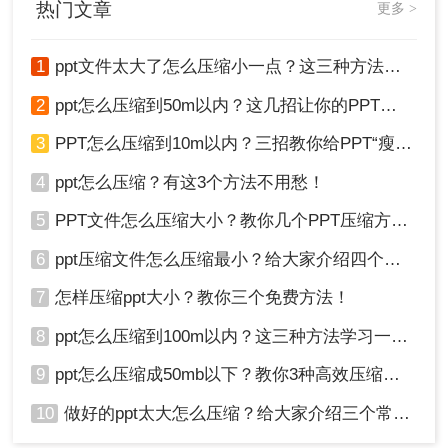
文件等。
热门文章
更多 >
7、保存PPT文件，并检查其大小是否满足50MB以
下的要求。
1
ppt文件太大了怎么压缩小一点？这三种方法轻松解决！
注意：在优化PPT内容时，要确保删除的元素不影
响PPT的核心内容和展示效果。压缩图片时，要避
2
ppt怎么压缩到50m以内？这几招让你的PPT秒瘦身！
免过度压缩导致图片模糊或失真。
3
PPT怎么压缩到10m以内？三招教你给PPT“瘦身”！
方法三：使用在线压缩工具
4
ppt怎么压缩？有这3个方法不用愁！
使用在线压缩工具，如pdfmao、转转大师等，可以
5
PPT文件怎么压缩大小？教你几个PPT压缩方法！
方便地将PPT文件压缩至指定大小以下。这些工具
通常提供了简单易用的界面和灵活的压缩选项，适
6
ppt压缩文件怎么压缩最小？给大家介绍四个常用方法！
合快速压缩文件的需求。
7
怎样压缩ppt大小？教你三个免费方法！
优点：
无需安装额外软件，操作简便快捷，支
8
ppt怎么压缩到100m以内？这三种方法学习一下！
持多种文件格式的压缩。
缺点：
对于较大的PPT文件，可能需要较长的
9
ppt怎么压缩成50mb以下？教你3种高效压缩方法！
上传和压缩时间。
10
做好的ppt太大怎么压缩？给大家介绍三个常用办法！
推荐工具：
转转大师在线文件压缩工具