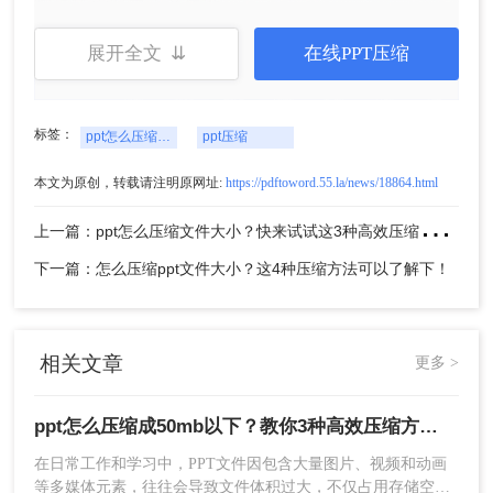
晰度优先或自定义压缩。
5、设置好参数后，点击“开始压缩”按钮，等待压缩
展开全文 ⇊
在线PPT压缩
完成。
标签：
ppt怎么压缩成50mb以下
ppt压缩
本文为原创，转载请注明原网址:
https://pdftoword.55.la/news/18864.html
上
一篇：ppt怎么压缩文件大小？快来试试这3种高效压缩方法！
下一篇：怎么压缩ppt文件大小？这4种压缩方法可以了解下！
6、压缩完成后，查看压缩后的文件大小，确保满足
50MB以下的要求。
相关文章
更多 >
注意：在选择压缩模式时，应根据PPT文件的内容
和质量需求进行权衡，避免过度压缩导致细节丢
ppt怎么压缩成50mb以下？教你3种高效压缩方法！
失。压缩后的PPT文件应进行预览和检查，确保格
式和内容未发生异常变化。
在日常工作和学习中，PPT文件因包含大量图片、视频和动画
等多媒体元素，往往会导致文件体积过大，不仅占用存储空