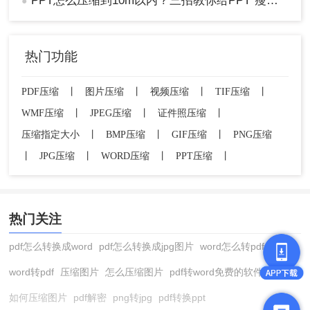
PPT怎么压缩到10m以内？三招教你给PPT“瘦身”！
●
热门功能
PDF压缩
丨
图片压缩
丨
视频压缩
丨
TIF压缩
丨
3、上传需要压缩的PPT文件。
WMF压缩
丨
JPEG压缩
丨
证件照压缩
丨
压缩指定大小
丨
BMP压缩
丨
GIF压缩
丨
PNG压缩
4、根据需要选择合适的压缩程度。
丨
JPG压缩
丨
WORD压缩
丨
PPT压缩
丨
5、点击“开始压缩”按钮，等待压缩完成。
热门关注
pdf怎么转换成word
pdf怎么转换成jpg图片
word怎么转pdf
word转pdf
压缩图片
怎么压缩图片
pdf转word免费的软件
如何压缩图片
pdf解密
png转jpg
pdf转换ppt