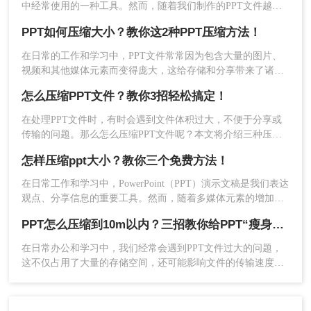
3、选中需要压缩的图片，点击“图片工具”栏下的“压
中经常使用的一种工具。然而，随着我们制作的PPT文件越来
缩图片”选项。
越多、越来越复杂，文件大小也逐渐增大，这给我们分享和传
PPT如何压缩大小？教你这2种PPT压缩方法！
输PPT带来了困扰。有时，我们会发现PPT文件太大无法通过
电子邮件发送，或者上传到网络时需要很长时间。
在日常的工作和学习中，PPT文件常常因为包含大量的图片、
视频和其他媒体元素而变得庞大，这给存储和分享带来了诸多
不便。那么PPT如何压缩大小​呢？为了解决这个问题，本文将
怎么压缩PPT文件？教你3招轻松搞定！
介绍二种实用的方法，帮助您轻松压缩PPT文件的大小。
在处理PPT文件时，有时会遇到文件体积过大，不便于分享或
传输的问题。那么怎么压缩PPT文件呢？本文将介绍三种压缩
PPT文件的方法，帮助您轻松解决PPT文件过大的困扰。
怎样压缩ppt大小？教你三个免费方法！
在日常工作和学习中，PowerPoint（PPT）演示文稿是我们表达
观点、分享信息的重要工具。然而，随着多媒体元素的增加，
4、在弹出的窗口中，选择合适的压缩选项，如压缩
如高清图片、音频和视频等，PPT文件的体积往往会变得异常
PPT怎么压缩到10m以内？三招教你给PPT“瘦身”！
图片的质量和分辨率，或尝试自定义体积小于50MB
庞大，这不仅占用大量的存储空间，还会影响文件的传输效
率。那么怎样压缩ppt大小呢？本文将介绍几种有效的PPT压缩
的某个具体数值（注意PPT可能不会直接显示MB单
在日常办公和学习中，我们经常会遇到PPT文件过大的问题，
方法，帮助你轻松解决这一问题。
位，需要自行估算）。
这不仅占用了大量的存储空间，还可能影响文件的传输速度。
5、点击“确定”完成图片压缩。
特别是在需要上传到网络或发送给其他人时，文件大小的限制
往往令人头疼。那么，如何将PPT文件压缩到10M以内呢？下
6、根据需要调整PPT的其他压缩设置，如压缩媒体
面将介绍三个实用方法。