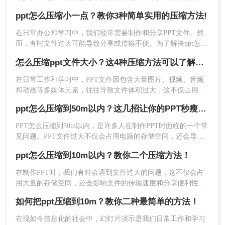
方法二：优化PPT内容并手动压缩
间，还会影响文件传输速度和打开速度。为了将PPT文件压缩
ppt怎么压缩小一点？教你3种简单实用的压缩方法!
至50MB以下，那么ppt怎么压缩成50mb以下呢？本文将介绍三
通过优化PPT内容，如删除不必要的图片、动画和
种实用的方法。
在日常办公和学习中，我们经常需要制作和分享PPT文件。然
音效，将高质量的图片转换为较低质量的格式或分
而，有时文件过大可能导致分享或传输不便。为了解决ppt怎么
辨率，以及简化PPT的布局和设计等，可以有效减
压缩小一点问题，我们可以采取一些有效的方法来压缩PPT文
怎么压缩ppt文件大小？这4种压缩方法可以了解下！
小文件大小。此外，还可以手动调整PPT的压缩设
件，使其大小控制在合理范围内。本文将介绍三种实用的PPT
压缩方法，帮助你轻松实现这一目标。
置，进一步减小文件体积。
在日常工作和学习中，PPT文件因包含大量图片、视频、音频
和动画等多媒体元素，往往导致文件体积过大，这不仅占用存
优点：
无需额外软件，操作灵活，可以根据实
储空间，还会影响文件传输速度和打开速度。那么怎么压缩ppt
ppt怎么压缩到50m以内？这几招让你的PPT秒瘦身！
际需求进行精确控制。
文件大小呢？为了优化PPT文件的存储和传输效率，本文将介
缺点
：需要手动操作，可能耗时较长；且对于
绍四种实用的PPT文件压缩方法。
PPT怎么压缩到50m以内，是许多人在制作PPT时面临的一个常
某些特定内容，如高质量图片或视频，压缩效
见问题。PPT文件过大不仅会占用电脑的存储空间，还会导致
果可能有限。
分享和传输过程中的困扰。那么，我们应该如何压缩PPT文
ppt怎么压缩到10m以内？教你二个压缩方法！
件，以确保其大小在50M以内呢？本文将为您提供一些实用的
推荐工具：
Microsoft PowerPoint
方法和技巧。
在制作PPT时，我们有时会遇到文件过大的问题，这不仅会占
操作步骤：
用大量的存储空间，还会影响文件的传输速度和分享便利性。
1、打开需要压缩的PPT文件。
那么PPT怎么压缩到10M以内呢？本文将介绍两种将PPT压缩到
如何把ppt压缩到10m？教你二种最简单的方法！
2、删除不必要的图片、动画和音效，简化PPT的布
10M以内的方法。
局和设计。
在现如今信息化的社会中，幻灯片演示是我们日常工作和学习