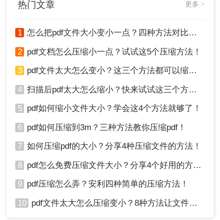
了。
热门文章
更多 >
会喜欢的。
1
怎么把pdf文件大小变小一点？四种方法对比，一看就懂！
2
pdf文档怎么压缩小一点？试试这5个压缩方法！
3
pdf文件太大怎么变小？这三个方法都可以缩小！
4
扫描后pdf太大怎么缩小？快来试试这三个方法！
5
pdf如何缩小文件大小？学会这4个方法就够了！
以上就是小编今日要分享的怎么压缩一个pdf文件的
6
pdf如何压缩到3m？三种方法教你压缩pdf！
大小内容了，如果你有很多PDF文件需要压缩，那
7
如何压缩pdf的大小？分享4种压缩文件的方法！
么不妨跟着以上步骤来操作一遍，相信你会满意
的。
8
pdf怎么免费压缩文件大小？分享4个好用的方法，简单又快捷！
9
pdf压缩怎么弄？安利四种简单的压缩方法！
10
pdf文件太大怎么压缩变小？8种方法让文件轻松"瘦身"！