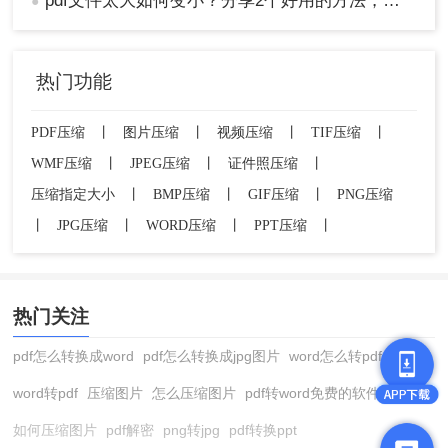
pdf文件太大如何变小？分享2个好用的方法，简单又快捷
●
热门功能
PDF压缩
丨
图片压缩
丨
视频压缩
丨
TIF压缩
丨
WMF压缩
丨
JPEG压缩
丨
证件照压缩
丨
压缩指定大小
丨
BMP压缩
丨
GIF压缩
丨
PNG压缩
丨
JPG压缩
丨
WORD压缩
丨
PPT压缩
丨
热门关注
pdf怎么转换成word
pdf怎么转换成jpg图片
word怎么转pdf
word转pdf
压缩图片
怎么压缩图片
pdf转word免费的软件
如何压缩图片
pdf解密
png转jpg
pdf转换ppt