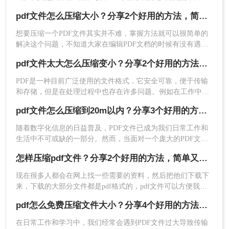
说文件的高度保留性、可阅读性和跨平台兼容性。但是很多时
pdf文件怎么压缩大小？分享2个好用的方法，简单又快捷
候我们发现PDF文件的大小过大
想要压缩一个PDF文件其实并不难，掌握方法就可以很简单的
解决这个问题，不知道大家在编辑PDF文档的时候有没有遇到
这样的问题，编辑好的文档但是体积太大了，不得不压缩变
pdf文件太大怎么压缩变小？分享2个好用的方法，简单又快捷！
小，但是因为很少用到压缩软件，所以也不知道pdf文件怎么压
缩大小，小编今天就给大家介绍一款pdf文件压缩软件吧，相信
PDF是一种目前广泛使用的文件格式，它安全可靠，便于传输
你会喜欢的。
和存储，但是在处理过程中也存在许多问题。例如在工作中，
我们经常遇到PDF文件太大。此时，我们需要pdf文件太大怎么
pdf文件怎么压缩到20m以内？分享3个好用的方法，简单又快捷！
压缩变小。许多人在面对这一问题时感到很难，不知道该从何
开始。现在，就让我们一起来学习pdf压缩的方法。
​随着数字化信息的日益普及，PDF文件已成为我们日常工作和
生活中不可或缺的一部分。然而，当面对一个庞大的PDF文件
1、页面右端可以下载哦。
时，无论是上传网络、发送邮件还是保存备份，都可能遇到诸
怎样压缩pdf文件？分享2个好用的方法，简单又快捷！
多不便。因此，学会如何将PDF文件压缩到一个更小的尺寸，
如20M以内，就显得尤为重要。那么pdf文件怎么压缩到20m以
现在很多人都会在网上找一些需要的资料，然后把他们下载下
内呢？本文将向您介绍几种简单且有效的方法来实现这一目
来，下载的大部分文件都是pdf格式的，pdf文件可以方便我们
标。
阅读文档内容，但是有时候下载下来的文件体积太大了，我们
pdf怎么免费压缩文件大小？分享4个好用的方法，简单又快捷！
就需要压缩到指定大小，今天小编就给大家介绍一下怎样压缩
pdf文件?
在日常工作和学习中，我们经常会遇到PDF文件过大导致传输