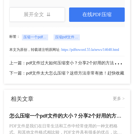
展开全文 ⇊
在线PDF压缩
5、压缩完成，我们可以看到压缩后的体积，是不是
小了很多呢，点击下载文件就可以了。
二、通过使用PDF编辑软件压缩PDF文件大小
标签：
压缩一个pdf文件的大小
压缩pdf文件大小
PDF编辑软件可以更好地帮助我们压缩PDF文件的
大小，因为他们可以更细致地控制PDF文件的大
本文为原创，转载请注明原网址:
https://pdftoword.55.la/news/14648.html
小。下面，我们将介绍PDF编辑软件的使用方法：
上
一篇：pdf文件过大如何压缩变小？分享2个好用的方法，简单又快捷
下载转转大师客户端
下一篇：pdf文件太大怎么压缩？这些方法非常有效！赶快收藏
相关文章
更多 >
怎么压缩一个pdf文件的大小？分享2个好用的方法，简单又快捷
PDF文件是我们在日常生活和工作中经常使用的一种文档格
式。和其他文件格式相比较，PDF文件具有很多的优点，比如