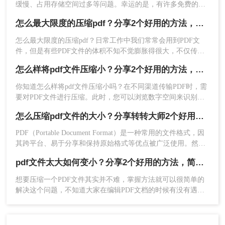
缓慢、占用存储空间过多等问题。幸运的是，有许多免费的方
法可以帮助我们有效地压缩PDF文件大小，而无需花费任何费
怎么最大限度的压缩pdf？分享2个好用的方法，简单又快捷！
用。那么pdf怎么免费压缩文件大小呢？本文将为您介绍几种常
用的免费压缩PDF文件的方法。
怎么最大限度的压缩pdf？​日常工作中我们常常会用到PDF文
2、打开客户端，选择文件压缩-PDF压缩，然后添
件，但是有些PDF文件的体积不知不觉膨胀得很大，不仅传
加要压缩的PDF文件，如果需要批量压缩PDF文
输、分享速度很慢，且有些平台甚至超过了大小限制、没办法
件，那么可以直接添加文件夹，这样可以节省很多
怎么样将pdf文件压缩小？分享2个好用的方法，简单又快捷！
上传！
时间，操作也方便很多。界面上的通用设置也可以
你知道怎么样将pdf文件压缩小吗？在不同渠道传输PDF时，需
按需设置。
要对PDF文件进行压缩。此时，您可以浏览数字空间来识别执
行文件压缩过程的正确工具。在快速搜索过程中，您会遇到很
怎么压缩pdf文件的大小？分享转转大师2个好用的方法，简单又快捷！
多的工具，但连接可靠的应用程序非常具有挑战性。
PDF（Portable Document Format）是一种常用的文件格式，因
其跨平台、易于分享和保持原始格式等优点被广泛使用。然
而，有时候PDF文件的大小会变得非常大，导致难以传输或存
pdf文件太大如何变小？分享2个好用的方法，简单又快捷
储。那么怎么压缩pdf文件的大小呢？本文将介绍几种实用的方
法，帮助您压缩PDF文件的大小，以便更方便地分享和传输。
想要压缩一个PDF文件其实并不难，掌握方法就可以很简单的
解决这个问题，不知道大家在编辑PDF文档的时候有没有遇到
这样的问题，编辑好的文档但是体积太大了，不得不压缩变
小，但是因为很少用到压缩软件，所以也不知道pdf文件太大如
3、上传之后，点击开始压缩，等待压缩完成就可以
何变小，小编今天就给大家介绍一款PDF压缩软件吧，相信你