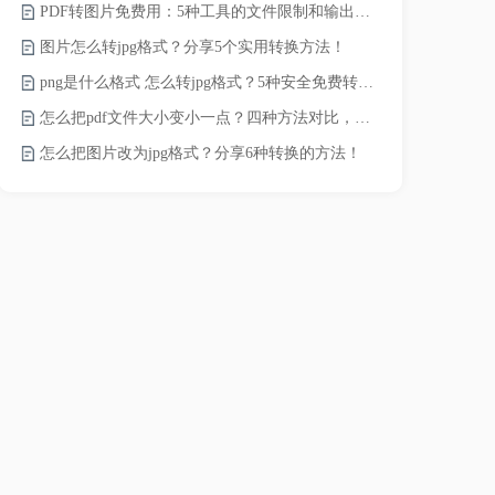
PDF转图片免费用：5种工具的文件限制和输出质量对比！
JPG怎么压
图片怎么转jpg格式？分享5个实用转换方法！
png是什么格式 怎么转jpg格式？5种安全免费转换方法全解析！
电脑上怎么压
怎么把pdf文件大小变小一点？四种方法对比，一看就懂！
如何压缩视频
怎么把图片改为jpg格式？分享6种转换的方法！