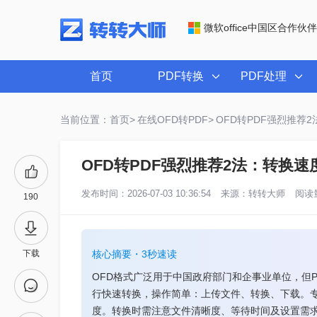
微软office中国区合作伙伴
首页
PDF转换
PDF处理
当前位置：首页>
在线OFD转PDF>
OFD转PDF强烈推荐
OFD转PDF强烈推荐2法：转换
发布时间：2026-07-03 10:36:54
来源：
转转大师
阅读量
190
下载
核心摘要・3秒速读
OFD格式广泛用于中国政府部门和企事业单位，但
行快速转换，操作简单：上传文件、转换、下载。专
度。转换时需注意文件清晰度、等待时间及设置需