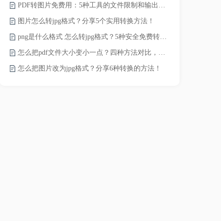
PDF转图片免费用：5种工具的文件限制和输出质量对比！
JPG怎么压
图片怎么转jpg格式？分享5个实用转换方法！
png是什么格式 怎么转jpg格式？5种安全免费转换方法全解析！
电脑上怎么压
怎么把pdf文件大小变小一点？四种方法对比，一看就懂！
如何压缩视频
怎么把图片改为jpg格式？分享6种转换的方法！