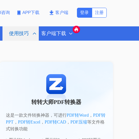
登录
注册
PI咨询
APP下载
客户端
使用技巧
客户端下载
转转大师PDF转换器
这是一款文件转换神器，可进行
PDF转Word
，
PDF转
PPT
，
PDF转Excel
，
PDF转CAD
，
PDF压缩
等文件格
式转换功能