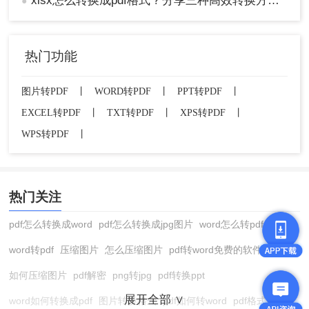
xlsx怎么转换成pdf格式？分享三种高效转换方法！
注意：注意免费服务的限制条件，如文件大小、转
●
换次数等。对于大型文件或需要频繁转换的用户，
考虑购买付费服务以获得更好的转换效果和支持。
热门功能
总结
图片转PDF
丨
WORD转PDF
丨
PPT转PDF
丨
以上就是电子表格怎样转换成pdf的方法介绍了，将
电子表格转换成PDF有多种方法可选。用户可以根
EXCEL转PDF
丨
TXT转PDF
丨
XPS转PDF
丨
据自己的需求和实际情况选择合适的方法进行转
WPS转PDF
丨
换。在转换过程中，注意保护个人隐私和信息安
全，同时根据需要选择合适的付费方案。
热门关注
pdf怎么转换成word
pdf怎么转换成jpg图片
word怎么转pdf
word转pdf
压缩图片
怎么压缩图片
pdf转word免费的软件
如何压缩图片
pdf解密
png转jpg
pdf转换ppt
展开全部 ∨
word如何转换成pdf
图片转换格式
pdf如何转word
pdf格式转换