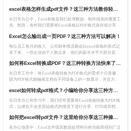
式的优势，非常适合用于分享、归档和打印。那么电子表格怎
2、添加文件或者是拖拽文件添加，如果需要批量转
excel表格怎样生成pdf文件？这三种方法教你轻松转换！
样转换成pdf呢？本文将介绍三种将电子表格转换成PDF的方
换可直接添加文件夹，这样就可以批量导入了。
法。
在日常办公中，Excel表格是我们处理数据、制作报表的重要工
具。然而，有时我们需要将Excel表格以PDF格式保存或分享，
以确保表格的格式和内容在不同设备和软件上保持一致。PDF
Excel怎么输出成一页PDF？这三种方法可以解决！
文件具有跨平台性、不可编辑性和高清晰度等特点，使得它成
为了一种理想的文件格式。本文将详细介绍excel表格怎样生成
每位员工每月的收入、公司财务情况都会以excel表格的形式记
pdf文件，帮助大家更好地完成相关操作。
录下来。一些企业由于人数众多，他们的薪水水平大部分是不
同的。为避免工资表被别人擅自修改而造成的财务问题，都会
如何将Excel转换成PDF？这三种转换方法快来了解下！
把Excel怎么输出成一页PDF保存。那么要怎么将Excel转PDF
呢？小编就把excel转换pdf的操作方法告诉大家。
在日常工作中，将Excel表格转换为PDF格式的需求十分普遍，
因为PDF格式能确保文档在不同设备上的一致显示，并且方便
打印或发送给他人查看。无论是为了保护文档格式不被随意更
3、文件上传后点击开始转换。
excel如何转成pdf格式？小编给你分享这三种方法！
改，还是为了更方便地分享和打印，将Excel转换为PDF都是一
个实用的技能。那么如何将Excel转换成PDF呢？下面详细介绍
​在日常办公和学习中，我们经常需要将Excel表格转换为PDF格
几种将Excel转换为PDF的方法。
式，以便在不改变原始格式的情况下进行分享、打印或存档。
那么excel如何转成pdf格式呢？下面将详细介绍几种将Excel文
如何把excel转pdf文件？这里给你分享这三种操作方法！
件转换为PDF格式的方法，帮助读者轻松完成转换。
在办公场景中，Excel文件因其数据处理和分析功能而得到广泛