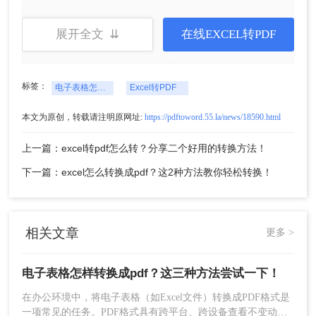
优点
：支持多种文件格式之间的转换。提供批
量转换功能，提高工作效率。转换质量高，保
展开全文 ⇊
在线EXCEL转PDF
持原始布局和格式。
缺点
：部分软件需要付费购买或订阅。对于大
型电子表格，转换过程可能需要更多内存和计
标签：
电子表格怎样转换成pdf
Excel转PDF
算资源。
本文为原创，转载请注明原网址:
https://pdftoword.55.la/news/18590.html
推荐工具
：
转转大师pdf转换器
操作步骤：
上一篇：excel转pdf怎么转？分享二个好用的转换方法！
1、下载安装客户端，选择PDF转换-
excel转pdf
下一篇：excel怎么转换成pdf？这2种方法教你轻松转换！
相关文章
更多 >
电子表格怎样转换成pdf？这三种方法尝试一下！
在办公环境中，将电子表格（如Excel文件）转换成PDF格式是
一项常见的任务。PDF格式具有跨平台、跨设备查看不变动格