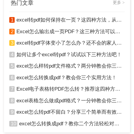
热门文章
更多 >
推荐工具
：
转转大师在线转换工具
操作步骤：
1、打开在线excel转pdf：
1
excel转pdf如何保持在一页？这四种方法，从此再也不用分页困扰你！
https://pdftoword.55.la/excel2pdf/
2
Excel怎么输出成一页PDF？这三种方法可以解决！
3
excel转pdf字体变小了怎么办？还不会的家人们快进来看
4
如何让多个excel转pdf？试试以下三种方法吧！
5
excel怎么样转pdf文件格式？两分钟教会你三种方法
6
excel怎么转换成pdf？教会你三个实用方法！
7
Excel电子表格转PDF怎么转？推荐这四种方法给大家！
8
excel表格怎么做成pdf格式？一分钟教会你三个方法！
2、点击“选择文件”可上传xls、xlsx格式的excel文
9
excel怎么转pdf不留白？分享三个简单而有效的方法！
件，在线支持最大文件100m，如果超过100m，建
10
excel怎么转换成pdf？教你二个方法轻松对应！
议下载客户端进行转换。