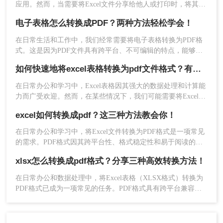
应用。然而，当需要将Excel文件分享给他人或打印时，将其转
换为PDF格式变得尤为重要。那么如何把excel转pdf文件呢？本
电子表格怎么转换成PDF？两种方法轻松学会！
文将为您详细介绍Excel转PDF的方法，帮助您轻松实现数据的
安全分享与打印，提升工作效率。
在日常生活和工作中，我们经常需要将电子表格转换为PDF格
4、转换完成，点击打开即可。
式。这是因为PDF文件具有跨平台、不可编辑的特点，能够确
保表格内容的完整性和安全性。你知道电子表格怎么转换成
注意：根据需要选择合适的付费方案，避免不必要
如何快速地将excel表格转换为pdf文件格式？有这三种方法可以快速转换！
PDF吗？很多人都不知道怎么转换，所以小编今天就来给大家
的费用支出。
分享一下转换方法。
在日常办公和学习中，Excel表格因其强大的数据处理和计算能
方法三：使用在线转换工具
力而广受欢迎。然而，在某些情况下，我们可能需要将Excel表
格转换为PDF文件格式，以便更好地进行分享、打印或存档。
excel如何转换成pdf？这三种方法教会你！
PDF文件具有跨平台兼容性好、格式固定不易被篡改等优点，
在线转换工，无需安装软件即可在浏览器中完成电
非常适合用于这些场景。那么如何快速地将excel表格转换为pdf
子表格到PDF的转换。这些工具通常提供免费的基
在日常办公和学习中，将Excel文件转换为PDF格式是一项常见
文件格式呢？本文将介绍几种快速将Excel表格转换为PDF文件
础服务，并支持多种文件格式和批量转换。
的需求。PDF格式因其跨平台性、格式稳定性和易于阅读的特
的方法。
性，成为分享和保存文档的理想选择。那么excel如何转换成pdf
xlsx怎么转换成pdf格式？分享三种高效转换方法！
优点
：使用简便，无需安装软件。支持多种文
呢？本文将详细介绍几种将Excel转换成PDF格式的方法，帮助
您轻松完成转换。
件格式和批量转换。通常提供免费的基础服
在日常办公和数据处理中，将Excel表格（XLSX格式）转换为
务。
PDF格式已成为一项常见的任务。PDF格式具有跨平台兼容
缺点：
免费服务通常有使用限制，如文件大
性、格式稳定性和安全性等优点，使得它在文件共享、存档和
打印等方面具有显著优势。那么xlsx怎么转换成pdf格式呢？本
小、转换次数等。
文将介绍三种将XLSX转换成PDF的方法。