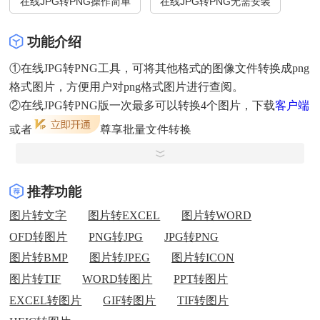
在线JPG转PNG操作简单
在线JPG转PNG无需安装
功能介绍
①在线JPG转PNG工具，可将其他格式的图像文件转换成png
格式图片，方便用户对png格式图片进行查阅。
②在线JPG转PNG版一次最多可以转换4个图片，下载
客户端
或者
尊享批量文件转换
③在线JPG转PNG工具，图片文件
15M
以下 每天可以免费使
用
1
次。
④文件安全：我们尊重隐私权，文件24小时后将自动删除，
推荐功能
无人能阅读或下载这些文件，它们将永远从我们的服务器删
图片转文字
图片转EXCEL
图片转WORD
除，可在我的文件中手动删除转换文件。
OFD转图片
PNG转JPG
JPG转PNG
图片转BMP
图片转JPEG
图片转ICON
图片转TIF
WORD转图片
PPT转图片
EXCEL转图片
GIF转图片
TIF转图片