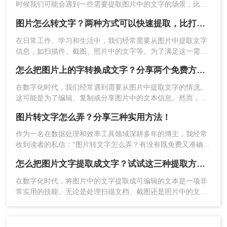
时候我们可能会遇到一些需要提取图片中的文字的场景，比如
需要将一张旧照片中的信件内容进行整理，或者需要从一本书
图片怎么转文字？两种方式可以快速提取，比打字快多了！
的扫描版中提取出关键段落。那么，如何图片提取文字呢？本
4、上传要转换的图片，需要设置自定义选项
文将为您详细介绍几种常见的图片文字提取方法。
在日常工作、学习和生活中，我们经常需要从图片中提取文字
的可以设置一点，然后点击开始转换。
信息，如扫描件、截图、照片中的文字等。为了满足这一需
求，市面上涌现了多种图片转文字的方法。那么图片怎么转文
怎么把图片上的字转换成文字？分享两个免费方法！
字呢？本文将详细介绍几种实用且高效的图片转文字方法，帮
助您轻松完成文字提取任务。
在数字化时代，我们经常遇到需要从图片中提取文字的情况。
这可能是为了编辑、复制或分享图片中的文本信息。然而，图
片中的文字往往无法直接复制，这使得提取文字成为一项具有
图片转文字怎么弄？分享三种实用方法！
挑战性的任务。那么怎么把图片上的字转换成文字呢？本文将
介绍几种实用的方法，帮助您从图片中提取文字。
作为一名在数据处理和效率工具领域深耕多年的博主，我经常
5、转换完成，点击立即下载就可以了。
收到读者的私信：“图片转文字怎么弄？有没有既免费又准确的
方法？”确实，在日常学习、办公甚至生活中，我们总会遇到需
⚠️ 注意：
图片分辨率需≥300dpi；转换过程中请确保
怎么把图片文字提取成文字？试试这三种提取方式！
要从截图、照片或扫描件中提取文字的场景。
网络稳定。
在数字化时代，将图片中的文字提取成可编辑的文本是一项非
常实用的技能。无论是处理扫描文档、截图还是照片中的文
三、专业OCR软件（高精度首选）
字，都有多种方法可以实现这一目标。那么怎么把图片文字提
取成文字呢？本文将介绍三种常用的图片文字提取方法。
针对扫描件、多语言文档或复杂表格优化，适合学