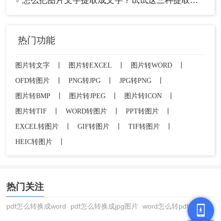
怎么把图片文字提取成文字？试试这三种提取方式！
●
热门功能
⚠️ 注意：
避免图片存在反光或阴影；导出前使
图片转文字
丨
图片转EXCEL
丨
图片转WORD
丨
用 【对比模式】 校对原文与识别结果。
OFD转图片
丨
PNG转JPG
丨
JPG转PNG
丨
四、命令行工具（开发者适用）
图片转BMP
丨
图片转JPEG
丨
图片转ICON
丨
图片转TIF
丨
WORD转图片
丨
PPT转图片
丨
通过代码实现批量处理，适合技术人员集成到自动
EXCEL转图片
丨
GIF转图片
丨
TIF转图片
丨
化流程。
HEIC转图片
丨
✔️ 优点：可处理海量图片，定制识别规则、支
持自定义训练模型
❌ 缺点：需编程基础、中文识别需单独下载语
言包
热门关注
推荐工具：
pdf怎么转换成word
pdf怎么转换成jpg图片
word怎么转pdf