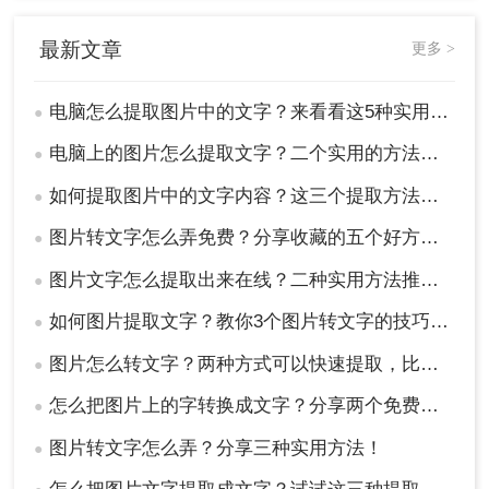
2、上传要转换的图片，如果要转换的图片较
最新文章
更多 >
多可以直接添加文件夹从而批量转换，点击转
换之前可按需求设置一些条件，然后再点开始
电脑怎么提取图片中的文字？来看看这5种实用方法详解吧！
转换。
●
电脑上的图片怎么提取文字？二个实用的方法分享~！
●
如何提取图片中的文字内容？这三个提取方法来看看吧！
●
图片转文字怎么弄免费？分享收藏的五个好方法！
●
图片文字怎么提取出来在线？二种实用方法推荐！
●
如何图片提取文字？教你3个图片转文字的技巧，太实用了！
●
3、转换完成，点击打开即可查看文件。
图片怎么转文字？两种方式可以快速提取，比打字快多了！
●
怎么把图片上的字转换成文字？分享两个免费方法！
●
图片转文字怎么弄？分享三种实用方法！
●