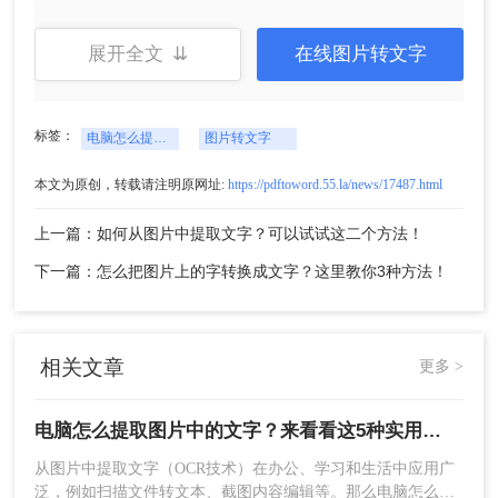
展开全文 ⇊
在线图片转文字
2、粘贴到文本编辑器（如TextEdit）→ 自动提
取文字。
标签：
电脑怎么提取图片中的文字
图片转文字
⚠️ 注意：
文字需横向排列，竖排文字无法识别；图
片中文字占比需超过60%。
本文为原创，转载请注明原网址:
https://pdftoword.55.la/news/17487.html
上一篇：如何从图片中提取文字？可以试试这二个方法！
二、在线OCR工具（快速便捷）
下一篇：怎么把图片上的字转换成文字？这里教你3种方法！
通过浏览器上传图片，自动识别文字并生成可编辑
文本，适合非敏感文件临时处理。
✔️
优点：
完全免费，无需安装软件、支持中英
相关文章
更多 >
文混合识别
❌
缺点：
复杂排版（如分栏、表格）可能错
电脑怎么提取图片中的文字？来看看这5种实用方法详解吧！
乱、手写体识别率低
从图片中提取文字（OCR技术）在办公、学习和生活中应用广
推荐工具：
转转大师在线工具
泛，例如扫描文件转文本、截图内容编辑等。那么电脑怎么提