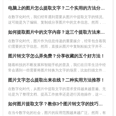
操作步骤：
取图片中的文字呢？本文从免费工具、专业软件、系统自带功
电脑上的图片怎么提取文字？二个实用的方法分享~！
能三个维度，系统梳理主流方法，并提供详细操作步骤与避坑
1、打开在线图片转文字网址
指南。
在数字化时代，我们经常遇到需要从图片中提取文字的情况。
（https://pdftoword.55.la/ocr/）可以看到一个
这可能是为了编辑、复制或分享图片中的文本信息。然而，图
转换界面。
片中的文字往往无法直接复制，这使得提取文字成为一项具有
如何提取图片中的文字内容？这三个提取方法来看看吧！
挑战性的任务。那么电脑上的图片怎么提取文字呢？本文将介
绍几种实用的方法，帮助您从图片中提取文字。
​在数字化时代，图片作为信息传递的重要媒介，经常包含着我
们需要的文字信息。然而，直接从图片中复制粘贴文字并不总
是可行的，这时就需要借助一些技术或工具来提取图片中的文
2、自定义输出格式设置
图片转文字怎么弄免费？分享收藏的五个好方法！
字内容。那么如何提取图片中的文字内容呢？本文将介绍三种
常用的方法来提取图片中的文字内容。
随着科技的不断发展和智能手机的普及，我们在日常生活中经
常会遇到一些需要将图片转换为文字的场景，比如扫描文件、
3、点击中间的“选择文件”上传要转换的图片。
识别文字信息等。然而，市面上的很多图片转文字工具并不是
图片文字怎么提取出来在线？二种实用方法推荐！
免费的，或者功能受限。那么，今天我就来为大家介绍几种免
费实现图片转文字的方法，并分享详细的步骤，让大家轻松解
在数字化时代，从图片中提取文字的需求变得越来越普遍。无
决图片转文字怎么弄免费问题。
论是为了整理文档、提高工作效率还是进行其他操作，这一需
求变得不可或缺。那么图片文字怎么提取出来在线呢？本文将
如何图片提取文字？教你3个图片转文字的技巧，太实用了！
介绍两种简单且高效的在线方法来帮助您轻松提取图片中的文
字。
在当今数字化的社会，图片的应用范围越来越广泛。然而，有