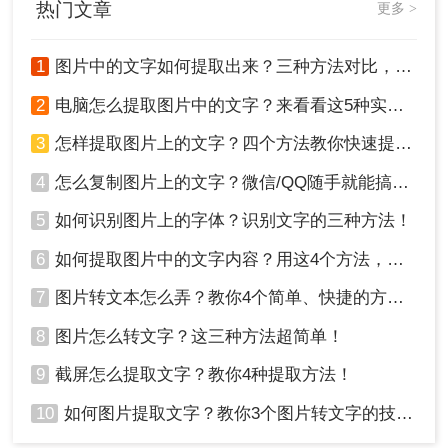
热门文章
更多 >
术研究、企业办公等高精度需求。
✔️
优点
：离线运行，隐私安全、支持竖排文字
1
图片中的文字如何提取出来？三种方法对比，一看就懂！
和公式识别
❌
缺点
：免费版功能受限（如转转大师OCR需
2
电脑怎么提取图片中的文字？来看看这5种实用方法详解吧！
付费解锁批量处理）
3
怎样提取图片上的文字？四个方法教你快速提取！
推荐工具：
转转大师OCR
4
怎么复制图片上的文字？微信/QQ随手就能搞，真不用装一堆软件！
操作步骤：
5
如何识别图片上的字体？识别文字的三种方法！
1、百度搜索“转转大师”，然后从官网
(https://pdftoword.55.la/)下载安装软件。
6
如何提取图片中的文字内容？用这4个方法，轻松搞定！
7
图片转文本怎么弄？教你4个简单、快捷的方法！
8
图片怎么转文字？这三种方法超简单！
9
截屏怎么提取文字？教你4种提取方法！
10
如何图片提取文字？教你3个图片转文字的技巧，太实用了！