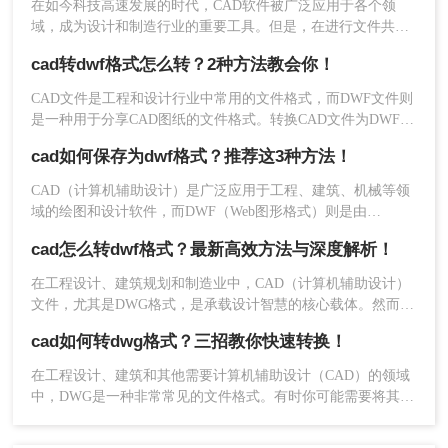
在如今科技高速发展的时代，CAD软件被广泛应用于各个领
件转换为DWF格式的方法，帮助您更好地管理和分享设计数
域，成为设计和制造行业的重要工具。但是，在进行文件共享
据。
4、转换完成，是不是很简单呢？点击下载就可以查
和展示的时候，CAD格式并不是最方便的选择。与此相比，
cad转dwf格式怎么转？2种方法教会你！
看了。
DWF格式更加适合展示和浏览CAD设计。
CAD文件是工程和设计行业中常用的文件格式，而DWF文件则
三、使用第三方软件转换
是一种用于分享CAD图纸的文件格式。转换CAD文件为DWF格
式可以方便地共享和查看设计文件，同时减小文件大小。本文
除了AutoCAD软件自带和在线转换工具的转换功
cad如何保存为dwf格式？推荐这3种方法！
将介绍cad转dwf格式怎么转的几种方法，帮助你实现快速转
能，还有许多第三方软件可以用来转换CAD文件到
换。
CAD（计算机辅助设计）是广泛应用于工程、建筑、机械等领
DWF格式，它们通常具有更多的转换选项和功能。
域的绘图和设计软件，而DWF（Web图形格式）则是由
下面以转转大师CAD文件到DWF操作为例。
Autodesk开发的一种开放、安全的文件格式，旨在高效分发设
cad怎么转dwf格式？最新高效方法与深度解析！
操作如下：
计数据。将CAD文件保存为DWF格式，可以方便设计数据的查
看、评审和打印，同时减少文件体积，加快传输速度。那么cad
如果你有大量的文件需要短时间内转换，为了节省
在工程设计、建筑规划和制造业中，CAD（计算机辅助设计）
如何保存为dwf格式呢？以下是几种将CAD文件保存为DWF格
时间，建议你1、下载客户端操作，该软件能够批量
文件，尤其是DWG格式，是承载设计智慧的核心载体。然而，
式的方法。
帮你转换，解决困扰。
当需要将设计方案进行发布、评审、共享或归档时，直接发送
cad如何转dwg格式？三招教你快速转换！
原始的DWG文件存在诸多风险，如数据被随意修改、字体缺
失、版本不兼容等。此时，DWF（Design Web Format）格式便
在工程设计、建筑和其他需要计算机辅助设计（CAD）的领域
应运而生，成为解决这些痛点的理想选择。
中，DWG是一种非常常见的文件格式。有时你可能需要将其他
类型的CAD文件转换为DWG格式，或者需要调整DWG文件的
版本以确保兼容性。那么cad如何转dwg格式呢？本文将介绍几