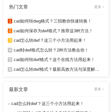
种常用的方法来实现这一目标。
热门文章
更多 >
1
cad如何转dwg格式？三招教你快速转换！
2
cad如何保存为dwf格式？推荐这3种方法！
3
cad怎么转dwf？这三个小方法用起来！
2、选择CAD转换，然后再选CAD转DWF。
4
cad转dwf格式怎么转？2种方法教会你！
3、点击开始转换。静待转换完成即可。就是这么的
5
cad如何转dwf格式？这个在线方法用起来！
简单啦~
6
cad怎么转dwf格式？最新高效方法与深度解析！
四、注意事项
在进行CAD到DWF转换时，有一些注意事项需要牢
最新文章
记：
更多 >
确保CAD文件中的所有图层和对象都正确设置
cad怎么转dwf？这三个小方法用起来！
●
和显示，以免在转换后导致图纸不完整或出现
错误。