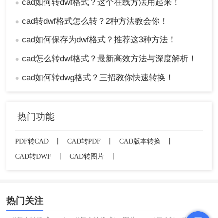
cad如何转dwf格式？这个在线方法用起来！
●
如果CAD文件中有特殊的字体或线条样式，需
cad转dwf格式怎么转？2种方法教会你！
●
要确保在转换前将其嵌入到DWF文件中，以避
免转换后字体和样式失真。
cad如何保存为dwf格式？推荐这3种方法！
●
如果CAD文件中使用了外部引用（Xref），需
要将其链接正确，并确保转换时能够正确读取
cad怎么转dwf格式？最新高效方法与深度解析！
●
和显示。
cad如何转dwg格式？三招教你快速转换！
●
在保存DWF文件时，可以选择加密和保护文
件，以防止未经授权的访问和修改。
热门功能
总结
以上就是cad怎么转dwf的方法介绍了，CAD到DWF
PDF转CAD
丨
CAD转PDF
丨
CAD版本转换
丨
的转换并不复杂，只需要按照正确的方法和步骤进
CAD转DWF
丨
CAD转图片
丨
行操作即可。无论是使用AutoCAD软件还是第三方
软件，都可以轻松完成转换任务。希望以上介绍对
你有所帮助，祝你工作顺利！
热门关注