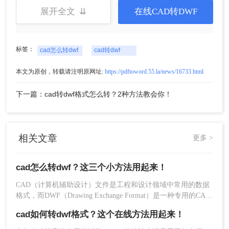
2、点击添加文件，将需要转换的CAD文件上传上
展开全文 ⇊
在线CAD转DWF
来。
标签：
cad怎么转dwf
cad转dwf
本文为原创，转载请注明原网址:
https://pdftoword.55.la/news/16733.html
下一篇：cad转dwf格式怎么转？2种方法教会你！
3、点击开始转换。
相关文章
更多 >
cad怎么转dwf？这三个小方法用起来！
CAD（计算机辅助设计）文件是工程和设计领域中常用的数据
格式，而DWF（Drawing Exchange Format）是一种专用的CAD
文件格式，用于共享和发布设计数据。将CAD文件转换为DWF
cad如何转dwf格式？这个在线方法用起来！
格式可以方便地与他人共享设计文件，同时保持较高的文件质
量和安全性。那么cad怎么转dwf呢？本文将介绍三种将CAD文