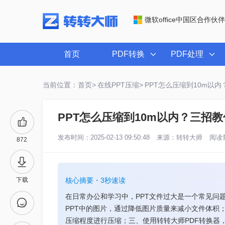
微软office中国区合作伙伴
首页
PDF转换
PDF处理
当前位置：首页>
在线PPT压缩>
PPT怎么压缩到10m以内
PPT怎么压缩到10m以内？三招教
发布时间：2025-02-13 09:50:48
来源：
转转大师
阅读量
872
下载
核心摘要・3秒速读
在日常办公和学习中，PPT文件过大是一个常见问
PPT中的图片，通过降低图片质量来减小文件体积
压缩程度进行压缩；三、使用转转大师PDF转换器，