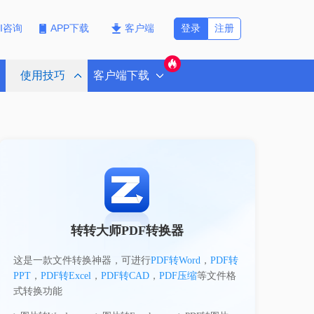
登录
注册
PI咨询
APP下载
客户端
使用技巧
客户端下载
转转大师PDF转换器
这是一款文件转换神器，可进行
PDF转Word
，
PDF转
PPT
，
PDF转Excel
，
PDF转CAD
，
PDF压缩
等文件格
式转换功能