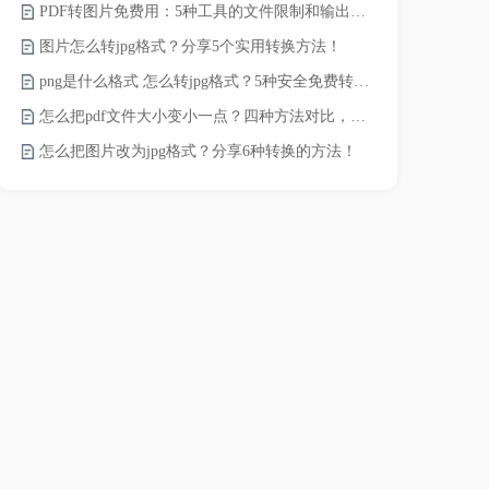
PDF转图片免费用：5种工具的文件限制和输出质量对比！
如何将word
图片怎么转jpg格式？分享5个实用转换方法！
word转换成
png是什么格式 怎么转jpg格式？5种安全免费转换方法全解析！
word如何转
怎么把pdf文件大小变小一点？四种方法对比，一看就懂！
word如何转
怎么把图片改为jpg格式？分享6种转换的方法！
word转pd