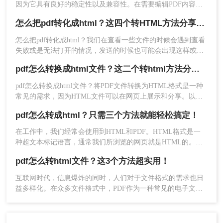
因为它具有良好的稳定性以及兼容性。在需要编辑PDF内容的
时候，我们往往会将PDF转换成其它格式进行编辑，例如想要
怎么把pdf转化成html？这四个转HTML方法分享给你！
编辑网页模板，就会将PDF转换成HTML格式。
怎么把pdf转化成html？​我们在查看一些文件的时候会遇到查看
失败或是无法打开的情况，发送的时候也可能会出现这样或那
样的问题，其实我们可以将PDF文件转换成HTML格式，在该
pdf怎么转换成html文件？这二个转html方法分享给你！
格式下文件打开和加载的速度很快，而且能不受到软件的制
约，直接在网页上就能查看，与此同时还能方便文件的共享访
pdf怎么转换成html文件？将PDF文件转换为HTML格式是一种
问，只需一个链接就能实现查看,下面我们就来分享四个PDF转
常见的需求，因为HTML文件可以在网页上展示和分享。以下
HTML的转换方法吧！
是两种简便的方法来实现PDF转HTML，并探讨相关注意事
pdf怎么转成html？只需三个方法就能轻松搞定！
项，帮助您顺利完成转换任务。
在工作中，我们经常会使用到HTML和PDF。HTML格式是一
种超文本标记语言，通常我们所浏览的网页就是HTML的。而
PDF是我们在传输文件时常用到的格式，它可以保证文件的内
pdf怎么转html文件？这3个方法超实用！
容、格式以及排版的稳定性。有时候我们需要将PDF转化为
HTML，才能对它里面的内容进行修改。那你们知道pdf怎么转
互联网时代，信息爆炸的同时，人们对于文件格式的需求也日
成html吗？下面就为大家分享三种转换方法。
益多样化。在众多文件格式中，PDF作为一种常见的电子文档
格式，具有较强的可移植性和稳定性。然而，在某些情况下，
我们却需要将PDF文件转换为HTML格式，以适应特定的需
求。此时，掌握pdf怎么转html文件的方法，将会给我们带来极