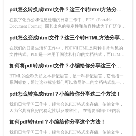
展示PDF内容或进行进一步编辑时，将其转换为HTML格式则
pdf怎么转换成html文件？这三个转html方法分享给你！
变得尤为重要。那么PDF怎么转换成HTML呢？本文将为您介
绍三种实用的PDF转HTML的方法，帮助您轻松实现这一需
在数字化办公和信息处理的日常工作中，PDF（Portable
求。
Document Format）因其出色的稳定性和兼容性成为了广泛使用
的文件格式。然而，有时我们可能需要将PDF文件转换为
pdf怎么变成html文件？这三个转HTML方法分享给你！
HTML（HyperText Markup Language）格式，以便在网页上展
4、转换完成，直接点击下载就可以了。
示、编辑或进行其他形式的处理。那么pdf怎么转换成html文件
在我们的日常生活和工作中，PDF和HTML是两种非常常见的
呢？本文将介绍三种将PDF转换为HTML的高效方法，帮助您
注意：
使用在线转换工具时，请确保网络稳定性。
文件格式。PDF是一种用于阅读和打印的文档格式，而HTML
轻松实现文件格式的转换。
是一种用于创建网页的标记语言。有时候，我们需要将PDF文
如何将pdf转成html文件？小编给你分享这三个方法！
方法三：使用专业的PDF转换软件
件转换为HTML文件，以便在网页上展示或进行进一步的编
辑。本文将向您介绍pdf怎么变成html文件方法，帮助您将PDF
HTML的全称为超文本标记语言，是一种标记语言，它包括一
专业的PDF转换软件通常具备更强大的功能和更高
文件转换为HTML文件。
系列标签，通过这些标签我们可以将网络上的文档格式统一，
的转换质量。下面以转转大师进行PDF转HTML操作
使分散的Internet资源连接为一个逻辑整体。
为例。
pdf怎么转换成html？小编给你分享这二个方法！
操作如下：
我们日常学习工作中，经常会以PDF格式来存储、传输文件，
因为它具有良好的稳定性以及兼容性。 在需要编辑PDF内容的
1、上传你想要转换的PDF文件，点击开始转
时候，我们往往会将PDF转换成其它格式进行编辑，例如想要
换。
如何pdf转html？小编给你分享这个方法！
编辑网页模板，就会将PDF转换成HTML格式。
我们日常学习工作中，经常会以PDF格式来存储、传输文件，