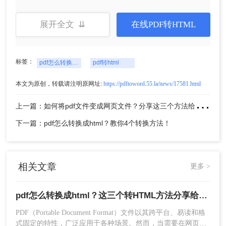
展开全文 ⇊
在线PDF转HTML
标签：
pdf怎么转换成html
pdf转html
本文为原创，转载请注明原网址:
https://pdftoword.55.la/news/17581.html
2、点击选择文件上传PDF文件。
上
一篇：如何将pdf文件变成网页文件？分享这三个方法给大家！
下一篇：pdf怎么转换成html？教你4个转换方法！
相关文章
更多 >
3、PDF文件上传后点击开始转换。
pdf怎么转换成html？这三个转HTML方法分享给你！
PDF（Portable Document Format）文件以其跨平台、易读和格
式固定的特性，广泛应用于各种场景。然而，当需要在网页上