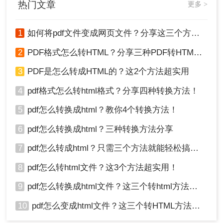
热门文章
更多 >
大的便利。
2、转换成功，打开文件即可。
1
如何将pdf文件变成网页文件？分享这三个方法给大家！
2
PDF格式怎么转HTML？分享三种PDF转HTML的方法
3
PDF是怎么转成HTML的？这2个方法超实用
4
pdf格式怎么转html格式？分享四种转换方法！
5
pdf怎么转换成html？教你4个转换方法！
6
pdf怎么转换成html？三种转换方法分享
7
pdf怎么转成html？只需三个方法就能轻松搞定！
8
pdf怎么转html文件？这3个方法超实用！
9
pdf怎么转换成html文件？这三个转html方法分享给你！
总结
10
pdf怎么变成html文件？这三个转HTML方法分享给你！
以上就是pdf怎么转换成html的方法介绍了，无论是
使用在线转换工具、专业PDF转换软件还是直接修