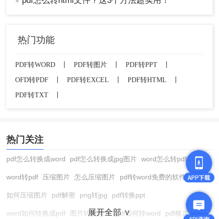
pdf怎么转html文件？这3个方法超实用！
●
热门功能
PDF转WORD
丨
PDF转图片
丨
PDF转PPT
丨
OFD转PDF
丨
PDF转EXCEL
丨
PDF转HTML
丨
PDF转TXT
丨
热门关注
pdf怎么转换成word
pdf怎么转换成jpg图片
word怎么转pdf
word转pdf
压缩图片
怎么压缩图片
pdf转word免费的软件
如何压缩图片
pdf解密
png转jpg
pdf转换ppt
展开全部 ∨
word如何转换成pdf
图片转换格式
pdf如何转word
pdf格式转换