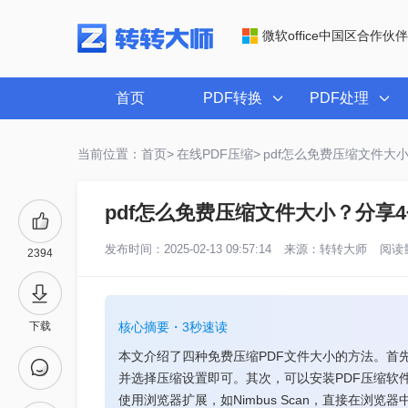
微软office中国区合作伙伴
首页
PDF转换
PDF处理
当前位置：首页>
在线PDF压缩>
pdf怎么免费压缩文件大
pdf怎么免费压缩文件大小？分享
发布时间：2025-02-13 09:57:14
来源：
转转大师
阅读量
2394
下载
核心摘要・3秒速读
本文介绍了四种免费压缩PDF文件大小的方法。首
并选择压缩设置即可。其次，可以安装PDF压缩软
使用浏览器扩展，如Nimbus Scan，直接在浏览