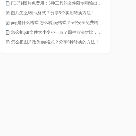
PDF转图片免费用：5种工具的文件限制和输出质量对比！
pdf文件怎
图片怎么转jpg格式？分享5个实用转换方法！
pdf太大了
png是什么格式 怎么转jpg格式？5种安全免费转换方法全解析！
pdf怎么压缩
怎么把pdf文件大小变小一点？四种方法对比，一看就懂！
录的视频太大
怎么把图片改为jpg格式？分享6种转换的方法！