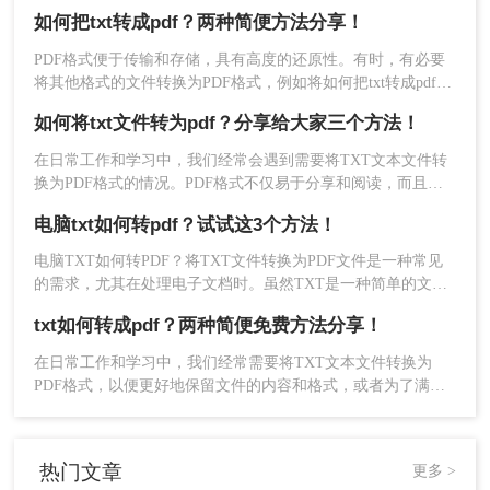
不被修改了，那么我们想要将txt转pdf需要怎么做呢？小编今天
如何把txt转成pdf？两种简便方法分享！
就来给大家整理了一下方法和步骤，一起来看看吧。
3、文档上传后，可设置一下输出配置。
PDF格式便于传输和存储，具有高度的还原性。有时，有必要
将其他格式的文件转换为PDF格式，例如将如何把txt转成pdf。
由于TXT属于文本源，PDF分为文本源和图片源，因此市场上
如何将txt文件转为pdf？分享给大家三个方法！
的软件不能直接将TXT转换为PDF（PDF可以直接转换为
TXT，但TXT不能直接转换为PDF）。TXT通过修改文件后缀
在日常工作和学习中，我们经常会遇到需要将TXT文本文件转
名称并将其转换为PDF，显然不起作用。那么，如何将txt转pdf
换为PDF格式的情况。PDF格式不仅易于分享和阅读，而且具
呢？
有更好的格式稳定性和安全性。那么如何将TXT文件转为PDF
电脑txt如何转pdf？试试这3个方法！
呢？以下将介绍三种常用的TXT转PDF的方法，帮助您轻松实
现文件格式的转换。
电脑TXT如何转PDF？将TXT文件转换为PDF文件是一种常见
的需求，尤其在处理电子文档时。虽然TXT是一种简单的文本
4、转换完成，打开即可查看。
文件格式，而PDF则是一种更为复杂和通用的格式，但转换过
txt如何转成pdf？两种简便免费方法分享！
程并不复杂。下面将详细介绍如何将TXT文件转换为PDF文件
txt怎么转pdf？今天介绍的这三种转换方法都可以进
方法。
行txt转pdf的操作，大家可以选择一种简单实用的方
在日常工作和学习中，我们经常需要将TXT文本文件转换为
PDF格式，以便更好地保留文件的内容和格式，或者为了满足
法进行转换。今天的分享就到这里结束了，有什么
特定的分享和打印需求。TXT作为一种纯文本格式，虽然方便
疑问欢迎大家在评论区留言。
阅读和编辑，但在某些情况下，我们可能更倾向于使用PDF格
式，因为它能在不同平台和设备上保持一致的显示效果。那么
热门文章
更多 >
txt如何转成pdf呢？本文将介绍几种简单高效的TXT转PDF的方