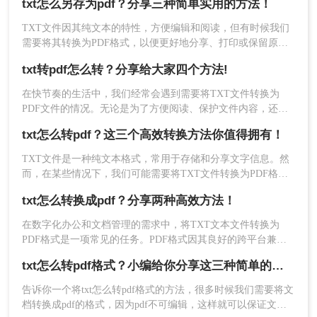
txt怎么另存为pdf？分享三种简单实用的方法！
讨一些需要注意的事项。
TXT文件因其纯文本的特性，方便编辑和阅读，但有时候我们
需要将其转换为PDF格式，以便更好地分享、打印或保留原始
格式。那么txt怎么另存为pdf呢？以下将介绍三种简单实用的方
txt转pdf怎么转？分享给大家四个方法!
法，帮助您轻松将TXT文件另存为PDF。
在快节奏的生活中，我们经常会遇到需要将TXT文件转换为
PDF文件的情况。无论是为了方便阅读、保护文件内容，还是
为了分享给他人，将TXT格式文件转换为PDF格式文件都是一
2、选择PDF转换-文件转换PDF-TXT转PDF，然后
txt怎么转pdf？这三个高效转换方法你值得拥有！
个不错的选择。那么txt转pdf怎么转呢？今天我将为大家介绍几
添加文件，如果要处理的文档很多，支持批量添
种快速而简便的方法，帮助您轻松完成这一任务。
TXT文件是一种纯文本格式，常用于存储和分享文字信息。然
加，批量处理哦。
而，在某些情况下，我们可能需要将TXT文件转换为PDF格
式，以便更好地保留格式、保护内容或方便分享。那么TXT怎
txt怎么转换成pdf？分享两种高效方法！
么转PDF呢？本文将为您介绍三种将TXT转换为PDF的实用方
法。
在数字化办公和文档管理的需求中，将TXT文本文件转换为
PDF格式是一项常见的任务。PDF格式因其良好的跨平台兼容
性和不易篡改性而广受欢迎。那么txt怎么转换成pdf呢？本文将
txt怎么转pdf格式？小编给你分享这三种简单的方法！
详细介绍两种不同的工具和方法，帮助您轻松将TXT文件转换
为PDF。
告诉你一个将txt怎么转pdf格式的方法，很多时候我们需要将文
档转换成pdf的格式，因为pdf不可编辑，这样就可以保证文档