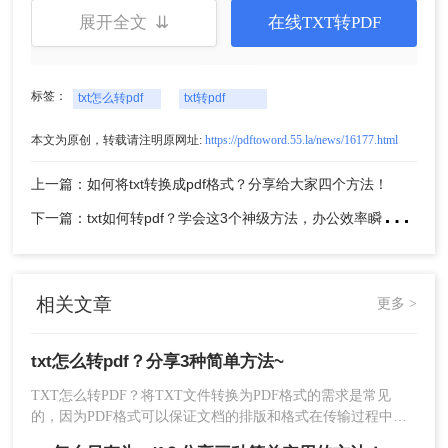
展开全文 ⇊
在线TXT转PDF
标签：
txt怎么转pdf
txt转pdf
本文为原创，转载请注明原网址:
https://pdftoword.55.la/news/16177.html
4、转换完成啦，点击下载即可。
上一篇：如何将txt转换成pdf格式？分享给大家四个方法！
下
一篇：txt如何转pdf？学会这3个神级方法，办公效率瞬间翻倍！
三、使用转转大师pdf转换器
这是一款功能丰富的转换器，可以将多种文件格式
（包括txt文件）转换为pdf文件。只需将txt文件拖放
相关文章
更多 >
到应用程序中，然后单击【立即转换】按钮即可将
其转换为pdf文件。
txt怎么转pdf？分享3种简单方法~
操作如下：
1、需要下载转转大师PDF转换器。
TXT怎么转PDF？将TXT文件转换为PDF格式的需求是常见
的，因为PDF格式可以保证文档的排版和格式在传输过程中保
持不变。本文将介绍几种将TXT文件转换为PDF的方法，并探