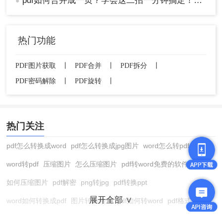
pdf如何合并成一页？学会这二招一分钟搞定！太方便了
●
热门功能
PDF图片获取
丨
PDF合并
丨
PDF拆分
丨
PDF密码解除
丨
PDF旋转
丨
热门关注
3、在弹出的打印对话框中选择“Microsoft Print to
pdf怎么转换成word
pdf怎么转换成jpg图片
word怎么转pdf
PDF”作为打印机。
4、设置好打印选项（如纸张大小、边距等）。
word转pdf
压缩图片
怎么压缩图片
pdf转word免费的软件
5、点击“打印”按钮，选择保存位置并命名合并后的
如何压缩图片
pdf解密
png转jpg
pdf转换ppt
文件。
注意：在使用系统内置功能时，注意检查打印设
展开全部 ∨
word如何转换成pdf
图片转换格式
pdf如何转word
pdf格式转换
置，确保合并后的文件符合需求。由于系统内置功
在线pdf转换成word
pdf转图片
pdf怎么转换成jpg图片
图片转pdf