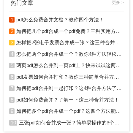
热门文章
更多 >
1
pdf怎么免费合并文档？教你四个方法！
2
如何把几个pdf合成一个pdf免费？三种实用方法分享！
3
怎样把2张电子发票合并成一张？这三种合并方法学习一下!
4
怎么把两个pdf合并成一个？教你4种方法轻松完成合并！
5
两页pdf怎么合并到一页pdf上？快来试试这两种方法吧！
4、合并成功，点击立即下载就完成了。
6
pdf发票如何合并打印？教你三种简单合并方法！
注意：合并前，确保网络环境稳定，以免合并过程
7
如何把pdf合并到一起打印？这4种合并方法了解一下！
中断或失败。
8
pdf如何免费合并？了解一下这三种合并方法！
方法三：使用Windows系统内置功能
9
如何把多个pdf合并成一个pdf？这四个方法能帮助大家！
Windows 10系统内置了一个通过“打印”选项来合并
PDF文件的功能。用户只需选中所有要合并的PDF
10
三张pdf如何合并成一张？简单易操作的3个方法！
文件，右键点击选择“打印”，然后在弹出的打印对