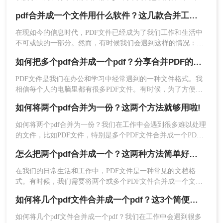
呢？本文将介绍四种常用的PDF合并方法。
pdf合并成一个文件用什么软件？这几款合并工具快来看看！
在线PDF合并工具，如SmallPDF、转转大师等，无
需下载安装，只需在浏览器中打开即可使用。这些
在现如今的信息时代，PDF文件已经成为了我们工作和生活中
不可或缺的一部分。然而，有时候我们会遇到这样的情况：需
工具通常提供简洁的操作界面和快速的合并速度，
要将多个PDF文件合并成一个，以便管理和传输。那么，pdf合
适合临时或少量PDF文件的合并需求。
如何把多个pdf合并成一个pdf？分享合并PDF的三个方法！
并成一个文件用什么软件呢？接下来，我将为您详细介绍几款
值得推荐的PDF合并工具。
优点：
无需安装软件，节省系统资源；操作简
PDF文件是我们在办公和学习中经常遇到的一种文件格式。我
便，支持拖拽上传文件；合并速度快。
相信每个人的电脑里都有很多PDF文件。有时候，为了方便文
件的整理和更好的阅读体验，我们需要将两个或两个以上的
缺点：
对网络环境要求较高；部分工具在合并
如何将两个pdf合并为一份？这两个方法就够用啦!
PDF文件合并在一起。那么，如何把多个pdf合并成一个pdf
文件数量和大小上有限制。
呢？下面将分享三种简单易操作的方法。让我们来看看。
如何将两个pdf合并为一份？我们在工作中会遇到很多难以处理
推荐工具：
转转大师在线转换工具
的文件，比如PDF文件，特别是多个PDF文件合并成一个PDF
操作步骤：
文件。事实上，大多数人不知道如何合并，盲目地在互联网上
怎么把两个pdf合并成一个？这两种方法简单好用！
找到相关的方法。最后，我们不能达到我们理想的预期。让我
1、打开在线PDF合并：
们来看看pdf合并的方法。
https://pdftoword.55.la/merge-pdf/
在我们的日常生活和工作中，PDF文件是一种常见的文档格
式。有时候，我们需要将两个或多个PDF文件合并成一个文
件。合并PDF文件可以方便地管理和阅读，同时还可以减少存
如何将几个pdf文件合并成一个pdf？这3个简便的方法，快速合并多个pdf文件！
储空间的使用。下面将介绍几种常用的怎么把两个pdf合并成一
个方法。
如何将几个pdf文件合并成一个pdf？我们在工作中会遇到很多