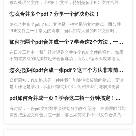
难以处理的文件，比如PDF文件，特别是多个PDF文件合并成
一个PDF文件。事实上，大多数人不知道如何合并，盲目地在
怎么合并多个pdf？分享一个解决办法！
互联网上找到相关的方法。最后，我们不能达到我们理想的预
期。让我们来看看pdf合并的方法。
怎么合并多个pdf？PDF文件是一种常见的文档格式，而合并
PDF文件是一个常见的需求，当我们有大量的PDF文件时，为
了方便管理和查找，我们可能需要将它们合并成一个文件。这
2、打开链接进入PDF合并界面，需要注意的是，如
如何把两个pdf合并成一个？学会这2个方法，一分钟就能搞定，太好用了！
样一来，我们就可以更容易地查找和管理这些文件，而不是一
果有密码保护的话，需要去除密码保护在上传文件
个一个地打开它们。那么怎么合并多个pdf呢？下面分享一个文
在日常工作中，我们经常遇到合并多个PDF文件的操作。如果
哦。
件合并的方法，有需要的朋友快来一起看。
不知道方法的话操作起来会很麻烦，所以小编今天就来给大家
分享一下如何把两个pdf合并成一个的方法，以下总结了两种
怎么把多张pdf合成一张pdf？这三个方法非常简单！请低调使用
pdf合并方法，适用于各种场景，值得收集和使用。
众所周知，PDF格式是一种使我们能够轻松传输的格式，无论
是工作还是学习，我们都将使用它，但如果我们能掌握更多的
PDF操作技巧，这对提高我们的工作效率是一件很有好处的
pdf如何合并成一页？学会这二招一分钟搞定！太方便了
事，因此，今天我们要讲的是，怎么把多张pdf合成一张pdf，
如果你也想要知道pdf合并技巧方法，就来看看吧！
有时候，一份pdf文档数据会被划分为多个部分，在整理时可能
需要把这些文件合并在一起，那么如何将多个pdf文件合并为一
个呢？小编今天就来给大家分享一下pdf如何合并成一页的方
法，教你怎么快速pdf合并。一起来看看吧。
3、上传需要合并的PDF文件，然后点击开始转换即
可。