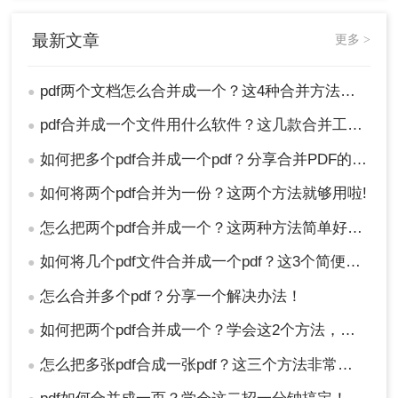
话框中选择“Microsoft Print to PDF”作为打印机，即
可将多个PDF文件合并为一个。
最新文章
更多 >
优点：
无需额外安装软件，操作简便，适合临
时合并需求。
pdf两个文档怎么合并成一个？这4种合并方法快来看看！
●
缺点：
合并后的文件质量可能不如专业软件，
pdf合并成一个文件用什么软件？这几款合并工具快来看看！
●
且无法对合并后的文件进行高级编辑。
如何把多个pdf合并成一个pdf？分享合并PDF的三个方法！
●
推荐工具：
Windows 10及以上版本的“Microsoft
Print to PDF”功能
如何将两个pdf合并为一份？这两个方法就够用啦!
●
操作步骤：
怎么把两个pdf合并成一个？这两种方法简单好用！
●
1、在文件资源管理器中选中所有要合并的PDF文
件。
如何将几个pdf文件合并成一个pdf？这3个简便的方法，快速合并多个pdf文件！
●
2、右键点击选择“打印”。
怎么合并多个pdf？分享一个解决办法！
●
如何把两个pdf合并成一个？学会这2个方法，一分钟就能搞定，太好用了！
●
怎么把多张pdf合成一张pdf？这三个方法非常简单！请低调使用
●