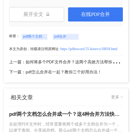
的窗口中选择保存位置，设置文件名后，点击“保
存”即可。
展开全文 ⇊
在线PDF合并
标签：
pdf两个文档怎么合并成一个
pdf合并
本文为原创，转载请注明原网址:
https://pdftoword.55.la/news/18818.html
上
一篇：如何将多个PDF文件合并？这两个高效方法帮你解决！
下一篇：pdf怎么合并在一起？教你三个好用办法！
5、合并完成后，打开输出位置查看合并后的PDF文
件。
注意：确保所有PDF文件没有设置打开密码或编辑
相关文章
权限，否则可能会导致合并失败。合并前最好备份
更多 >
原始PDF文件，以防万一转换过程中发生数据丢
失。注意检查合并后的PDF文件是否正确无误，特
pdf两个文档怎么合并成一个？这4种合并方法快来看看！
别是页面顺序和内容完整性。
在处理PDF文件时，经常需要将两个或多个文档合并为一个，
以便于查阅、分享或存档。那么pdf两个文档怎么合并成一个
方法二：使用在线pdf合并工具