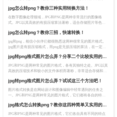
缺点，但有时我们需要将JPG格式的图像转换为PNG格式以适
优点：
能够保持甚至提升原始图像的质量。可
jpg怎么转png？教你三种实用转换方法！
应不同的应用场景或优化存储空间。那么jpg转png格式图片怎
以在转换前对图片进行裁剪、调整色调等一系
么弄呢？本文将为您详细介绍三种将JPG转换为PNG的方法。
列操作。支持自定义保存设置，例如压缩级
在数字图像处理领域，JPG和PNG是两种非常流行的图像格
式。JPG以其高效的有损压缩算法著称，适合存储照片等色彩
别、色彩深度等。适合需要精细控制转换过程
丰富的图像；而PNG则以无损压缩、支持透明度以及高质量的
的专业人士。
jpg怎么转png？教你三招，快速转换！
颜色深度见长，特别适用于需要高质量图像和透明背景的设计
缺点：
对于新手来说，初次使用可能会觉得复
场景。当我们在工作中遇到需要保留图像质量的同时获得更灵
jpg和png，相信小伙伴们都很熟悉这两种很常见的图片格式。
杂。运行这类软件可能会消耗较多的CPU和内
活使用方式的需求时，往往会选择将JPG格式的图片转换为
jpg图片是有损压缩格式，而png是无损压缩的算法，在一定的
存资源。
PNG格式。那么jpg怎么转png呢？本文将介绍三种实现JPG到
专业处理上都是会使用png格式的图片，但是日常生活中以及照
PNG转换的方法。
jpg转png格式图片怎么弄？分享二个比较实用的转换方法！
片存储使用jpg就够啦！那么jpg怎么转png呢？下面就和大家唠
推荐工具：
Adobe Photoshop
一唠！
操作步骤：
JPG和PNG是两种常见的图片格式，各有其独特之处。JPG以其
高效的压缩技术和较小的文件体积而著称，非常适合存储和传
1、打开ps之后新建一个项目，将你需要转换
输大量图片。然而，PNG则以其无损压缩和支持透明度的特性
jpg转png格式图片怎么弄？试试这三个方法吧！
受到青睐，尤其在需要高质量图像或透明背景的场合。那么jpg
格式的图片导入。
转png格式图片怎么弄呢？本文将介绍两种将JPG转换为PNG格
图片格式转换是在网站设计和图像编辑中经常遇到的任务之
式图片的方法。
一。JPG和PNG是两种常见的图片格式，它们都有各自的特点
和用途。那么jpg转png格式图片怎么弄​呢？本文将详细介绍几
jpg格式怎么转换png？教你这四种简单又实用的方法！
种简便的方法来实现这一目标。
JPG和PNG是两种常见的图片格式，它们各自具有不同的特点