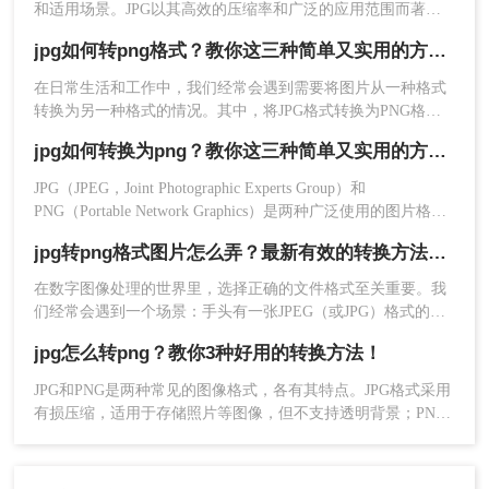
和适用场景。JPG以其高效的压缩率和广泛的应用范围而著
称，而PNG则以其无损压缩和支持透明度的特性受到青睐。当
jpg如何转png格式？教你这三种简单又实用的方法！
我们需要将JPG格式的图片转换为PNG格式时，可以采用多种
方法。那么jpg格式怎么转换png呢？本文将介绍三种实用的jpg
在日常生活和工作中，我们经常会遇到需要将图片从一种格式
转png方法，帮助您轻松完成转换。
转换为另一种格式的情况。其中，将JPG格式转换为PNG格式
是比较常见的需求。JPG和PNG是两种不同的图片格式，它们
jpg如何转换为png？教你这三种简单又实用的方法！
2、点击【文件】-【存储为】。
各有特点。JPG是一种有损压缩格式，适合保存照片等色彩丰
富的图片；而PNG是一种无损压缩格式，支持透明背景，适合
JPG（JPEG，Joint Photographic Experts Group）和
保存需要高质量和透明度的图片。那么jpg如何转png格式呢？
PNG（Portable Network Graphics）是两种广泛使用的图片格
本文将为您介绍几种简单有效的方法，帮助您轻松将JPG格式
式，各有其特点。JPG通常用于摄影作品和网页图像，因为它
的图片转换为PNG格式。
jpg转png格式图片怎么弄？最新有效的转换方法终极指南！
支持有损压缩，能在保持较好图像质量的同时减小文件大小。
而PNG则常用于需要透明背景或无损压缩的场合。那么jpg如何
在数字图像处理的世界里，选择正确的文件格式至关重要。我
转换为png呢？，以下是一些方法和步骤。
们经常会遇到一个场景：手头有一张JPEG（或JPG）格式的图
片，但由于项目需求（例如需要透明背景、更高画质保存），
jpg怎么转png？教你3种好用的转换方法！
必须将其转换为PNG格式。虽然听起来简单，但不同的转换方
法在便捷性、质量和控制力上差异巨大。那么jpg转png格式图
JPG和PNG是两种常见的图像格式，各有其特点。JPG格式采用
片怎么弄呢？
有损压缩，适用于存储照片等图像，但不支持透明背景；PNG
格式则采用无损压缩，能够保留图像的所有细节和颜色空间，
3、选择【保存类型】为“png”格式即可。
并支持透明背景。那么jpg怎么转png呢？本文将介绍三种高效
的JPG转PNG方法，帮助您轻松完成文件转换。