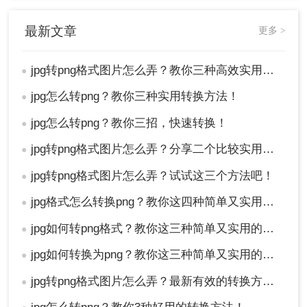
过程。
缺点：
仅适用于简单的格式转换，不具备复杂
最新文章
更多 >
的编辑能力。每次只能转换一个文件，效率较
低。由于缺乏高级设置，转换后的图像质量可
jpg转png格式图片怎么弄？教你三种高效实用转换方法！
●
能不如专业软件。
jpg怎么转png？教你三种实用转换方法！
●
推荐工具：
Windows画图工具
操作步骤：
jpg怎么转png？教你三招，快速转换！
●
1、右键点击桌面上的JPG图片，选择“打开方
jpg转png格式图片怎么弄？分享二个比较实用的转换方法！
●
式”>“画图”。
jpg转png格式图片怎么弄？试试这三个方法吧！
●
2、在画图工具中，点击顶部的“文件”菜单，选
择“另存为”。
jpg格式怎么转换png？教你这四种简单又实用的方法！
●
jpg如何转png格式？教你这三种简单又实用的方法！
●
jpg如何转换为png？教你这三种简单又实用的方法！
●
jpg转png格式图片怎么弄？最新有效的转换方法终极指南！
●