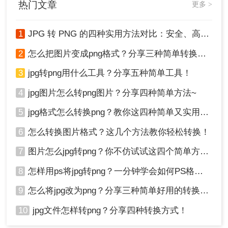
热门文章
更多 >
1
JPG 转 PNG 的四种实用方法对比：安全、高效转换指南！
注意
：在进行任何转换之前，建议备份原始JPG文
2
怎么把图片变成png格式？分享三种简单转换方法！
件，以防转换后出现不满意的结果。如果需要保留
图像中的透明区域，在转换为PNG时应启用透明背
3
jpg转png用什么工具？分享五种简单工具！
景选项。确保选择了适当的PNG压缩比，以平衡文
4
jpg图片怎么转png图片？分享四种简单方法~
件大小与图像质量之间的关系。
5
jpg格式怎么转换png？教你这四种简单又实用的方法！
方法三：使用操作系统自带工具
6
怎么转换图片格式？这几个方法教你轻松转换！
Windows系统自带的画图工具是一个简单的图片处
7
图片怎么jpg转png？你不仿试试这四个简单方法！
理工具，虽然功能有限，但足以应对基本的格式转
换需求。此方法适合那些不想安装新软件或寻找快
8
怎样用ps将jpg转png？一分钟学会如何PS格式转换！
速解决方案的用户。
9
怎么将jpg改为png？分享三种简单好用的转换方法
优点：
即使是对技术不太熟悉的用户也能轻松
10
jpg文件怎样转png？分享四种转换方式！
掌握。作为操作系统的一部分，不需要额外付
费购买或下载。随时可以调用，无需等待安装