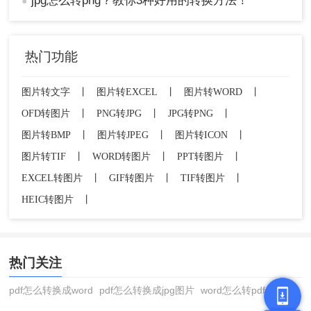
jpg怎么转png？教你3种好用的转换方法！
●
热门功能
图片转文字
丨
图片转EXCEL
丨
图片转WORD
丨
OFD转图片
丨
PNG转JPG
丨
JPG转PNG
丨
图片转BMP
丨
图片转JPEG
丨
图片转ICON
丨
图片转TIF
丨
WORD转图片
丨
PPT转图片
丨
3、在弹出的对话框中，选择PNG格式作为保
EXCEL转图片
丨
GIF转图片
丨
TIF转图片
丨
存类型，并指定保存位置。
4、点击“保存”按钮完成转换。
HEIC转图片
丨
注意：
在进行转换时，可能会导致图像质量下降，
尤其是在使用有损压缩时，因此建议选择较高的质
量设置。对于需要频繁转换大量图片的情况，推荐
热门关注
使用专业软件或在线工具，因为它们提供了更可靠
pdf怎么转换成word
pdf怎么转换成jpg图片
word怎么转pdf
和高效的转换体验。