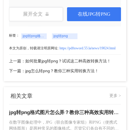
展开全文 ⇊
在线JPG转PNG
标签：
jpg转png格式图片怎么弄
jpg转png
4、转换成功，点击预览查看或者直接下载，
如果还要转换，则继续添加，重复上述的步骤
本文为原创，转载请注明原网址:
https://pdftoword.55.la/news/19024.html
即可。
上一篇：如何批量jpg转png？试试这二种高效转换方法！
注意：
对于较大体积或涉及版权的内容，最好优先
考虑桌面软件进行处理，以保证文件的安全性。
下一篇：jpg怎么转png？教你三种实用转换方法！
方法二：使用专业图片编辑软件
大多数现代图片编辑软件，如Adobe Photoshop、
相关文章
更多 >
GIMP等，都支持JPG到PNG的转换。这些应用程序
通常具有更高级的功能，允许用户在转换过程中调
jpg转png格式图片怎么弄？教你三种高效实用转换方法！
整图片的各种属性，如分辨率、颜色模式等，确保
在数字图像处理中，JPG（联合图像专家组）和PNG（便携式
最终输出的质量。
网络图形）是两种常见的图像格式。尽管它们各自有不同的优