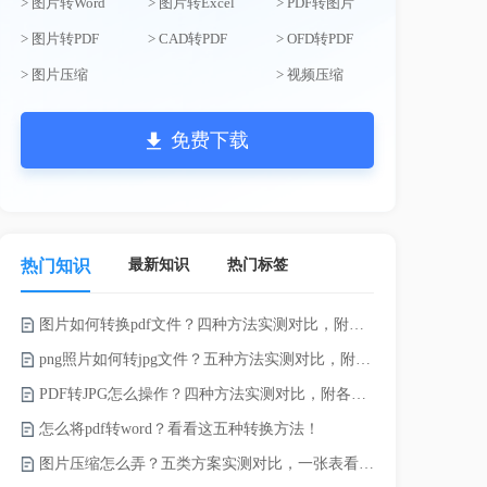
> 图片转Word
> 图片转Excel
> PDF转图片
> 图片转PDF
> CAD转PDF
> OFD转PDF
> 图片压缩
> 视频压缩
免费下载
最新知识
热门标签
热门知识
图片如何转换pdf文件？四种方法实测对比，附各场景最优选！
电脑上doc怎
png照片如何转jpg文件？五种方法实测对比，附各场景最优选!！
如何将word
PDF转JPG怎么操作？四种方法实测对比，附各场景最优选！
word转换成
怎么将pdf转word？看看这五种转换方法！
word如何转
图片压缩怎么弄？五类方案实测对比，一张表看懂怎么选！
word如何转