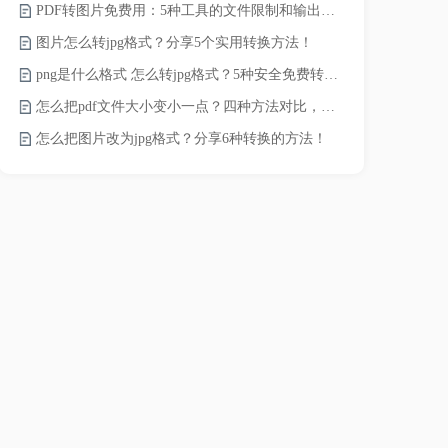
PDF转图片免费用：5种工具的文件限制和输出质量对比！
word转pd
图片怎么转jpg格式？分享5个实用转换方法！
png是什么格式 怎么转jpg格式？5种安全免费转换方法全解析！
pdf太大了
怎么把pdf文件大小变小一点？四种方法对比，一看就懂！
怎么把图片改为jpg格式？分享6种转换的方法！
pdf文件怎