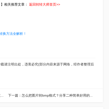
！】相关推荐文章：
返回转转大师首页>>
全转换方法全解析！
转载请注明出处，违害必究(部分内容来源于网络，经作者整理后
上一篇：微信的图片怎么转bmp格式？学会这几招任意格式轻松转！
下一篇：怎么把图片转bmp格式？分享二种简单好用的转换方法！