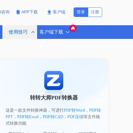
登录
注册
PI咨询
APP下载
客户端
使用技巧
客户端下载
转转大师PDF转换器
这是一款文件转换神器，可进行
PDF转Word
，
PDF转
PPT
，
PDF转Excel
，
PDF转CAD
，
PDF压缩
等文件格
式转换功能