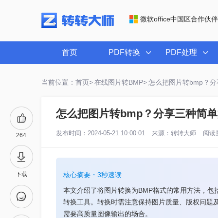
微软office中国区合作伙伴
首页
PDF转换
PDF处理
当前位置：首页>
在线图片转BMP>
怎么把图片转bmp？
怎么把图片转bmp？分享三种简
发布时间：2024-05-21 10:00:01
来源：
转转大师
阅读量
264
下载
核心摘要・3秒速读
本文介绍了将图片转换为BMP格式的常用方法，包括
转换工具。转换时需注意保持图片质量、版权问题及
需要高质量图像输出的场合。