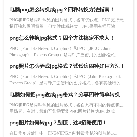
明度支持而著称，而JPG则以其高效的压缩算法和广泛的兼容
电脑png怎么转换成jpg？四种转换方法指南！
性在互联网上占据主导地位。为了满足不同的需求，我们经常
需要将PNG格式的图片转换为JPG格式。那么png格式怎么转jpg​
PNG和JPG是两种常见的图片格式，各有优缺点。PNG支持无
呢？本文将介绍四种将PNG转换为JPG的高效方法，帮助用户
损压缩和透明背景，但文件体积较大；JPG采用有损压缩，文
轻松完成图片格式的转换。
件体积小，但画质会有所损失。那么电脑png怎么转换成jpg
png怎么转换jpg格式？四个方法搞定不求人！
呢？本文将介绍几种将PNG转换成JPG的方法。
PNG（Portable Network Graphics）和JPG（JPEG，Joint
将文件名后缀从“.png”改为“.jpg”；
Photographic Experts Group）是两种广泛使用的图像格式。
PNG适用于需要透明背景或无损压缩的场合，而JPG则因其有
png照片怎么弄成jpg格式？试试这四种好用方法！
损压缩特性，通常用于网页和摄影作品。那么png怎么转换jpg
格式呢？，以下提供四种不同的方法，以满足不同用户的需
PNG（Portable Network Graphics）和JPG（Joint Photographic
求。
Experts Group）是两种广泛使用的图片格式，各有其独特的优
势。PNG格式以其无损压缩和透明度支持著称，非常适合存储
电脑如何把png改成jpg格式？分享四种简单转换方法！
线条图、文字图和图标等高质量图像；而JPG格式则以其有损
压缩和较高的压缩率闻名，适合存储照片和真实场景图像。然
​PNG和JPG是两种常见的图片格式，各自具有不同的特点和适
而，有时我们需要将PNG照片转换为JPG格式，以减小文件大
用场景。有时，我们可能需要将PNG图片转换为JPG格式，以
小
适应不同的使用需求。那么电脑如何把PNG改成JPG格式呢？
png图片如何转jpg？别慌，这4招随便用！
下面将介绍四种在电脑上将PNG改为JPG格式的方法，帮助您
轻松完成格式转换。
在日常图片处理中，PNG和JPG是两种最常见的图片格式。