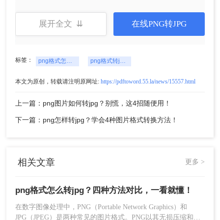
❌ 缺点：
展开全文 ⇊
在线PNG转JPG
普通PNG图片修改后缀会导致文件损坏，无法
正常打开
PNG与JPG的编码结构完全不同，修改后缀不
标签：
png格式怎么转jpg
png格式转jpg图片
改变文件本质，操作系统仍按原编码尝试读取
一旦修改后无法正常打开，可能导致原文件无
本文为原创，转载请注明原网址:
https://pdftoword.55.la/news/15557.html
法恢复
上一篇：png图片如何转jpg？别慌，这4招随便用！
操作步骤：
下一篇：png怎样转jpg？学会4种图片格式转换方法！
在文件资源管理器中找到需要转换的PNG图
片；
右键点击图片，在弹出的菜单中选择“重命
相关文章
更多 >
名”；
png格式怎么转jpg？四种方法对比，一看就懂！
在数字图像处理中，PNG（Portable Network Graphics）和
JPG（JPEG）是两种常见的图片格式。PNG以其无损压缩和透