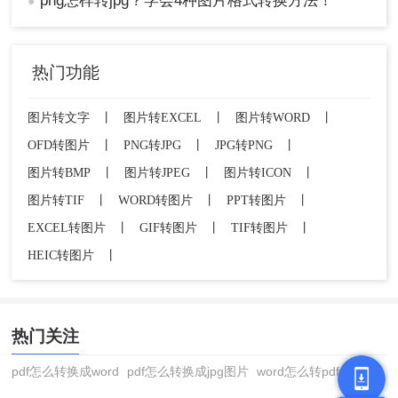
png怎样转jpg？学会4种图片格式转换方法！
●
方法三：使用专业图片转换软件
热门功能
专业图片转换软件是安装在电脑本地的客户端程
序，专门针对图片格式的批量转换而设计。这类软
件在用户本地完成所有转换运算，无需上传文件，
图片转文字
丨
图片转EXCEL
丨
图片转WORD
丨
同时支持批量导入、自动处理透明背景等高级功
OFD转图片
丨
PNG转JPG
丨
JPG转PNG
丨
能，适合高频、大批量的图片转换任务。
图片转BMP
丨
图片转JPEG
丨
图片转ICON
丨
✅ 优点：
图片转TIF
丨
WORD转图片
丨
PPT转图片
丨
完全本地处理，文件不上传网络，安全可靠
EXCEL转图片
丨
GIF转图片
丨
TIF转图片
丨
支持批量转换，一次可处理数十甚至上百张图
HEIC转图片
丨
片
操作简单，通常3步完成转换
可自动处理透明背景填充问题，避免黑边
热门关注
❌ 缺点：
pdf怎么转换成word
pdf怎么转换成jpg图片
word怎么转pdf
需要下载安装软件，占用一定系统资源
免费版可能有转换页数限制