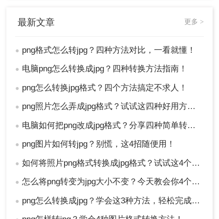
换的PNG图片（该页面还支持BMP转JPG、
ICO转JPG等，有需求的朋友也可以使用）；
最新文章
更多 >
png格式怎么转jpg？四种方法对比，一看就懂！
●
电脑png怎么转换成jpg？四种转换方法指南！
●
点击“开始转换”按钮，等待系统自动处理；
png怎么转换jpg格式？四个方法搞定不求人！
●
png照片怎么弄成jpg格式？试试这四种好用方法！
●
电脑如何把png改成jpg格式？分享四种简单转换方法！
●
png图片如何转jpg？别慌，这4招随便用！
●
如何将照片png格式转换成jpg格式？试试这4个方法吧!
●
转换完成后，点击“下载”即可保存转换后的
怎么将png转变为jpg大小不变？今天教会你4个方法！
●
JPG图片。
png怎么转换成jpg？学会这3种方法，轻松完成图片转换！
●
⚠️ 注意：
转换速度受网络状况影响；涉及隐私或重
要图片，建议优先选择本地处理方法。