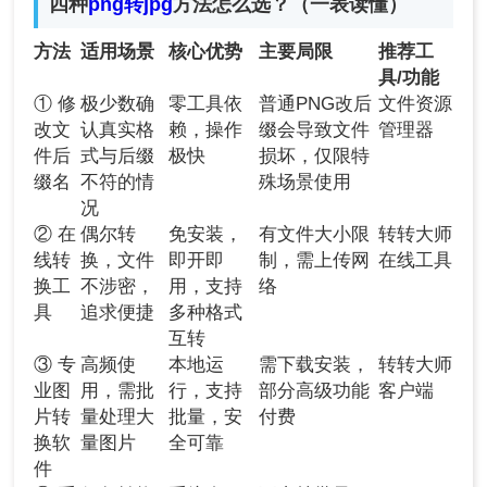
四种
png转jpg
方法怎么选？（一表读懂）
方法
适用场景
核心优势
主要局限
推荐工
具/功能
① 修
极少数确
零工具依
普通PNG改后
文件资源
改文
认真实格
赖，操作
缀会导致文件
管理器
件后
式与后缀
极快
损坏，仅限特
缀名
不符的情
殊场景使用
况
② 在
偶尔转
免安装，
有文件大小限
转转大师
线转
换，文件
即开即
制，需上传网
在线工具
换工
不涉密，
用，支持
络
具
追求便捷
多种格式
互转
③ 专
高频使
本地运
需下载安装，
转转大师
业图
用，需批
行，支持
部分高级功能
客户端
片转
量处理大
批量，安
付费
换软
量图片
全可靠
件