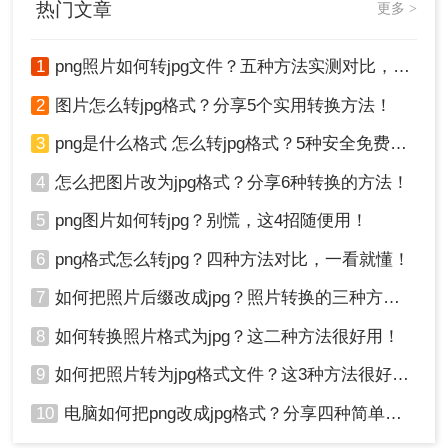
热门文章
更多 >
的PNG转JPG的方法。
❌ 缺点：
1
png照片如何转jpg文件？五种方法实测对比，附各场景最优选!！
依赖网络速度，大文件上传可能较慢
免费版通常有文件大小限制
2
图片怎么转jpg格式？分享5个实用转换方法！
文件需上传至第三方服务器，涉及隐私内容需
谨慎
3
png是什么格式 怎么转jpg格式？5种安全免费转换方法全解析！
推荐工具：
转转大师在线PNG转JPG工具
4
怎么把图片改为jpg格式？分享6种转换的方法！
操作步骤：
5
png图片如何转jpg？别慌，这4招随便用！
打开在线转换网址：
6
png格式怎么转jpg？四种方法对比，一看就懂！
https://pdftoword.55.la/img2jpg/
7
如何把照片后缀改成jpg？照片转换的三种方法！
8
如何转换照片格式为jpg？这二种方法很好用！
9
如何把照片转为jpg格式文件？这3种方法很好用!！
10
电脑如何把png改成jpg格式？分享四种简单转换方法！
进入转换页面后，点击上传区域，选择需要转