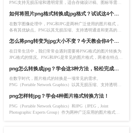
PNG支持无损压缩和透明背景，适合存储设计稿、图标等需要
在弹出的确认提示框中点击“确定”保存。
保留细节和透明区域的图片；而JPG则以其高压缩比和广泛的
如何将照片png格式转换成jpg格式？试试这4个方法吧!
兼容性，更适合网页加载、社交媒体分享和日常照片存储。那
⚠️ 注意：
此方法仅当确认文件实际是JPG但被误命
么，PNG图片如何转JPG呢？本文将先给出四种方案的直观对
在数字图像处理中，PNG和JPG是两种广泛使用的图片格式，
名为PNG时使用（如从某些非正规渠道下载的图
比，再逐一拆解操作步骤，您可根据图片数量、画质要求和隐
各有其优缺点。PNG以其无损压缩、支持透明通道和更高的色
片）。操作前必须100%备份原文件！敏感图片、重
私需求快速选择最合适的方法。
彩精度著称，而JPG则以其高效的压缩率和较小的文件体积受
要文档、普通PNG图片绝对禁止使用此方法！
怎么将png转变为jpg大小不变？今天教会你4个方法！
到青睐。然而，在某些情况下，我们可能需要将PNG格式的照
片转换为JPG格式，以满足特定的需求或优化存储空间。那么
在日常生活中，我们常常会遇到需要将PNG格式的图片转换为
方法二：使用在线PNG转JPG工具
如何将照片png格式转换成jpg格式呢？本文将介绍四种将PNG
JPG格式的情况。PNG和JPG是常见的图片格式，两者在特点和
照片转换为JPG格式的方法，帮助您轻松完成转换。
用途上有所不同。PNG格式具有无损压缩和支持透明度等优
在线转换工具是一种基于网页的图片格式转换服
png怎么转换成jpg？学会这3种方法，轻松完成图片转换！
势，适合用于保存图标、图形及logo等；而JPG格式则以有损压
务，用户无需下载安装任何软件，只需通过浏览器
缩为主，适合用于保存照片、生活场景等。那么怎么将png转变
在数字时代，图片格式的转换是一项常见的需求。
上传PNG图片，服务器端自动完成格式转换，然后
为jpg大小不变呢？
PNG（Portable Network Graphics）以其无损压缩、支持透明背
提供下载链接。这类工具通常还支持PNG、JPG、
景和丰富的色彩深度而广受欢迎，但在某些场合，如网页加
BMP、ICO等多种格式之间的互转。
png怎样转jpg？学会4种图片格式转换方法！
载、邮件附件或打印时，JPG（JPEG，Joint Photographic
✅ 优点：
Experts Group）格式因其较小的文件体积和广泛的兼容性而更
PNG（Portable Network Graphics）和JPG（JPEG，Joint
受欢迎。本文将详细解析png怎么转换成jpg，并提供几种实用
Photographic Experts Group）作为两种广泛应用的图片格式，
无需安装软件，即开即用，节省电脑存储空间
的转换方法。
各自有其特点和适用场景。有时，为了适应不同的显示需求或
支持多种图片格式之间的互转，操作简单
优化存储空间，我们可能需要将PNG图片转换为JPG格式。那
适合临时、轻量级的转换需求
么png怎样转jpg呢？接下来，我将为大家介绍四种高效且实用