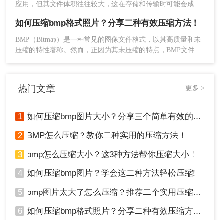
应用，但其文件体积往往较大，这在存储和传输时可能会成为
一个问题。那么如何压缩bmp图片大小呢？本文将介绍三种高
如何压缩bmp格式照片？分享二种有效压缩方法！
效的方法来压缩BMP图片，帮助你节省存储空间并提高传输效
率。
BMP（Bitmap）是一种常见的图像文件格式，以其高质量和未
压缩的特性著称。然而，正因为其未压缩的特点，BMP文件往
往体积庞大，不利于存储和传输。为了优化这些大文件，我们
可以采取适当的压缩措施，在保持图片质量的同时减小文件大
小。那么如何压缩bmp格式照片呢？本文将介绍两种有效的
热门文章
更多 >
BMP图片压缩方法。
1
如何压缩bmp图片大小？分享三个简单有效的方法！
2
BMP怎么压缩？教你二种实用的压缩方法！
2、在“图像”菜单中选择“模式”，然后选择“索引
颜色”选项。
3
bmp怎么压缩大小？这3种方法帮你压缩大小！
4
如何压缩bmp图片？学会这二种方法轻松压缩!
5
bmp图片太大了怎么压缩？推荐二个实用压缩方法！
6
如何压缩bmp格式照片？分享二种有效压缩方法！