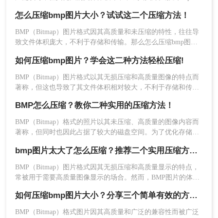
么压缩大小呢？本文将介绍三种压缩BMP图片大小的方法，旨
减小文件体积。色彩模式从24位真彩色转换为索引
怎么压缩bmp图片大小？试试这二个压缩方法！
在帮助用户轻松减小BMP文件体积，提升图片加载和传输效
色模式（如256色）可以显著减少文件大小，而降低
率。
分辨率则能在保持图像可识别性的同时进一步减小
BMP（Bitmap）图片格式因其高质量和未压缩的特性，往往导
致文件体积庞大，不利于存储和传输。那么怎么压缩bmp图片
文件体积。
大小呢？本文将介绍两种有效的BMP图片压缩方法，旨在帮助
如何压缩bmp图片？学会这二种方法轻松压缩!
读者在保持图片质量的同时，有效减小文件体积。
优点
：操作简便，无需额外软件。能够在一定
程度上保持图像质量。
BMP（Bitmap）图片格式以其无损压缩和高质量图像的特点而
缺点
：色彩模式和分辨率的调整可能对图像质
著称，但这也导致了其文件体积相对较大，不利于存储和传
输。为了解决如何压缩bmp图片问题，本文将介绍两种有效的
量产生一定影响。需要根据实际需求权衡调整
BMP怎么压缩？教你二种实用的压缩方法！
BMP图片压缩方法，旨在帮助读者轻松减小BMP图片的文件大
幅度。
小。
BMP（Bitmap）格式的照片以其未压缩、高质量的图像内容而
推荐工具：
图像编辑软件（如Photoshop）
著称，但同时也因此占据了较大的磁盘空间。为了优化存储和
操作步骤：
传输效率，对BMP格式的照片进行压缩变得尤为重要。那么
bmp图片太大了怎么压缩？推荐二个实用压缩方法！
BMP怎么压缩呢？本文将介绍两种压缩BMP格式照片的方法。
1、打开Photoshop软件，导入需要压缩的BMP
BMP（Bitmap）图片格式因其无损压缩和高质量显示的特点，
图片。
常被用于需要高质量图像显示的场合。然而，BMP图片的体积
往往较大，给存储和传输带来了不便。那么bmp图片太大了怎
如何压缩bmp图片大小？分享三个简单有效的方法！
么压缩呢？本文将介绍两种实用的BMP图片压缩方法，帮助用
户轻松减小图片体积，提升存储和传输效率。
BMP（Bitmap）格式图片因其高质量和广泛的兼容性而被广泛