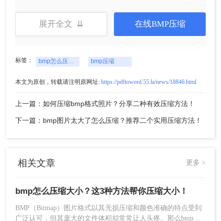
4、点击“开始压缩”按钮，等待软件完成压缩。
展开全文 ⇊
在线BMP压缩
标签：
bmp怎么压缩大小
bmp压缩
本文为原创，转载请注明原网址:
https://pdftoword.55.la/news/18846.html
上一篇：如何压缩bmp格式照片？分享二种有效压缩方法！
5、压缩完成后，选择保存位置并查看压缩后
下一篇：bmp图片太大了怎么压缩？推荐二个实用压缩方法！
的图片。
注意：
在设置压缩参数时，需要权衡文件大小和图
相关文章
像质量之间的关系，避免过度压缩导致图像失真。
更多 >
压缩前最好备份原始BMP文件，以防万一。
bmp怎么压缩大小？这3种方法帮你压缩大小！
方法二：调整图片色彩模式和分辨率
BMP（Bitmap）图片格式以其无损压缩和颜色准确的特点受到
通过调整BMP图片的色彩模式和分辨率，可以有效
广泛认可，但其庞大的文件体积却常常让人头疼。那么bmp怎