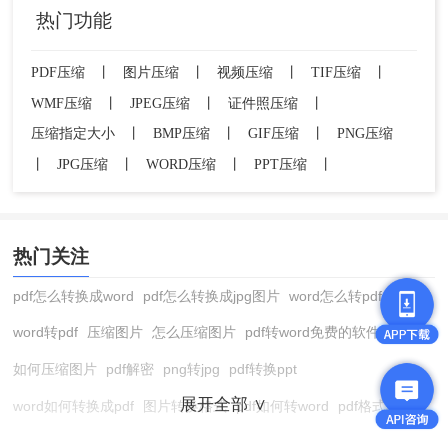
热门功能
5、在“文件”菜单中选择“导出”或“存储为”选
PDF压缩
丨
图片压缩
丨
视频压缩
丨
TIF压缩
丨
项，将图片保存为新的格式（如JPG或PNG，
WMF压缩
丨
JPEG压缩
丨
证件照压缩
丨
以进一步减小文件大小，如果不需要保持BMP
格式的话）。
压缩指定大小
丨
BMP压缩
丨
GIF压缩
丨
PNG压缩
6、（可选）如果需要降低分辨率，可以在“图
丨
JPG压缩
丨
WORD压缩
丨
PPT压缩
丨
像”菜单中选择“图像大小”选项，然后设置新的
宽度和高度值。
注意：
在调整色彩模式和分辨率时，需要关注图像
热门关注
的实际用途和呈现效果，避免过度调整导致图像失
真或模糊。如果需要将图片用于打印或高质量展
pdf怎么转换成word
pdf怎么转换成jpg图片
word怎么转pdf
示，应谨慎调整分辨率，确保图像质量满足要求。
word转pdf
压缩图片
怎么压缩图片
pdf转word免费的软件
方法三：使用在线压缩工具
如何压缩图片
pdf解密
png转jpg
pdf转换ppt
展开全部 ∨
在线压缩工具是一种方便且快速的BMP图片压缩方
word如何转换成pdf
图片转换格式
pdf如何转word
pdf格式转换
法。用户只需通过浏览器访问相关网站，上传BMP
在线pdf转换成word
pdf转图片
pdf怎么转换成jpg图片
图片转pdf