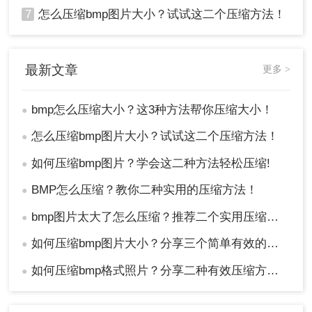
7
怎么压缩bmp图片大小？试试这二个压缩方法！
最新文章
更多 >
bmp怎么压缩大小？这3种方法帮你压缩大小！
●
怎么压缩bmp图片大小？试试这二个压缩方法！
●
3、在弹出的对话框中设置颜色表（如“局部
（可感知）”）和颜色数量（如256色）。
如何压缩bmp图片？学会这二种方法轻松压缩!
●
4、点击“确定”按钮应用更改。
BMP怎么压缩？教你二种实用的压缩方法！
●
bmp图片太大了怎么压缩？推荐二个实用压缩方法！
●
如何压缩bmp图片大小？分享三个简单有效的方法！
●
如何压缩bmp格式照片？分享二种有效压缩方法！
●