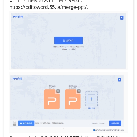
https://pdftoword.55.la/merge-ppt/。