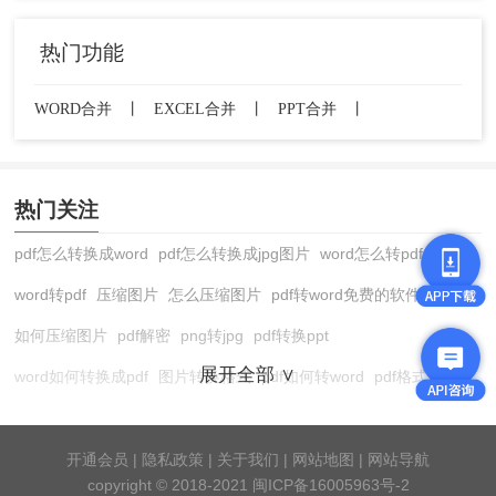
热门功能
WORD合并
丨
EXCEL合并
丨
PPT合并
丨
热门关注
pdf怎么转换成word
pdf怎么转换成jpg图片
word怎么转pdf
word转pdf
压缩图片
怎么压缩图片
pdf转word免费的软件
如何压缩图片
pdf解密
png转jpg
pdf转换ppt
展开全部 ∨
word如何转换成pdf
图片转换格式
pdf如何转word
pdf格式转换
在线pdf转换成word
pdf转图片
pdf怎么转换成jpg图片
图片转pdf
pdf转cad
图片压缩软件
jpg转换成pdf
在线word转pdf
开通会员
|
隐私政策
|
关于我们
|
网站地图
|
网站导航
copyright © 2018-2021 闽ICP备16005963号-2