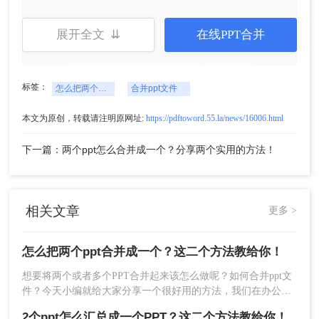
展开全文 ⇊
在线PPT合并
标签：
怎么把两个ppt合并成一个
合并ppt文件
官网：https://pdf.55.la/
下面我们来具体操作⬇⬇⬇
本文为原创，转载请注明原网址:
https://pdftoword.55.la/news/16006.html
1、打开软件，在上方工具栏找到“文件处理”→“文档
合并”功能。
下一篇：两个ppt怎么合并成一个？分享两个实用的方法！
相关文章
更多 >
怎么把两个ppt合并成一个？这二个方法教给你！
想要将两个或者多个PPT合并起来该怎么做呢？如何合并ppt文
件？今天小编就给大家分享一个很好用的方法，我们在办公中
经常也会需要合并一些文件，所以这个方法就请收藏好，需要
2个ppt怎么汇总成一个PPT？这二个方法教给你！