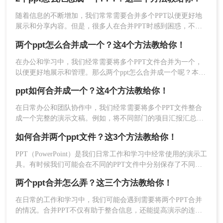
用到的时候就不会不知所措了，下面来给大家详细讲讲怎么把
2、将需要合并的文件添加到软件中，可以选择添加
两个ppt合并成一个的方法吧。
单个PDF文件，也可以添加整个文件夹。
随着信息的不断增加，我们常常需要合并多个PPT以便更好地
展示和分享内容。但是，很多人在合并PPT时感到困惑，不知
道从何入手。本文教您2个ppt怎么汇总成一个PPT，让您的工
两个ppt怎么合并成一个？这4个方法教给你！
作更加高效。
在办公和学习中，我们经常需要将多个PPT文件合并为一个，
以便更好地展示和管理。那么两个ppt怎么合并成一个呢？本文
将介绍四种合并PPT的方法。
ppt如何合并成一个？这4个方法教给你！
在日常办公和团队协作中，我们经常需要将多个PPT文件整合
成一个完整的演示文稿。例如，将不同部门的项目汇报汇总，
或者将课程的各个章节拼接在一起。然而，直接复制粘贴往往
3、在下方菜单栏里设置命名合并后的文件名称，设
如何合并两个ppt文件？这3个方法教给你！
会导致排版错乱、字体丢失或动画效果失效。
置好之后点击“开始转换”，等待软件完成合并操
PPT（PowerPoint）是我们日常工作和学习中经常使用的演示工
作。
具。有时候我们可能会在不同的PPT文件中分别保存了不同的
内容，但当我们想将这些内容合并到一个文件中时，就需要一
两个ppt合并怎么弄？这三个方法教给你！
些技巧和注意事项。那么如何合并两个ppt文件呢？在本文中，
我将分享一些方法和步骤，让你能够轻松合并两个PPT文件，
​在日常的工作和学习中，我们可能会遇到需要将两个PPT合并
以提高工作效率。
的情况。合并PPT不仅有助于整合信息，还能提高演示的连贯
性和效率。那么两个ppt合并怎么弄呢？本文将介绍三种实用的