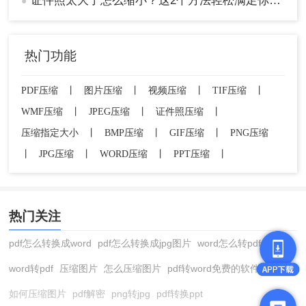
证件照太大了怎么缩小？这2个方法轻松满足你的需求 ！
了，用户可根据自身需求和实际情况选择合适的方
●
法。在使用任何工具进行压缩时，都应注意保持图
像的清晰度，避免过度压缩导致信息丢失或图像模
糊。同时，注意保护个人隐私，避免使用不可信的
热门功能
平台或工具。希望本文能帮助您轻松完成身份证照
片的压缩任务。
PDF压缩
丨
图片压缩
丨
视频压缩
丨
TIF压缩
丨
WMF压缩
丨
JPEG压缩
丨
证件照压缩
丨
压缩指定大小
丨
BMP压缩
丨
GIF压缩
丨
PNG压缩
丨
JPG压缩
丨
WORD压缩
丨
PPT压缩
丨
热门关注
pdf怎么转换成word
pdf怎么转换成jpg图片
word怎么转pdf
word转pdf
压缩图片
怎么压缩图片
pdf转word免费的软件
如何压缩图片
pdf解密
png转jpg
pdf转换ppt