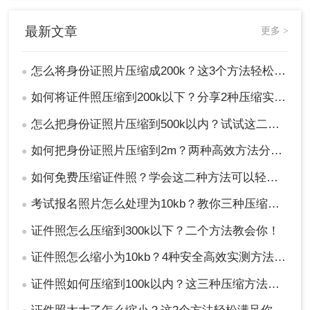
最新文章
更多 >
怎么将身份证照片压缩成200k？这3个方法轻松压缩！
●
如何将证件照压缩到200k以下？分享2种压缩实用技巧！
●
怎么把身份证照片压缩到500k以内？试试这二个压缩方法！
●
如何把身份证照片压缩到2m？两种高效方法分享！
●
3、根据需求设定压缩类型或输出目录，点
击“开始压缩”。
如何免费压缩证件照？学会这二种方法可以轻松压缩大小！
●
4、完成后点击“保存”。
考试报名照片怎么处理为10kb？教你三种压缩证件照的方法！
●
注意：
在调整压缩比例时，注意保持图像的清晰
证件照怎么压缩到300k以下？二个方法教会你！
●
度，避免过度压缩导致信息丢失。
证件照怎么缩小为10kb？4种安全高效实测方法（附清晰度保障指南）
●
总结
证件照如何压缩到100k以内？这三种压缩方法分享给你！
●
以上就是怎么将身份证照片压缩成200k的方法介绍