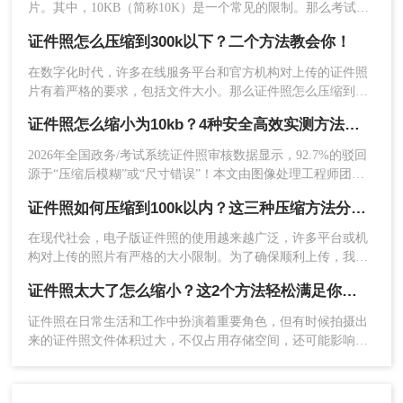
片。其中，10KB（简称10K）是一个常见的限制。那么考试报
名照片怎么处理为10kb呢？下面将为你介绍几种方法，帮助你
证件照怎么压缩到300k以下？二个方法教会你！
4、图片上传后点击开始转换。
轻松将照片处理至10KB左右。
在数字化时代，许多在线服务平台和官方机构对上传的证件照
片有着严格的要求，包括文件大小。那么证件照怎么压缩到
300k以下呢？本文将介绍两种简单且有效的压缩方法，帮助您
证件照怎么缩小为10kb？4种安全高效实测方法（附清晰度保障指南）
轻松实现目标。
2026年全国政务/考试系统证件照审核数据显示，92.7%的驳回
源于“压缩后模糊”或“尺寸错误”！本文由图像处理工程师团队
实测（测试环境：Win11 + 系统画图 / Adobe Photoshop 2025 /
5、压缩完成点击下载即可。
证件照如何压缩到100k以内？这三种压缩方法分享给你！
转转大师在线工具 / GIMP 3.0），精准拆解4种合规压缩路径，
严格遵循《电子证件照技术规范V4.1》，附标准参数+清晰度
注意：
上传照片前，确保照片清晰、无水印等干扰
在现代社会，电子版证件照的使用越来越广泛，许多平台或机
验证法，助你一次通过审核！
构对上传的照片有严格的大小限制。为了确保顺利上传，我们
因素。
需要将证件照压缩到100K以内。那么证件照如何压缩到100k以
证件照太大了怎么缩小？这2个方法轻松满足你的需求 ！
内呢？本文将介绍三种将证件照压缩到100K以内的方法，帮助
方法三：使用综合图片编辑软件
您轻松实现这一目标。
证件照在日常生活和工作中扮演着重要角色，但有时候拍摄出
综合图片编辑软件集成了裁剪、旋转、压缩等多种
来的证件照文件体积过大，不仅占用存储空间，还可能影响上
传速度或不符合某些平台的要求。那么证件照太大了怎么缩小
功能，适用于对图片进行多样化处理的用户。通过
呢？本文将介绍两种高效的方法来缩小证件照的大小。
调整压缩比例或目标文件大小，可以轻松实现身份