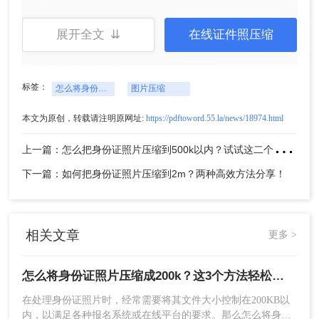
3、在JPEG选项中，调整图像品质，直到文件
展开全文 ⇊
在线证件照压缩
大小满足要求。
4、点击“确定”保存压缩后的照片。
标签：
怎么将身份证照片压缩成200k
图片压缩
注意：
在调整图像品质时，注意保持图像的清晰
度，避免过度压缩导致图像模糊。
本文为原创，转载请注明原网址:
https://pdftoword.55.la/news/18974.html
上
一篇：怎么把身份证照片压缩到500k以内？试试这二个压缩方法！
方法二：使用在线
图片压缩
工具
在线图片压缩工具无需安装任何软件，只需上传照
下一篇：如何把身份证照片压缩到2m？两种高效方法分享！
片并选择压缩选项，即可快速完成压缩任务。适用
于快速处理少量照片的用户。
相关文章
更多 >
优点：
操作简便，无需安装软件，支持批量压
缩。
缺点：
依赖于网络连接，可能存在一定的隐私
怎么将身份证照片压缩成200k？这3个方法轻松压缩！
泄露风险。
在处理身份证照片时，经常需要将其文件大小控制在200KB以
内，以满足各种报名系统或在线平台的要求。那么怎么将身份
推荐工具：
转转大师在线压缩工具