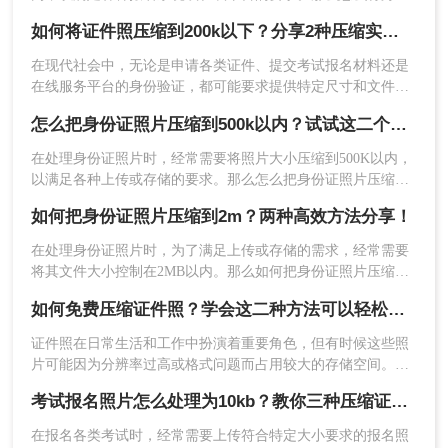
证照片压缩成200k呢？本文将介绍三种实用的压缩方法，帮助
操作步骤：
如何将证件照压缩到200k以下？分享2种压缩实用技巧！
您轻松完成身份证照片的压缩任务。
1、打开在线证件照压缩网址：
在现代社会中，无论是申请各类证件、提交考试报名材料还是
https://pdftoword.55.la/zjz-imgcompress/
在线服务平台的身份验证，都可能要求提供特定尺寸和文件大
小的证件照。为了确保您的证件照能够顺利上传并符合规定，
怎么把身份证照片压缩到500k以内？试试这二个压缩方法！
学会如何将证件照压缩到200k以下是非常重要的。本文将介绍
两种可以轻松实现这一目标的方法。
在处理身份证照片时，经常需要将照片大小压缩到500K以内，
以满足各种上传或存储的要求。那么怎么把身份证照片压缩到
2、点击选择文件上传要压缩的图片。
500k以内呢？本文将介绍两种常用的方法，帮助您轻松实现这
如何把身份证照片压缩到2m？两种高效方法分享！
一目标。
在处理身份证照片时，为了满足上传或存储的需求，经常需要
将其文件大小控制在2MB以内。那么如何把身份证照片压缩到
2m呢？本文将介绍两种实用的压缩方法，帮助您轻松完成身份
3、图片除了压缩之外还可以转换输出格式
如何免费压缩证件照？学会这二种方法可以轻松压缩大小！
证照片的压缩任务。
哦，压缩程度也是可以调整的。
证件照在日常生活和工作中扮演着重要角色，但有时候这些照
片可能因为分辨率过高或格式问题而占用较大的存储空间。那
么如何免费压缩证件照呢？本文将介绍两种免费压缩证件照的
考试报名照片怎么处理为10kb？教你三种压缩证件照的方法！
方法，帮助用户轻松优化照片文件。
在报名各类考试时，经常需要上传符合特定大小要求的报名照