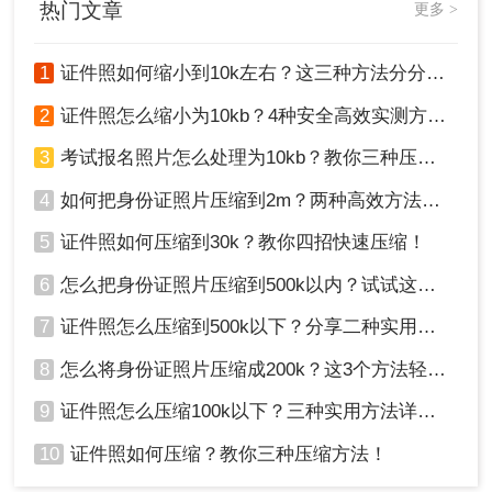
证照片的压缩。
热门文章
更多 >
优点
：功能全面，操作简便，支持一键压缩。
缺点
：相对于专业图像编辑软件，可能在某些
1
证件照如何缩小到10k左右？这三种方法分分钟解决！
细节处理上稍逊一筹。
2
证件照怎么缩小为10kb？4种安全高效实测方法（附清晰度保障指南）
推荐工具：
转转大师压缩
3
考试报名照片怎么处理为10kb？教你三种压缩证件照的方法！
操作步骤：
4
如何把身份证照片压缩到2m？两种高效方法分享！
1、打开转转大师压缩软件，选择“图片压缩”功
能。
5
证件照如何压缩到30k？教你四招快速压缩！
6
怎么把身份证照片压缩到500k以内？试试这二个压缩方法！
7
证件照怎么压缩到500k以下？分享二种实用压缩方法！
8
怎么将身份证照片压缩成200k？这3个方法轻松压缩！
9
证件照怎么压缩100k以下？三种实用方法详解分享！
10
证件照如何压缩？教你三种压缩方法！
2、导入待压缩的证件照。