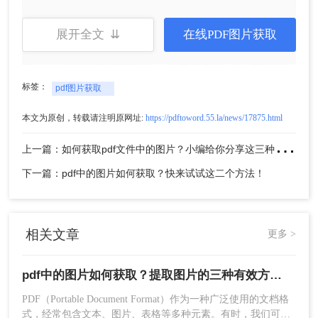
方法二：使用在线工具
展开全文 ⇊
在线PDF图片获取
除了专业的PDF编辑软件，还有许多在线工具可以
帮助你从PDF中提取图片。这些工具通常无需安
标签：
pdf图片获取
装，只需上传PDF文件，然后选择需要提取的图片
即可。下面以转转大师在线工具提取PDF中图片操
本文为原创，转载请注明原网址:
https://pdftoword.55.la/news/17875.html
作为例。
上
一篇：如何获取pdf文件中的图片？小编给你分享这三种简单的方法!！
操作如下：
下一篇：pdf中的图片如何获取？快来试试这二个方法！
1、打开在线pdf图片获取：
https://pdftoword.55.la/pdf-extract-image/
相关文章
更多 >
2、点击“选择文件”，上传PDF文件
pdf中的图片如何获取？提取图片的三种有效方法!！
PDF（Portable Document Format）作为一种广泛使用的文档格
式，经常包含文本、图片、表格等多种元素。有时，我们可能