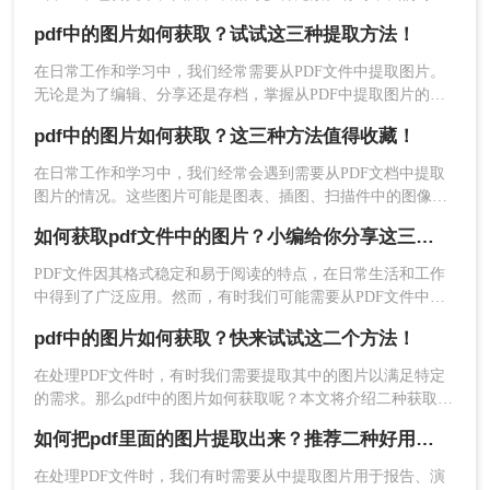
需要从PDF文件中提取出图片，以便进行进一步的处理或使
3、自定义选项可根据需要设置，设置好点击
pdf中的图片如何获取？试试这三种提取方法！
用。那么pdf中的图片如何获取呢？本文将介绍几种从PDF中提
开始转换。
取图片的方法。
在日常工作和学习中，我们经常需要从PDF文件中提取图片。
无论是为了编辑、分享还是存档，掌握从PDF中提取图片的方
法都非常实用。那么pdf中的图片如何获取呢？本文将介绍三种
pdf中的图片如何获取？这三种方法值得收藏！
常见的方法。
在日常工作和学习中，我们经常会遇到需要从PDF文档中提取
图片的情况。这些图片可能是图表、插图、扫描件中的图像
等，对于进一步的分析、编辑或引用至关重要。那么pdf中的图
4、转换完成文件预览。
如何获取pdf文件中的图片？小编给你分享这三种简单的方法!！
片如何获取呢？本文将详细介绍几种从PDF中提取图片的有效
方法，帮助读者轻松完成这一任务。
PDF文件因其格式稳定和易于阅读的特点，在日常生活和工作
中得到了广泛应用。然而，有时我们可能需要从PDF文件中提
取其中的图片，用于进一步编辑、分享或存档。那么如何获取
pdf中的图片如何获取？快来试试这二个方法！
pdf文件中的图片呢？本文将介绍几种常用的方法来获取PDF文
件中的图片。
在处理PDF文件时，有时我们需要提取其中的图片以满足特定
的需求。那么pdf中的图片如何获取呢？本文将介绍二种获取
PDF中图片的方法。
5、转换成功，点击下载即可使用。
如何把pdf里面的图片提取出来？推荐二种好用的方法！
在处理PDF文件时，我们有时需要从中提取图片用于报告、演
方法三：使用命令行工具