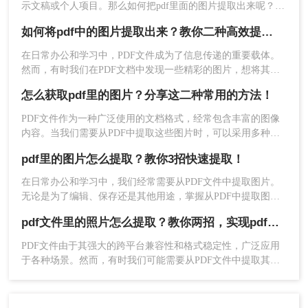
示文稿或个人项目。那么如何把pdf里面的图片提取出来呢？为
了帮助用户更轻松地完成这一任务，本文将介绍两种有效的方
如果你对命令行操作比较熟悉，也可以使用一些命
如何将pdf中的图片提取出来？教你二种高效提取方法！
法来获取PDF中的图片。
令行工具来提取PDF中的图片。例如，
pdfimages
在日常办公和学习中，PDF文件成为了信息传递的重要载体。
是一个常用的命令行工具，可以从PDF文件中提取
然而，有时我们在PDF文档中发现一些精彩的图片，想将其提
图像。
取出来供个人使用或分享给他人。无论是为了更灵活的处理，
操作如下：
怎么获取pdf里的图片？分享这二种常用的方法！
还是为了发送特定的图像，提取PDF中的图片都是一项实用的
技能。那么如何将pdf中的图片提取出来呢？本文将介绍两种高
1、安装pdfimages：首先，确保你的计算机上
PDF文件作为一种广泛使用的文档格式，经常包含丰富的图像
效的方法来获取PDF中的图片。
内容。当我们需要从PDF中提取这些图片时，可以采用多种方
已经安装了
工具。在Linux系统中，
pdfimages
法。那么怎么获取pdf里的图片呢？本文将介绍两种常用的方
你可以通过包管理器（如apt或yum）来安装。
pdf里的图片怎么提取？教你3招快速提取！
法。
在Windows系统中，你可能需要下载并安装相
在日常办公和学习中，我们经常需要从PDF文件中提取图片。
应的软件包。
无论是为了编辑、保存还是其他用途，掌握从PDF中提取图片
的方法都显得尤为重要。那么pdf里的图片怎么提取呢？本文将
pdf文件里的照片怎么提取？教你两招，实现pdf文档翻转自由！
介绍三种常用的从PDF中提取图片的方法。
PDF文件由于其强大的跨平台兼容性和格式稳定性，广泛应用
于各种场景。然而，有时我们可能需要从PDF文件中提取其中
的照片，以便在其他应用中使用或进行编辑。那么PDF文件里
的照片怎么提取呢？接下来，我们将介绍两种常见的提取PDF
中照片的方法。