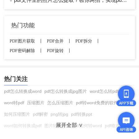
pdf文件里的照片怎么提取？教你两招，实现pdf文档翻转自由！
●
热门功能
PDF图片获取
丨
PDF合并
丨
PDF拆分
丨
PDF密码解除
丨
PDF旋转
丨
热门关注
pdf怎么转换成word
pdf怎么转换成jpg图片
word怎么转pdf
word转pdf
压缩图片
怎么压缩图片
pdf转word免费的软件
如何压缩图片
pdf解密
png转jpg
pdf转换ppt
展开全部 ∨
word如何转换成pdf
图片转换格式
pdf如何转word
pdf格式转换
在线pdf转换成word
pdf转图片
pdf怎么转换成jpg图片
图片转pdf