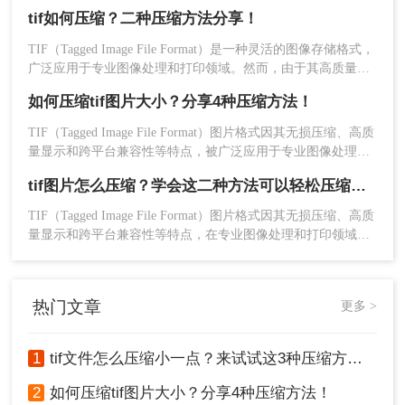
高质量的特性，TIFF文件往往体积较大，这给存储和传输带来
缺点：
受网络速度影响，上传和下载速度可能
tif如何压缩？二种压缩方法分享！
了不便。那么tif文件怎么压缩呢？本文将介绍两种有效的TIFF
较慢；部分工具可能不支持大文件压缩或存在
文件压缩方法。
TIF（Tagged Image File Format）是一种灵活的图像存储格式，
文件大小限制。
广泛应用于专业图像处理和打印领域。然而，由于其高质量和
多功能性，TIF文件往往体积较大，给存储和传输带来不便。
推荐工具
：
转转大师在线压缩工具
如何压缩tif图片大小？分享4种压缩方法！
那么tif如何压缩呢？本文将介绍两种压缩TIF文件的方法。
操作步骤：
TIF（Tagged Image File Format）图片格式因其无损压缩、高质
1、打开在线TIF压缩网址：
量显示和跨平台兼容性等特点，被广泛应用于专业图像处理和
打印领域。然而，TIF图片的体积往往较大，给存储和传输带
https://pdftoword.55.la/tif-imgcompress/
tif图片怎么压缩？学会这二种方法可以轻松压缩大小!！
来了挑战。那么如何压缩tif图片大小呢？本文将介绍四种有效
的TIF图片压缩方法，帮助用户轻松减小图片体积，提升存储
TIF（Tagged Image File Format）图片格式因其无损压缩、高质
和传输效率。
量显示和跨平台兼容性等特点，在专业图像处理和打印领域得
到了广泛应用。然而，TIF图片的体积往往较大，给存储和传
2、点击选择文件上传要压缩的图片。
输带来了挑战。那么tif图片怎么压缩呢？本文将介绍两种有效
的TIF图片压缩方法，帮助用户轻松减小图片体积，提升存储
热门文章
更多 >
和传输效率。
1
tif文件怎么压缩小一点？来试试这3种压缩方法！
3、图片除了压缩之外还可以转换输出格式
哦，压缩程度也是可以调整的。
2
如何压缩tif图片大小？分享4种压缩方法！