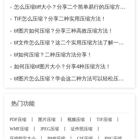
方法三：使用专业压缩软件
怎么压缩tiff大小？分享二个简单易行的压缩方法！
●
使用专业的压缩软件，如转转大师、美图秀秀等，
TIF怎么压缩？分享二种实用压缩方法！
●
这些软件提供了针对多种文件格式的压缩功能，包
tif图片如何压缩？分享三种高效压缩方法！
括TIFF。通过调整压缩参数，可以实现文件体积的
●
显著减小。
tif文件怎么压缩？这二个实用压缩方法了解一下！
●
优点
：压缩速度快，操作简便；支持多种文件
tif如何压缩？二种压缩方法分享！
●
格式，满足多种需求。
缺点
：部分软件可能需要付费；压缩质量可能
如何压缩tif图片大小？分享4种压缩方法！
●
不如专业图像处理软件。
tif图片怎么压缩？学会这二种方法可以轻松压缩大小!！
●
推荐工具
：
转转大师压缩
操作步骤：
热门功能
1、如果想要批量快速压缩TIF图片，那么下载
客户端就很方便了，在本文上方点击下载即
PDF压缩
丨
图片压缩
丨
视频压缩
丨
TIF压缩
丨
可。
WMF压缩
丨
JPEG压缩
丨
证件照压缩
丨
压缩指定大小
丨
BMP压缩
丨
GIF压缩
丨
PNG压缩