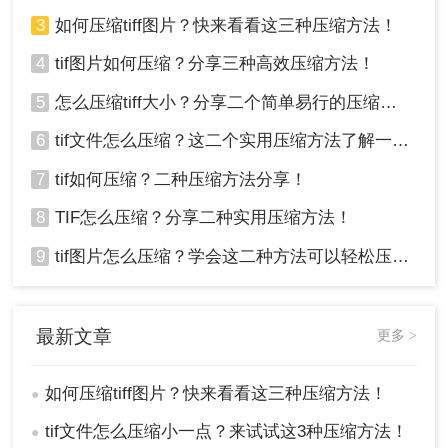
3
如何压缩tiff图片？快来看看这三种压缩方法！
4
tif图片如何压缩？分享三种高效压缩方法！
5
怎么压缩tiff大小？分享二个简单易行的压缩方法！
6
tif文件怎么压缩？这二个实用压缩方法了解一下！
4、图片上传后点击开始转换。
7
tif如何压缩？二种压缩方法分享！
8
TIF怎么压缩？分享二种实用压缩方法！
9
tif图片怎么压缩？学会这二种方法可以轻松压缩大小!！
5、压缩完成点击下载即可。
最新文章
更多 >
注意
：确保网络连接稳定，以避免上传和下载过程
中出现问题。在上传文件前，应检查文件大小是否
如何压缩tiff图片？快来看看这三种压缩方法！
●
超过工具的限制。
tif文件怎么压缩小一点？来试试这3种压缩方法！
●