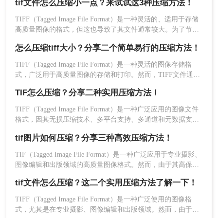
tif文件怎么压缩小一点？来试试这3种压缩方法！
压缩tiff图片呢？本文将介绍三种压缩TIFF图片的方法。
4、通过“文件”菜单选择“存储为”，在弹出的对
TIFF（Tagged Image File Format）是一种灵活的、适用于存储
话框中选择TIFF格式。
高质量图像的格式，但这也导致了其文件通常较大。为了节省
5、在TIFF选项对话框中，选择适当的压缩算
存储空间或便于网络传输，压缩TIFF文件显得尤为重要。那么
法（如LZW），并调整压缩质量。
怎么压缩tiff大小？分享二个简单易行的压缩方法！
tif文件怎么压缩小一点呢？本文将介绍三种压缩TIFF文件的方
6、点击“确定”按钮，完成TIFF文件的压缩。
法。
TIFF（Tagged Image File Format）是一种灵活的图像存储格
式，广泛用于高质量图像的存储和打印。然而，TIFF文件通常
注意：
在调整图像尺寸和分辨率时，应根据实际需
体积较大，不利于网络传输或存储空间的优化。那么怎么压缩
求进行权衡，避免过度压缩导致图像质量下降。选
TIF怎么压缩？分享二种实用压缩方法！
tiff大小呢？本文将介绍两种压缩TIFF文件的方法。
择压缩算法时，应考虑压缩比和解压速度之间的平
TIFF（Tagged Image File Format）是一种广泛应用的图像文件
衡。
格式，因其无损压缩技术、多平台支持、多通道和元数据支持
等特点而受到青睐。然而，TIFF文件通常较大，对存储和传输
方法二：使用在线压缩工具
tif图片如何压缩？分享三种高效压缩方法！
造成一定困扰。那么TIF怎么压缩呢？本文将介绍两种压缩
TIFF图像的方法。
TIF（Tagged Image File Format）是一种广泛应用于专业摄影、
利用在线压缩工具，这些工具提供了简便的在线压
图像编辑和出版领域的高质量图像格式。然而，由于其高保真
缩服务，无需下载安装额外软件，即可实现TIFF文
的特性，TIF文件往往体积较大，这给存储和传输带来了不
件的快速压缩。
tif文件怎么压缩？这二个实用压缩方法了解一下！
便。为了有效地管理这些大文件，我们可以采取适当的压缩措
施来减小它们的大小而不显著影响图像质量。那么tif图片如何
TIFF（Tagged Image File Format）是一种广泛使用的图像格
优点：
操作简便，无需下载安装软件；支持批
压缩呢？本文将介绍三种压缩TIF图片的方法。
式，尤其是在专业摄影、图像编辑和出版领域。然而，由于其
量压缩，提高处理效率。