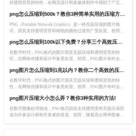
持透明背景的特性，在网页设计和多媒体制作中得到了广泛应
用。然而，PNG图片的文件大小往往较大，给存储和传输带来
png怎么压缩到500k？教你3种简单实用的压缩方法！
了挑战。那么png怎么压缩呢？本文将介绍三种压缩PNG图片的
方法。
PNG（Portable Network Graphics）是一种无损压缩的图片格
式，因其支持透明背景和精细的颜色过渡而广受欢迎。然而，
4、图片上传后点击开始转换。
PNG文件通常较大，有时需要将其压缩到500KB以内以满足特
png怎么压缩到100k以下免费？分享三个高效压缩方法！
定的存储或传输需求。那么png怎么压缩到500k呢？本文将介绍
三种将PNG图片压缩到500KB以内的实用方法。
在数字时代，PNG格式的图片因其无损压缩和透明背景的特
性，在网络传播和设计中备受欢迎。然而，PNG图片有时会因
为文件过大而影响加载速度和用户体验。特别是在需要上传到
png图片怎么压缩到1兆以内？教你二个高效的压缩方法！
某些网站或系统时，文件大小常常受到限制，例如100KB。那
么png怎么压缩到100k以下免费呢？为了帮助您解决这个问题，
在数字时代，PNG格式的图片因其无损压缩和透明背景的特
5、压缩完成点击下载即可。
本文将介绍三种免费且高效的PNG图片压缩方法，确保在不影
性，在网络传播和设计中备受欢迎。然而，PNG图片有时会因
响图片质量的前提下，有效减小文件大小。
为文件过大而影响加载速度和用户体验。特别是在需要上传到
注意
：如果需要处理大量图片，建议分批上传或使
png图片压缩大小怎么弄？教你3种实用的方法!
某些网站或系统时，文件大小常常受到限制，例如1MB。那么
用专业图片压缩软件。
png图片怎么压缩到1兆以内呢？为了帮助您解决这个问题，本
在数字图像处理领域，PNG格式因其支持透明度和无损压缩而
文将介绍两种免费且高效的PNG图片压缩方法，确保在不影响
成为许多设计师和开发者的首选。然而，随着高分辨率图像和
方法三：使用专业图像编辑软件
图片质量的前提下，有效减小文件大小。
复杂设计的普及，PNG文件有时可能变得相对较大，对于网络
加载和存储来说并不理想。那么png图片压缩大小怎么弄呢？本
对于需要更精细控制压缩效果的用户来说，可以使
文将详细介绍3种有效的方法，帮助用户轻松压缩PNG图片，提