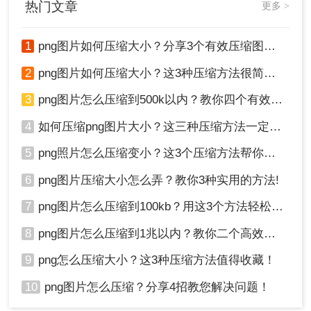
用如Adobe Photoshop、GIMP等图像编辑软件的高
热门文章
更多 >
高工作效率。
级功能进行压缩。这些软件不仅提供了丰富的压缩
选项和参数调整功能，还支持批量处理大量图片。
1
png图片如何压缩大小？分享3个有效压缩图片的方法，操作简单无门槛
优点：
可以更精确地控制压缩过程，包括调整
2
png图片如何压缩大小？这3种压缩方法很简单！
分辨率、颜色模式等。
缺点
：学习曲线相对陡峭，初学者可能需要时
3
png图片怎么压缩到500k以内？教你四个有效压缩方法！
间适应。软件本身可能需要购买，且占用较多
4
如何压缩png图片大小？这三种压缩方法一定要学会!！
系统资源。
5
png照片怎么压缩变小？这3个压缩方法帮你轻松解决！
操作步骤：
6
png图片压缩大小怎么弄？教你3种实用的方法!
1、PS打开我们所要压缩的图片，直接点击
【文件】-保存为【WEB格式文件】。
7
png图片怎么压缩到100kb？用这3个方法轻松搞定 ！
8
png图片怎么压缩到1兆以内？教你二个高效的压缩方法！
9
png怎么压缩大小？这3种压缩方法值得收藏！
10
png图片怎么压缩？分享4招教您解决问题！