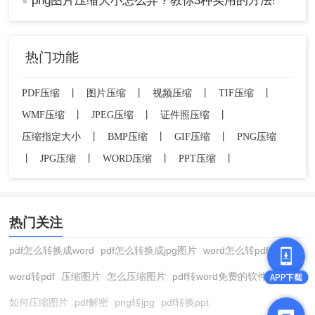
png图片压缩大小怎么弄？教你3种实用的方法!
●
总结
以上就是如何压缩png图片大小 的方法介绍了，您
热门功能
可以轻松减小PNG图片的文件大小。在选择压缩方
法时，请根据自己的需求和实际情况进行选择。如
PDF压缩
丨
图片压缩
丨
视频压缩
丨
TIF压缩
丨
果需要高效处理大量图片且对图像质量有较高要
WMF压缩
丨
JPEG压缩
丨
证件照压缩
丨
求，建议使用专业图片压缩软件或图像编辑软件；
如果追求简便快捷且只需处理少量图片，可以选择
压缩指定大小
丨
BMP压缩
丨
GIF压缩
丨
PNG压缩
使用在线图片压缩工具。无论选择哪种方法，都请
丨
JPG压缩
丨
WORD压缩
丨
PPT压缩
丨
务必备份原始图片文件以防意外丢失。
热门关注
pdf怎么转换成word
pdf怎么转换成jpg图片
word怎么转pdf
word转pdf
压缩图片
怎么压缩图片
pdf转word免费的软件
如何压缩图片
pdf解密
png转jpg
pdf转换ppt