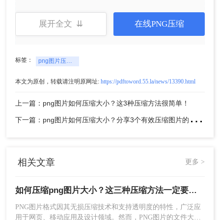
展开全文 ⇊
在线PNG压缩
标签：
png图片压缩在线
4、压缩完成，大家可以对比一下压缩前后的
本文为原创，转载请注明原网址:
https://pdftoword.55.la/news/13390.html
大小，是不是小了很多呢。
上一篇：png图片如何压缩大小？这3种压缩方法很简单！
注意
：在进行压缩前，务必备份原始图片文件。
下
一篇：png图片如何压缩大小？分享3个有效压缩图片的方法，操作简单无门槛
方法二：使用在线图片压缩工具
在线图片压缩工具无需下载安装任何软件，只需上
传图片并选择压缩选项即可快速完成压缩。这种方
相关文章
更多 >
式操作简便，适合快速处理少量图片。
如何压缩png图片大小？这三种压缩方法一定要学会!！
优点：
操作简便，无需安装软件，支持多种格
式转换，适合快速处理。
PNG图片格式因其无损压缩技术和支持透明度的特性，广泛应
缺点：
需要网络连接，对于大文件或批量处理
用于网页、移动应用及设计领域。然而，PNG图片的文件大小