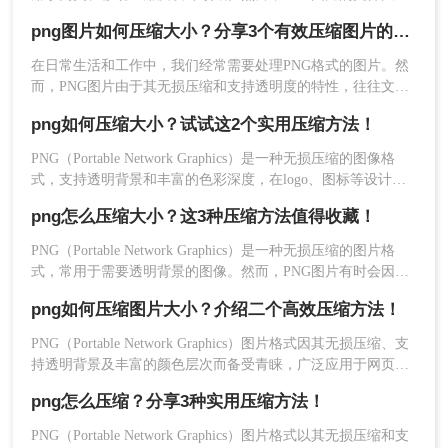
可能不够高效。
有时可能较大，影响加载速度和存储效率。那么如何压缩png图
png图片如何压缩大小？分享3个有效压缩图片的方法，操作简单无门槛
片大小呢？本文将介绍三种压缩PNG图片大小的方法，帮助您
推荐工具
：
转转大师在线图片压缩工具
轻松减小PNG图片的文件体积。
在日常生活和工作中，我们经常需要处理PNG格式的图片。然
操作步骤：
而，PNG图片由于其无损压缩和支持透明度的特性，往往文件
体积较大，给存储和传输带来不便。那么png图片如何压缩大小
1、打开在线PNG压缩网址：
png如何压缩大小？试试这2个实用压缩方法！
呢？本文将介绍三种有效的PNG图片压缩方法，帮助您轻松减
https://pdftoword.55.la/png-imgcompress/
小PNG图片的大小。
PNG（Portable Network Graphics）是一种无损压缩的图像格
式，支持透明背景和丰富的色彩深度，在logo、图标等设计领
域有着广泛应用。然而，PNG图片有时会因为文件过大而不便
png怎么压缩大小？这3种压缩方法值得收藏！
于存储和传输。那么png如何压缩大小呢？本文将介绍两种实用
的PNG图片压缩方法。
PNG（Portable Network Graphics）是一种无损压缩的图片格
2、点击选择文件上传要压缩的图片。
式，常用于需要透明背景的图像。然而，PNG图片有时会因为
其无损压缩的特性而占用较大的存储空间，特别是在包含复杂
png如何压缩图片大小？介绍二个高效压缩方法！
图像和大量颜色信息时。那么png怎么压缩大小呢？本文将介绍
三种压缩PNG图片大小的方法。
PNG（Portable Network Graphics）图片格式因其无损压缩、支
3、图片除了压缩之外还可以转换输出格式
持透明背景及丰富的颜色层次而备受青睐，广泛应用于网页设
哦，压缩程度也是可以调整的。
计、图标制作、图形设计等领域。然而，PNG图片可能因包含
png怎么压缩？分享3种实用压缩方法！
过多的颜色信息、透明度数据或元数据而导致文件体积较大，
影响加载速度和存储空间。那么png如何压缩图片大小呢？本文
PNG（Portable Network Graphics）图片格式以其无损压缩和支
将介绍两种有效的PNG图片压缩方法。