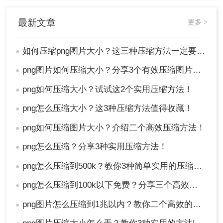
最新文章
更多 >
2、在弹出的WEB格式转换框里面，选择
如何压缩png图片大小？这三种压缩方法一定要学会!！
●
【png】-【低】，然后点【确定】，选择保存
路径输出即可。
png图片如何压缩大小？分享3个有效压缩图片的方法，操作简单无门槛
●
png如何压缩大小？试试这2个实用压缩方法！
●
png怎么压缩大小？这3种压缩方法值得收藏！
●
png如何压缩图片大小？介绍二个高效压缩方法！
●
png怎么压缩？分享3种实用压缩方法！
●
png怎么压缩到500k？教你3种简单实用的压缩方法！
●
png怎么压缩到100k以下免费？分享三个高效压缩方法！
●
注意
：压缩后的图片质量可能会受到一定影响，建
png图片怎么压缩到1兆以内？教你二个高效的压缩方法！
●
议根据实际需求选择合适的压缩比例。