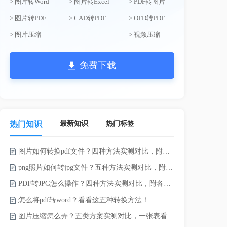
> 图片转Word
> 图片转Excel
> PDF转图片
> 图片转PDF
> CAD转PDF
> OFD转PDF
> 图片压缩
> 视频压缩
免费下载
最新知识
热门标签
热门知识
图片如何转换pdf文件？四种方法实测对比，附各场景最优选！
电脑上doc怎
png照片如何转jpg文件？五种方法实测对比，附各场景最优选!！
如何将word
PDF转JPG怎么操作？四种方法实测对比，附各场景最优选！
word转换成
怎么将pdf转word？看看这五种转换方法！
word如何转
图片压缩怎么弄？五类方案实测对比，一张表看懂怎么选！
word如何转