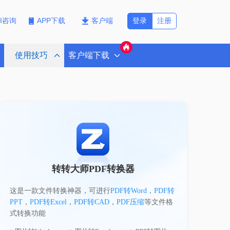
登录
注册
PI咨询
APP下载
客户端
使用技巧
客户端下载
转转大师PDF转换器
这是一款文件转换神器，可进行
PDF转Word
，
PDF转
PPT
，
PDF转Excel
，
PDF转CAD
，
PDF压缩
等文件格
式转换功能