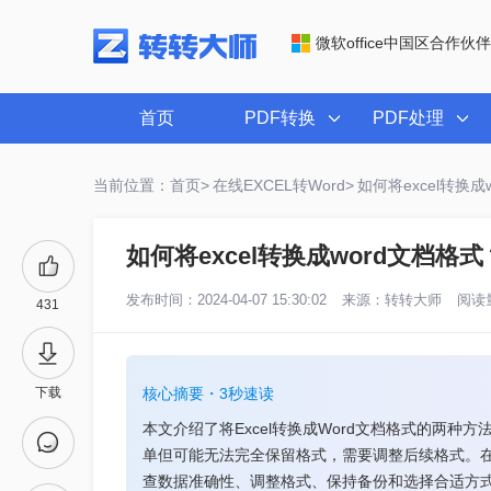
微软office中国区合作伙伴
首页
PDF转换
PDF处理
当前位置：首页>
在线EXCEL转Word>
如何将excel转换
如何将excel转换成word文档
发布时间：2024-04-07 15:30:02
来源：
转转大师
阅读量
431
下载
核心摘要・3秒速读
本文介绍了将Excel转换成Word文档格式的两
单但可能无法完全保留格式，需要调整后续格式。
查数据准确性、调整格式、保持备份和选择合适方