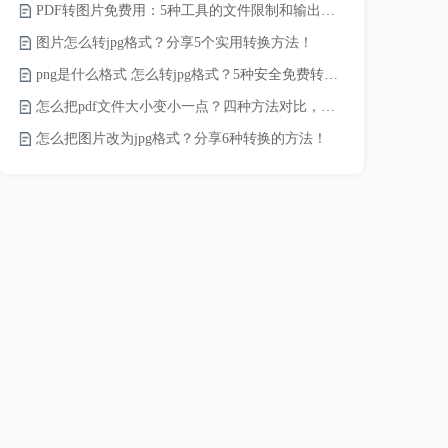
PDF转图片免费用：5种工具的文件限制和输出质量对比！
word转pd
图片怎么转jpg格式？分享5个实用转换方法！
png是什么格式 怎么转jpg格式？5种安全免费转换方法全解析！
pdf太大了
怎么把pdf文件大小变小一点？四种方法对比，一看就懂！
怎么把图片改为jpg格式？分享6种转换的方法！
pdf文件怎