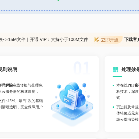
换<=15M文件｜开通 VIP：支持小于100M文件
下载客
规则说明
处理效
密码解除
在线转换与处理免
本在线
PDF
里云服务器的极速调度，
析技术，深度
式、
件≤15M、每日1次的基础
则清晰透明，完全保障用户
页边距及常规
体错位或元素
级云端渲染模