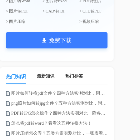
> 图片转Word
> 图片转Excel
> PDF转图片
> 图片转PDF
> CAD转PDF
> OFD转PDF
> 图片压缩
> 视频压缩
免费下载
最新知识
热门标签
热门知识
图片如何转换pdf文件？四种方法实测对比，附各场景最优选！
电脑上doc怎
png照片如何转jpg文件？五种方法实测对比，附各场景最优选!！
如何将word
PDF转JPG怎么操作？四种方法实测对比，附各场景最优选！
word转换成
怎么将pdf转word？看看这五种转换方法！
word如何转
图片压缩怎么弄？五类方案实测对比，一张表看懂怎么选！
word如何转