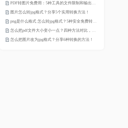
PDF转图片免费用：5种工具的文件限制和输出质量对比！
word转pd
图片怎么转jpg格式？分享5个实用转换方法！
png是什么格式 怎么转jpg格式？5种安全免费转换方法全解析！
pdf太大了
怎么把pdf文件大小变小一点？四种方法对比，一看就懂！
怎么把图片改为jpg格式？分享6种转换的方法！
pdf文件怎