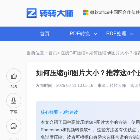
微软office中国区合作伙伴
首页
PDF转换
PDF处理
当前位置：首页>
在线GIF压缩>
如何压缩gif图片大小？推
如何压缩gif图片大小？推荐这4
发布时间：2026-03-11 10:05:16
来源：
转转大师
阅读量
245
下载
核心摘要・3秒速读
本文介绍了四种高效压缩GIF图片大小的方法：使用专
Photoshop和视频转换软件。这些方法各有优
免过度压缩。读者可根据自身需求选择合适的方法