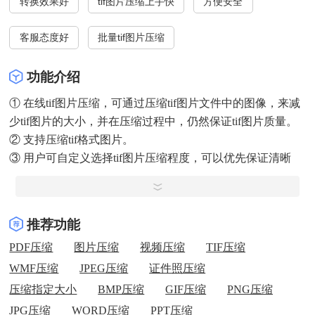
转换效果好
tif图片压缩上手快
方便安全
客服态度好
批量tif图片压缩
功能介绍
① 在线tif图片压缩，可通过压缩tif图片文件中的图像，来减
少tif图片的大小，并在压缩过程中，仍然保证tif图片质量。
② 支持压缩tif格式图片。
③ 用户可自定义选择tif图片压缩程度，可以优先保证清晰
度，也可放弃图像清晰度， 进行强力压缩。
④ 压缩后的tif图片，可以使用常用的照片查看器来打开。
⑤ 在线版tif图片压缩，一次最多可以压缩1张tif图片，
推荐功能
可批量压缩4张tif图片，下载
客户端
没有批量压
PDF压缩
图片压缩
视频压缩
TIF压缩
缩限制。
WMF压缩
JPEG压缩
证件照压缩
⑥ 在线版
tif
图片压缩仅限于30M以内的
tif
图片，如需压缩更
压缩指定大小
BMP压缩
GIF压缩
PNG压缩
大文件、转换更多格式文件、同时转换更多文件，请下载
客
JPG压缩
WORD压缩
PPT压缩