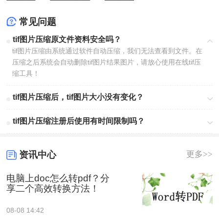
户端
或者
或联系我们的客服人员。
常见问题
tif图片压缩原文件资料安全吗？
tif图片压缩由系统通过软件自动压缩，我们无法查看到文件。在
压缩之后系统会自动删除
tif
图片结果图片，请放心使用
在线
tif
压
缩工具！
tif图片压缩后，tif图片大小没有变化？
tif图片压缩注册后使用有时间限制吗？
资讯中心
更多>>
电脑上doc怎么转pdf？分
享二个高效转换方法！
08-08 14:42