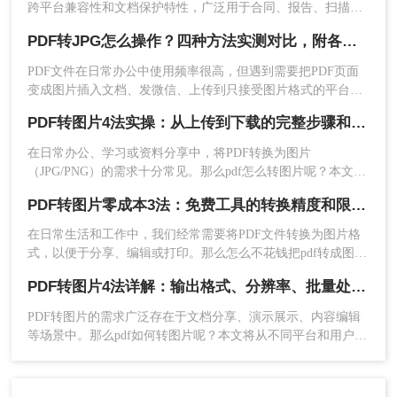
跨平台兼容性和文档保护特性，广泛用于合同、报告、扫描件
的存储与传输；而JPG则以其通用性和易分享性，更适合网页
PDF转JPG怎么操作？四种方法实测对比，附各场景最优选！
展示、社交媒体发布和图像编辑。那么，PDF怎么转换成JPG图
片呢？本文将先给出三种方案的直观对比，再逐一拆解操作步
PDF文件在日常办公中使用频率很高，但遇到需要把PDF页面
骤，您可根据使用频率、文件数量和隐私需求快速选择最合适
变成图片插入文档、发微信、上传到只接受图片格式的平台
的方法。
时，就得做格式转换。不同方法在转换质量、操作效率、数据
PDF转图片4法实操：从上传到下载的完整步骤和参数设置！
安全方面差异很大——截图法可能模糊失真，在线工具有隐私
5、转换成功，点击下载即可使用。
顾虑，专业软件又需要安装。选错方法不仅浪费时间，还可能
在日常办公、学习或资料分享中，将PDF转换为图片
得到画质差的图片。
（JPG/PNG）的需求十分常见。那么pdf怎么转图片呢？本文将
注意：
在转换过程中，不要关闭浏览器或断开网络
介绍多种实用方法，满足不同场景需求。
连接。
PDF转图片零成本3法：免费工具的转换精度和限制对比！
三、使用专业PDF转换软件（免费版或试用
在日常生活和工作中，我们经常需要将PDF文件转换为图片格
式，以便于分享、编辑或打印。那么怎么不花钱把pdf转成图片
版）
呢？本文将介绍三种不花钱将PDF转换成图片的方法，帮助您
PDF转图片4法详解：输出格式、分辨率、批量处理全对比！
轻松完成转换任务。
利用专业PDF转换软件的免费版或试用版，将PDF
文件转换为图片。这些软件通常提供丰富的转换选
PDF转图片的需求广泛存在于文档分享、演示展示、内容编辑
等场景中。那么pdf如何转图片呢？本文将从不同平台和用户需
项和高质量的图片输出。
求出发，详细介绍多种常用方法。
优点：
转换效果好，支持多种格式和高质量输
出，提供批量转换和自定义输出设置。