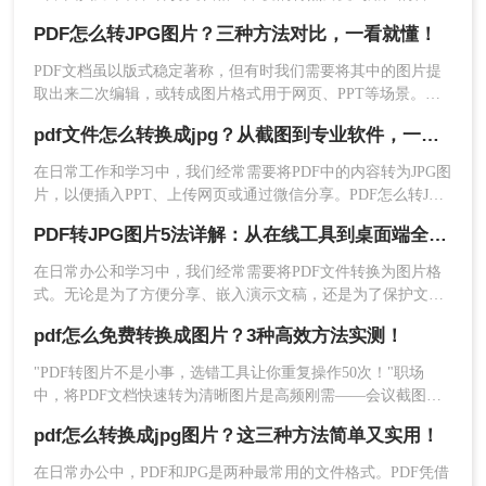
2、点击“选择文件”，上传PDF文件
爱。但在某些情况下，我们可能需要将PDF文件转换为图片格
PDF怎么转JPG图片？三种方法对比，一看就懂！
式，以便更方便地进行编辑、分享或嵌入到其他文档中。那么
如何免费将pdf转换成图片呢？本文将介绍几种免费将PDF转换
PDF文档虽以版式稳定著称，但有时我们需要将其中的图片提
成图片的方法，并详细解释其操作步骤和注意事项。
取出来二次编辑，或转成图片格式用于网页、PPT等场景。那
么，PDF怎么转JPG图片？本文先给出三种主流方案的对比结
pdf文件怎么转换成jpg？从截图到专业软件，一篇讲清楚！
论，再逐一拆解操作步骤，您可根据转换频率、图片质量要求
和隐私需求快速选择。
3、自定义选项可根据需要设置，设置好点击
在日常工作和学习中，我们经常需要将PDF中的内容转为JPG图
开始转换。
片，以便插入PPT、上传网页或通过微信分享。PDF怎么转JPG
图片？本文先给出四种主流方案的对比结论，再逐一拆解操作
PDF转JPG图片5法详解：从在线工具到桌面端全路径对比！
步骤，您可根据使用频率、图片质量要求和操作习惯快速选择
最适合的方法。
在日常办公和学习中，我们经常需要将PDF文件转换为图片格
式。无论是为了方便分享、嵌入演示文稿，还是为了保护文档
内容不被随意编辑，掌握怎么把PDF转成图片都是一项非常实
pdf怎么免费转换成图片？3种高效方法实测！
用的技能。本文将详细介绍5种经过验证的有效方法，帮助您根
据不同场景选择最适合的解决方案。
"PDF转图片不是小事，选错工具让你重复操作50次！"职场
中，将PDF文档快速转为清晰图片是高频刚需——会议截图、
社交媒体配图、技术文档存档，都需精准高效。然而，90%的
4、转换完成文件预览。
pdf怎么转换成jpg图片？这三种方法简单又实用！
办公族曾陷入“转换后模糊不清、手动调整耗时”的困境。
在日常办公中，PDF和JPG是两种最常用的文件格式。PDF凭借