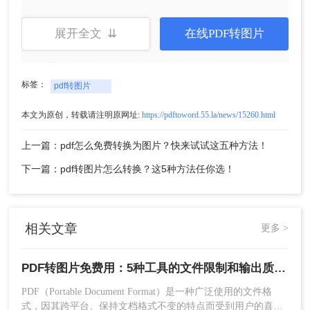
法，无需安装任何软件，只需在浏览器中操作即
可。
展开全文 ⇊
在线PDF转图片
优点：
操作简便，无需安装额外软件。
缺点：
转换效果可能受网络环境影响。
标签：
pdf转图片
推荐工具：
转转大师在线转换工具
操作如下：
本文为原创，转载请注明原网址:
https://pdftoword.55.la/news/15260.html
1、打开在线pdf转图片网址：
上一篇：pdf怎么免费转换为图片？快来试试这五种方法！
https://pdftoword.55.la/pdf-to-jpg/
下一篇：pdf转图片怎么转换？这5种方法任你选！
相关文章
更多 >
PDF转图片免费用：5种工具的文件限制和输出质量对比！
PDF（Portable Document Format）是一种广泛使用的文件格
式，因其跨平台、保持文档格式不变的特点而受到用户的喜