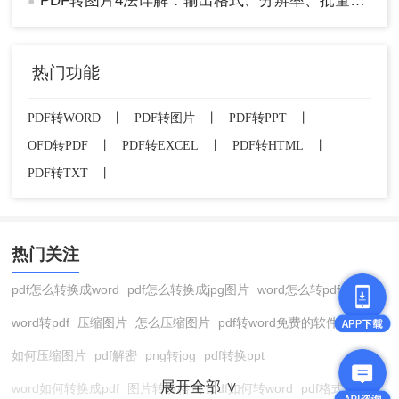
PDF转图片4法详解：输出格式、分辨率、批量处理全对比！
●
4、转换完成，点击打开查看转换完成的图
片。
注意：
在转换过程中，注意检查转换参数和输出目
热门功能
录是否正确。
PDF转WORD
丨
PDF转图片
丨
PDF转PPT
丨
四、修改文件后缀名
OFD转PDF
丨
PDF转EXCEL
丨
PDF转HTML
丨
直接修改PDF文件的后缀名为常见的图片格式
PDF转TXT
丨
（如.jpg、.png等），尝试将其转换为图片。
优点：
操作极其简单，无需任何软件。
缺点：
转换成功率低，可能导致文件损坏或无
热门关注
法打开，不支持批量转换，图片质量无法保
证。
pdf怎么转换成word
pdf怎么转换成jpg图片
word怎么转pdf
操作如下：
word转pdf
压缩图片
怎么压缩图片
pdf转word免费的软件
如何压缩图片
pdf解密
png转jpg
pdf转换ppt
1、打开此电脑，选择查看，勾选文件扩展名
展开全部 ∨
word如何转换成pdf
图片转换格式
pdf如何转word
pdf格式转换