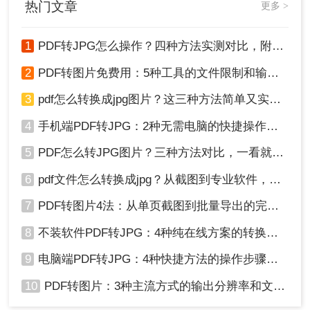
热门文章
更多 >
缺点：
免费版或试用版可能有限制（如转换页
数限制、水印等）
1
PDF转JPG怎么操作？四种方法实测对比，附各场景最优选！
推荐软件：
转转大师
pdf转换器
试用版
2
PDF转图片免费用：5种工具的文件限制和输出质量对比！
操作如下：
3
pdf怎么转换成jpg图片？这三种方法简单又实用！
1、官网（https://pdf.55.la/）下载pdf转图片客
户端，安装并打开。
4
手机端PDF转JPG：2种无需电脑的快捷操作流程！
5
PDF怎么转JPG图片？三种方法对比，一看就懂！
6
pdf文件怎么转换成jpg？从截图到专业软件，一篇讲清楚！
7
PDF转图片4法：从单页截图到批量导出的完整操作路径！
8
不装软件PDF转JPG：4种纯在线方案的转换效果和速度对比！
9
电脑端PDF转JPG：4种快捷方法的操作步骤和常见格式问题！
2、选择PDF转换-文件转图片，然后上传PDF
10
PDF转图片：3种主流方式的输出分辨率和文件体积实测！
文件（可多文件同时转换）。