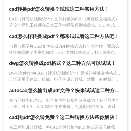
次发给谁都能正常打开阅读，不会有版本不符，乱码的情况，
cad转换pdf怎么转换？试试这二种实用方法！
打印效果也是很好，那么如何cad转pdf呢？下面一起来看看
吧。
CAD（计算机辅助设计）文件转换为PDF（可移植文档格式）
是设计师和工程师在日常工作中经常遇到的需求。PDF格式因
其良好的兼容性和易分享性，成为与团队成员、客户和合作伙
6、保存文件：在指定的保存位置找到生成的
cad怎么样转换成pdf？都来试试看这二种方法吧！
伴交流的理想选择。那么cad转换pdf怎么转换呢？本文将介绍
PDF文件，并进行保存或分享。
两种将CAD文件转换为PDF的高效方法。
当我们想要将CAD文件转成PDF的格式去打印的时候，要怎么
转换格式呢？大家也知道，PDF文件比较稳定，打印效果也是
注意
：在进行转换前，确保CAD文件已保存并关
一级棒的，所以很多时候我们都会将文档转成PDF的格式去打
闭，避免转换过程中出现错误。根据需要调整输出
dwg怎么转换成pdf格式？这二种方法可以试试！
印，那么cad怎么样转换成pdf呢？如果你不知道的话，那么小
选项，以获得最佳的PDF文件效果。如果需要批量
编今天就来给大家分享一下cad转pdf的操作方法吧。
DWG文件作为CAD（计算机辅助设计）领域的标准文件格式，
转换多个文件，请确保所有文件都已正确导入到软
广泛应用于建筑、机械、电子等设计领域。然而，有时我们需
件中。
要将这些DWG文件转换为PDF格式，以便于分享、查看和打
autocad怎么输出成pdf文件？快来试试这二种方法吧！
印。那么dwg怎么转换成pdf格式呢？本文将介绍两种将DWG转
方法二：使用在线CAD转换工具
换成PDF格式的方法。
在当下数字化时代，电子文件的转换和分享成为了必不可少的
在线CAD转换工具，无需安装额外软件，只需通过
工作。对于AutoCAD软件用户来说，将其制作的图纸、设计稿
等文件转换成PDF格式是常见的需求。PDF格式能够保留文档
浏览器上传文件即可进行转换。这种方法适合偶尔
cad转pdf怎么转免费？这二种转换方法帮你解决！
的格式和布局，不易被篡改，且具备高度的可移植性，因此在
需要转换少量文件的用户，操作简便且无需占用电
设计行业被广泛应用。那么autocad怎么输出成pdf文件​呢？本文
在工程和设计领域，将CAD文件转换为PDF格式是常见的需
脑资源。
将介绍两种简单的方法来将AutoCAD文件转换为PDF格式，帮