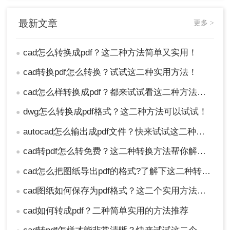
最新文章
更多 >
cad怎么转换成pdf？这二种方法简单又实用！
●
cad转换pdf怎么转换？试试这二种实用方法！
●
5、转换成功，点击下载就可以了。
cad怎么样转换成pdf？都来试试看这二种方法吧！
●
注意：
上传和下载文件时，确保网络连接稳定，以
dwg怎么转换成pdf格式？这二种方法可以试试！
●
免中断转换过程。如果转换后的PDF文件质量不符
autocad怎么输出成pdf文件？快来试试这二种方法吧！
●
合要求，可以尝试调整输出选项或选择其他转换工
具进行尝试。
cad转pdf怎么转免费？这二种转换方法帮你解决！
●
总结
cad怎么把图纸导出pdf的格式?了解下这二种转换方法！
●
cad图纸如何保存为pdf格式？这二个实用方法了解一下！
●
以上就是cad转换pdf怎么转换的方法介绍了，将
CAD文件转换为PDF格式是设计师和工程师在工作
cad如何转成pdf？二种简单实用的方法推荐
●
中常见的需求。使用专业CAD转换软件或在线CAD