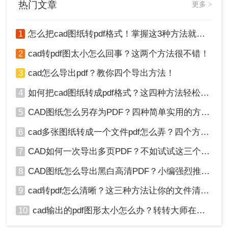
热门文章
更多 >
2、打开链接进入转换界面。
1
怎么把cad图纸转pdf格式！掌握这3种方法就可以
2
cad转pdf图太小怎么回事？这两个方法很不错！
3
cad怎么导出pdf？教你四个导出方法！
3、如果需要设置颜色和背景色，那么可以提
前设好，不然就是默认状态，设置好上传文件
4
如何把cad图纸转成pdf格式？这四种方法轻松转换！
点击开始转换。
5
CAD图纸怎么另存为PDF？四种简单实用的方法推荐
6
cad多张图纸转成一个文件pdf怎么弄？四个方法帮你搞定！
7
CAD如何一次导出多页PDF？不如试试这三个方法！
8
CAD图纸怎么导出黑白高清PDF？小编强烈推荐这三种方法！
9
cad转pdf怎么清晰？这三种方法让你的文件清晰无比！
4、开始转换。
10
cad输出的pdf图形太小怎么办？转转大师在线搞定