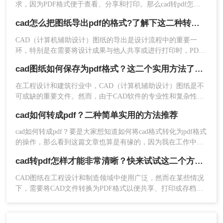
求，因为PDF格式便于查看、分享和打印。那么cad转pdf怎么
助用户高效完成工作。
优点：
操作简便，无需安装软件；支持多种文
转免费呢？本文将介绍两种免费的CAD转PDF的方法，帮助您
cad怎么把图纸导出pdf的格式?了解下这二种转换方法！
轻松完成CAD转PDF的任务。
件格式转换；转换速度较快。
缺点
：需要上传文件到云端，可能存在隐私和
CAD（计算机辅助设计）图纸的导出是设计流程中的重要一
安全问题；转换质量和功能可能不如专业的
环，特别是在需要将设计成果与他人共享或进行打印时，PDF
格式因其跨平台兼容性和高质量输出而备受青睐。那么cad怎么
CAD转换软件。
cad图纸如何保存为pdf格式？这二个实用方法了解一下！
把图纸导出pdf的格式呢？本文将介绍两种将CAD图纸导出为
PDF格式的方法。
推荐工具：
转转大师在线转换工具
在工程设计和建筑行业中，CAD（计算机辅助设计）图纸是不
操作步骤：
可或缺的重要文件。然而，由于CAD软件的专业性和复杂性，
有时我们需要将CAD图纸转换为PDF格式，以便于分享、打印
cad如何转成pdf？二种简单实用的方法推荐
1、对于数量不多的转换，我们可以使用在线
或存档。本文将详细介绍CAD图纸如何保存为PDF格式，帮助
cad转pdf：https://pdftoword.55.la/cad2pdf/
您轻松应对不同场景下的需求。
cad如何转成pdf？要是大家想知道如何将cad格式转化为pdf格式
的操作，那么看到这篇文章也算是有缘的，因为我在工作中常
常需要接触cad格式和pdf格式的这些文件，并且常常需要对两
cad转pdf怎样才能非常清晰？快来试试这二个方法出高清图纸！
者进行格式转换。所以小编对cad文档转成pdf文件操作非常熟
悉，知道有什么格式转换的操作方法是比较实用的，新手小白
CAD图纸在工程设计和制造领域中使用广泛，然而在某些情况
也可以快速开始的操作方法。下面就来看看吧。
下，需要将CAD文件转换为PDF格式以便共享、打印或存档。
但是，许多人在CAD转PDF的过程中面临一个共同的问题：转
换后的PDF质量不够清晰。那么，cad转pdf怎样才能非常清晰
呢？下面将为您详细方法介绍。