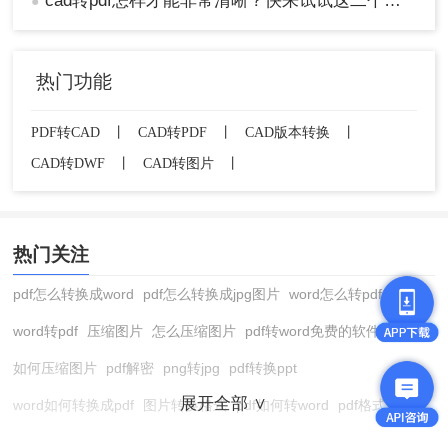
转换工具都能满足这一需求。选择哪种方法取决于
cad转pdf怎样才能非常清晰？快来试试这二个方法出高清图纸！
●
个人的需求和习惯。无论使用哪种方法，都应注意
文件格式的兼容性、转换质量和文件的安全性。通
过合理的选择和操作，可以高效地将CAD文件转换
热门功能
为PDF格式，提高工作效率和交流效果。
PDF转CAD
丨
CAD转PDF
丨
CAD版本转换
丨
CAD转DWF
丨
CAD转图片
丨
热门关注
pdf怎么转换成word
pdf怎么转换成jpg图片
word怎么转pdf
word转pdf
压缩图片
怎么压缩图片
pdf转word免费的软件
如何压缩图片
pdf解密
png转jpg
pdf转换ppt
展开全部 ∨
word如何转换成pdf
图片转换格式
pdf如何转word
pdf格式转换
在线pdf转换成word
pdf转图片
pdf怎么转换成jpg图片
图片转pdf