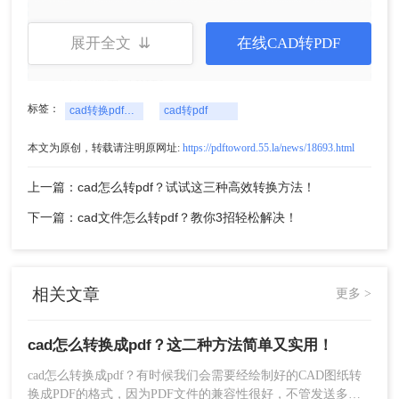
展开全文 ⇊
在线CAD转PDF
4、设置输出参数：根据需要设置输出色彩、
背景颜色等参数。
标签：
cad转换pdf怎么转换
cad转pdf
本文为原创，转载请注明原网址:
https://pdftoword.55.la/news/18693.html
上一篇：cad怎么转pdf？试试这三种高效转换方法！
下一篇：cad文件怎么转pdf？教你3招轻松解决！
5、开始转换：点击“转换”或“全部转换”按钮，
相关文章
更多 >
等待软件完成转换过程。
cad怎么转换成pdf？这二种方法简单又实用！
cad怎么转换成pdf？有时候我们会需要经绘制好的CAD图纸转
换成PDF的格式，因为PDF文件的兼容性很好，不管发送多少