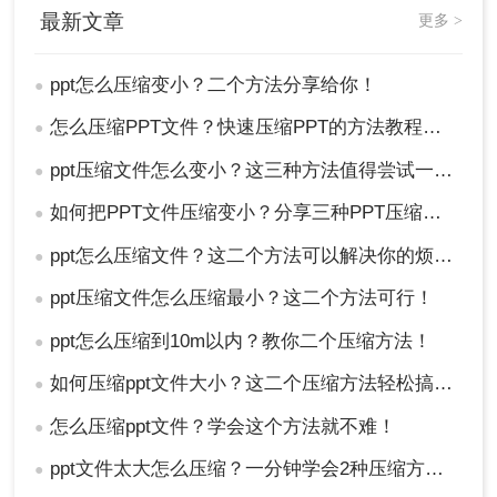
缩时，都应注意保持文件的清晰度和质量，避免过
最新文章
更多 >
度压缩导致信息丢失或文件受损。同时，注意保护
个人隐私和信息安全，避免使用不可信的软件平台
ppt怎么压缩变小？二个方法分享给你！
●
或工具。希望本文能帮助您轻松将PPT文件压缩变
小。
怎么压缩PPT文件？快速压缩PPT的方法教程分享给你！
●
ppt压缩文件怎么变小？这三种方法值得尝试一下！
●
如何把PPT文件压缩变小？分享三种PPT压缩方法！
●
ppt怎么压缩文件？这二个方法可以解决你的烦恼！
●
ppt压缩文件怎么压缩最小？这二个方法可行！
●
ppt怎么压缩到10m以内？教你二个压缩方法！
●
如何压缩ppt文件大小？这二个压缩方法轻松搞定！
●
怎么压缩ppt文件？学会这个方法就不难！
●
ppt文件太大怎么压缩？一分钟学会2种压缩方法，有效减小文件体积
●