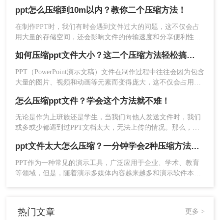
是，PPT文件通常会占用很大的存储空间，给我们的电脑和移
ppt怎么压缩到10m以内？教你二个压缩方法！
动设备带来了很大的负担。那么，ppt压缩文件怎么压缩最小
呢？本文将为您揭秘压缩PPT文件的技巧，让您的PPT文件变
在制作PPT时，我们有时会遇到文件过大的问题，这不仅会占
得更加轻盈。
用大量的存储空间，还会影响文件的传输速度和分享便利性。
那么PPT怎么压缩到10M以内呢？本文将介绍两种将PPT压缩到
如何压缩ppt文件大小？这二个压缩方法轻松搞定！
10M以内的方法。
PPT（PowerPoint演示文稿）文件在制作过程中往往会因为包含
大量的图片、视频和动画等元素而变得庞大，这不仅会占用大
量的存储空间，还会影响文件的传输速度。因此，压缩PPT文
怎么压缩ppt文件？学会这个方法就不难！
件大小成为了一个必要的操作。那么如何压缩ppt文件大小呢？
3、添加需要压缩的PPT文件，可以批量添加。
本文将介绍两种压缩PPT文件大小的方法。
无论是作为上班族还是学生，当我们向他人发送文件时，我们
或多或少都遇到过PPT文档太大，无法上传的情况。那么，你
通常如何处理这种情况呢？今天小编与您分享怎么压缩ppt文件
ppt文件太大怎么压缩？一分钟学会2种压缩方法，有效减小文件体积
的方法，如果您感兴趣，不妨尝试下小编分享的压缩ppt文档方
4、根据需要选择合适的压缩模式，如常规压缩、清
法。
PPT作为一种常见的演示工具，广泛应用于企业、学术、教育
晰度优先或自定义压缩。
等领域，但是，随着演示多媒体内容越来越多和演示软件本身
5、设置好参数后，点击“开始压缩”按钮，等待压缩
的功能越来越强大，有时候文件大小可能会变得很大，从而导
完成。
致加载速度变慢或无法发送。因此，ppt文件太大怎么压缩，提
高文件的可分享性和便携性，也成了一个十分重要的问题。下
热门文章
更多 >
面介绍2种常PPT压缩方法。