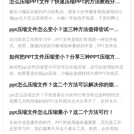
怎么压缩PPT文件？快速压缩PPT的方法教程分享给你！
种压缩选项，可根据需求灵活调整。
最近小编后台收到不少的私信，很多小伙伴都来系统城询问小
缺点
：需要额外安装软件；部分高级功能可能
编ppt太大怎么压缩变小，小编一开始也不知道，于是到网上搜
需要付费。
集了相关资料，总算找到了怎么压缩PPT文件的方法，详细内
ppt压缩文件怎么变小？这三种方法值得尝试一下！
容小编都放在下面的文章中了，大家有需要的话，可以来转转
推荐工具：
转转大师压缩
大师看看小编带来的方法哦。
​在日常的工作和学习中，PPT文件是我们常用的一种文件格
操作步骤：
式。然而，随着内容的不断增加和素材的丰富，PPT文件往往
1、下载并安装转转大师压缩软件。
会变得越来越大，这不仅会占用大量的存储空间，还可能影响
如何把PPT文件压缩变小？分享三种PPT压缩方法！
文件的传输速度和编辑效率。因此，我们需要掌握一些实用的
方法来压缩PPT文件，使其变小。那么PPT压缩文件怎么变小
如何把ppt文件压缩变小不仅可以在线压缩，还可以使用软件压
呢？本文将介绍三种有效的PPT压缩方法，帮助您轻松减小文
缩。如果要选在线ppt压缩，小编会选择转转大师PPT在线压
件大小。
缩，该网站不仅可以实现PPT文档的压缩，还可以实现各种文
ppt怎么压缩文件？这二个方法可以解决你的烦恼！
件的在线压缩。可以来尝试一下哦。
ppt怎么压缩文件？不知道各位小伙伴们有没有过这样的经历，
花费几天时间做好的PPT文件因为太大分享不了，文件太大还
占用电脑内存，影响电脑运行速度。
ppt压缩文件怎么压缩最小？这二个方法可行！
2、打开软件，选择“PPT压缩”功能。
在如今信息爆炸的时代，PPT的使用越来越频繁，无论是工作
还是学习中，我们都离不开这个展示工具。然而，众所周知的