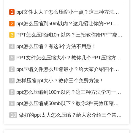
1
ppt文件太大了怎么压缩小一点？这三种方法轻松解决！
2
ppt怎么压缩到50m以内？这几招让你的PPT秒瘦身！
3
PPT怎么压缩到10m以内？三招教你给PPT“瘦身”！
4
ppt怎么压缩？有这3个方法不用愁！
6、压缩完成后，查看压缩后的文件大小，确保满足
5
PPT文件怎么压缩大小？教你几个PPT压缩方法！
需求。
注意：在选择压缩质量时，要根据实际需求进行权
6
ppt压缩文件怎么压缩最小？给大家介绍四个常用方法！
衡，避免过度压缩导致文件质量受损。如果PPT文
7
怎样压缩ppt大小？教你三个免费方法！
件主要用于在线分享或存储空间有限，可以选择较
低的压缩质量。但如果需要保持较高的文件质量，
8
ppt怎么压缩到100m以内？这三种方法学习一下！
则应适当提高压缩质量值。
9
ppt怎么压缩成50mb以下？教你3种高效压缩方法！
总结
10
做好的ppt太大怎么压缩？给大家介绍三个常用办法！
以上两种方法各有优缺点，用户可根据自身需求和
实际情况选择合适的方法。在使用任何工具进行压