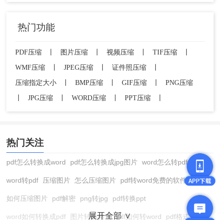
热门功能
PDF压缩
丨
图片压缩
丨
视频压缩
丨
TIF压缩
丨
WMF压缩
丨
JPEG压缩
丨
证件照压缩
丨
压缩指定大小
丨
BMP压缩
丨
GIF压缩
丨
PNG压缩
丨
JPG压缩
丨
WORD压缩
丨
PPT压缩
丨
热门关注
pdf怎么转换成word
pdf怎么转换成jpg图片
word怎么转pdf
word转pdf
压缩图片
怎么压缩图片
pdf转word免费的软件
如何压缩图片
pdf解密
png转jpg
pdf转换ppt
展开全部 ∨
word如何转换成pdf
图片转换格式
pdf如何转word
pdf格式转换