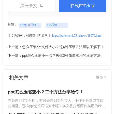
展开全文 ⇊
在线PPT压缩
4、在弹出的压缩图片对话框中，选择压缩选项
（如“使用文档中的分辨率”或“Web/屏幕”），并根
标签：
ppt怎么压缩变小
ppt压缩
据需要调整目标输出。
5、点击“确定”后，再点击“保存”按钮，即可保存压
本文为原创，转载请注明原网址:
https://pdftoword.55.la/news/18976.html
缩后的PPT文件。
注意：在压缩图片时，要注意保持图片的清晰度，
上一篇：怎么压缩ppt文件大小？这4种压缩方法可以了解下！
避免过度压缩导致图片模糊。如果PPT中包含大量
下一篇：ppt怎么压缩小一点？教你3种简单实用的压缩方法!
高清图片或视频，可能需要手动调整这些元素的分
辨率或大小，以进一步减小文件大小。
方法二：使用第三方PPT压缩工具
相关文章
更多 >
第三方PPT压缩工具，提供了更强大的压缩功能，
可以针对PPT文件进行全面压缩，包括图片、音
ppt怎么压缩变小？二个方法分享给你！
频、视频以及文本等元素。这些工具通常支持批量
在处理PPT文件时，有时会遇到文件过大、不便于分享或存储
压缩，大大提高了处理效率。
的问题。那么ppt怎么压缩变小呢？本文将介绍两种实用的PPT
压缩方法，帮助您轻松将PPT文件压缩变小。
优点：
压缩效果显著，支持批量压缩；提供多