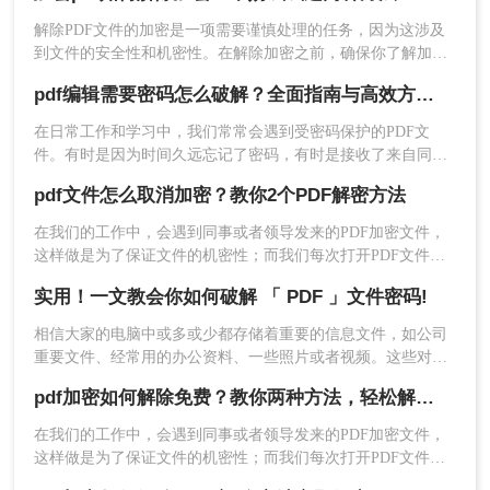
风险的解决方案，助你轻松解决这一痛点。内容基于Adobe官
解除PDF文件的加密是一项需要谨慎处理的任务，因为这涉及
点击链接：
方文档，拒绝第三方风险工具，让你的PDF转换效率提升
到文件的安全性和机密性。在解除加密之前，确保你了解加密
https://pdftoword.55.la/unlock-pdf/
300%！
的类型和原因，并拥有合法的权利和合适的工具来进行解密操
pdf编辑需要密码怎么破解？全面指南与高效方法详解！
作。那么加密pdf如何解除加密呢？以下是一些常见的解除PDF
步骤2：上传加密PDF文件
文件加密的方法。
在日常工作和学习中，我们常常会遇到受密码保护的PDF文
件。有时是因为时间久远忘记了密码，有时是接收了来自同事
点击"选择文件"按钮
或客户的加密文件却未能及时获取密码。无论原因如何，破解
pdf文件怎么取消加密？教你2个PDF解密方法
PDF密码的需求确实存在。那么pdf编辑需要密码怎么破解呢？
在我们的工作中，会遇到同事或者领导发来的PDF加密文件，
这样做是为了保证文件的机密性；而我们每次打开PDF文件都
需要输入密码才能进行查看与编辑，当文档使用频率较高时，
实用！一文教会你如何破解 「 PDF 」文件密码!
就会很麻烦。这时我们就需要对其进行解密，以方便后续的操
作，那有什么办法能进行PDF解密呢？当然有，今天小编就为
相信大家的电脑中或多或少都存储着重要的信息文件，如公司
大家推荐2个方法，大家一起看看pdf文件怎么取消加密吧！
从电脑选择需要解密的PDF文件（
最大支
重要文件、经常用的办公资料、一些照片或者视频。这些对于
大家来说极为珍贵的资源，能够保护起来最好的途径就是加
持50MB
）
pdf加密如何解除免费？教你两种方法，轻松解锁pdf文件！
密，加密后就不怕别人访问和信息外泄了。
提示：文件上传后，系统会自动检测加密
类型
在我们的工作中，会遇到同事或者领导发来的PDF加密文件，
这样做是为了保证文件的机密性；而我们每次打开PDF文件都
步骤3：输入密码（如需要）
需要输入密码才能进行查看与编辑，当文档使用频率较高时，