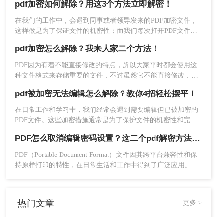
pdf加密如何解除？用这3个方法立即解密！
就会很麻烦。
打开密码
：输入PDF打开密码
在我们的工作中，会遇到同事或者领导发来的PDF加密文件，
权限密码
：输入权限密码（如"禁止编
这样做是为了保证文件的机密性；而我们每次打开PDF文件都
辑"的密码）
需要输入密码才能进行查看与编辑，当文档使用频率较高时，
pdf加密怎么解除？我来大家二个方法！
注意：若忘记密码，无法通过工具恢复，
就会很麻烦。这时我们就需要对其进行解密，以方便后续的操
作，那有什么办法能进行PDF解密呢？当然有，今天小编就为
需联系文件提供方
PDF因为有着不能直接修改的特点，所以大家平时都会使用这
大家推荐2个方法，大家一起看看pdf加密如何解除吧！
种文件格式来存储重要的文件，不过虽然它不能直接修改，但
步骤4：开始解密
是别人还是可以随意查看的。那要是我们不想别人随意查看自
pdf被加密无法编辑怎么解除？教你4招轻松摆平！
己的PDF文件应该怎么办呢？其实很简单，只要对文件进行加
点击"开始转换"按钮
密就行了，那大家知道pdf加密怎么解除吗？如果不知道就接着
在日常工作和学习中，我们经常会遇到需要编辑但已被加密的
看下去吧，我来教大家二个方法。
PDF文件。这些加密措施通常是为了保护文件的机密性和完整
性，但在某些情况下，我们可能需要修改文件内容。本文将详
PDF怎么取消编辑密码设置？这二个pdf解密方法一定要码住！
细介绍如pdf被加密无法编辑怎么解除，并提供一系列实用的步
骤和策略。
PDF（Portable Document Format）文件因其跨平台兼容性和保
持原样打印的特性，在日常生活和工作中得到了广泛应用。然
而，为了保护PDF文件的内容不被随意修改，用户往往会为文
件设置编辑密码。但在某些情况下，我们可能需要取消这些编
辑密码设置，以便对文件进行编辑或共享。本文将详细介绍
系统将自动解密并移除权限限制
热门文章
更多 >
PDF怎么取消编辑密码设置。
处理时间：1-3分钟（根据文件大小）