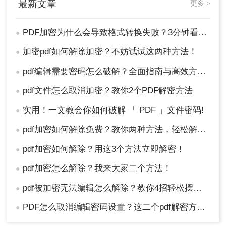
最新文章
更多 >
优势
转转大师
普通解密工具
安全性
360安全认证，SSL加密
90%含恶意软件
PDF加密为什么会导致格式转换失败？3分钟看懂原因与解决方案！
●
传输
文件隐
24小时自动删除，不保
会保存并可能泄露
加密pdf如何解除加密？不妨试试这两种方法！
●
私
存文件
pdf编辑需要密码怎么破解？全面指南与高效方法详解！
●
解密成
99.5%+（兼容RC4/AES
仅50%-70%
功率
加密）
pdf文件怎么取消加密？教你2个PDF解密方法
●
批量处
支持1次解密4个文件
仅支持单个文件
理
实用！一文教会你如何破解 「 PDF 」文件密码!
●
操作便
3步完成，无需安装
需下载安装，操作
pdf加密如何解除免费？教你两种方法，轻松解锁pdf文件！
●
捷
复杂
用户评价
：99.5%的用户评价"解密快速，操作简
pdf加密如何解除？用这3个方法立即解密！
●
单，文件安全"（数据来源：转转大师平台58次用户
pdf加密怎么解除？我来大家二个方法！
●
投票）
pdf被加密无法编辑怎么解除？教你4招轻松摆平！
●
六、常见问题解答（FAQ）
PDF怎么取消编辑密码设置？这二个pdf解密方法一定要码住！
●
Q：解密后PDF能正常转换吗？