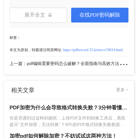
Excel
问
PDF转PPT
"内容不可复制"
限制复制权限
展开全文 ⇊
在线PDF密码解除
PDF转图
"转换失败，权限不
限制图片提取
片
足"
标签：
三、安全有效的解决方案：PDF解密
本文为原创，转载请注明原网址:
https://pdftoword.55.la/news/19614.html
重要提醒
：切勿使用"破解工具"或"一键解密"网站！
上
一篇：pdf编辑需要密码怎么破解？全面指南与高效方法详解！
90%的第三方工具含有病毒或恶意软件，会窃取你
的文档隐私。
正确解决方案
：
✅
使用官方认证的PDF解密工具
，如转转大师
相关文章
更多 >
PDF解密（已通过360安全认证，无毒无广
告）
PDF加密为什么会导致格式转换失败？3分钟看懂原因与解决方案！
你是否遇到过这样的困扰：上传PDF文件到转换工具后，系统
四、转转大师PDF解密详细操作步骤
提示"文件加密，无法转换"？90%的PDF格式转换失败都源于
加密问题！那么PDF加密为什么会导致格式转换失败呢？本文
加密pdf如何解除加密？不妨试试这两种方法！
步骤1：访问官方解密页面
将深度解析PDF加密与格式转换的关系，提供安全、合法、零