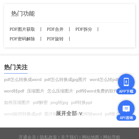
✅ A：是的！解密后文件权限已移除，可进行
热门功能
任意格式转换（PDF转Word、PDF转Excel
等）。
PDF图片获取
丨
PDF合并
丨
PDF拆分
丨
Q：解密需要付费吗？
PDF密码解除
丨
PDF旋转
丨
✅ A：
免费
！转转大师提供每日免费额度，
15M以内文件无需付费。
Q：解密后原文件会被修改吗？
热门关注
✅ A：
不会
！解密仅移除权限限制，内容与原
pdf怎么转换成word
pdf怎么转换成jpg图片
word怎么转pdf
始文件完全一致。
word转pdf
压缩图片
怎么压缩图片
pdf转word免费的软件
Q：如何判断PDF是哪种加密？
如何压缩图片
pdf解密
png转jpg
pdf转换ppt
✅ A：打开PDF时提示"需要密码"→打开密码；
展开全部 ∨
word如何转换成pdf
图片转换格式
pdf如何转word
pdf格式转换
提示"权限不足"→权限密码。
在线pdf转换成word
pdf转图片
pdf怎么转换成jpg图片
图片转pdf
pdf转cad
图片压缩软件
jpg转换成pdf
在线word转pdf
开通会员
|
隐私政策
|
关于我们
|
网站地图
|
网站导航