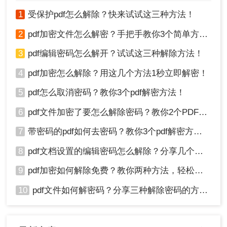
1
受保护pdf怎么解除？快来试试这三种方法！
步骤5：下载解密后的PDF
2
pdf加密文件怎么解密？手把手教你3个简单方法！
解密完成后，点击"下载"按钮
3
pdf编辑密码怎么解开？试试这三种解除方法！
4
pdf加密怎么解除？用这几个方法1秒立即解密！
5
pdf怎么取消密码？教你3个pdf解密方法！
6
pdf文件加密了要怎么解除密码？教你2个PDF解密方法
7
带密码的pdf如何去密码？教你3个pdf解密方法！
保存解密后的PDF文件（
文件名与原文件
8
pdf文档设置的编辑密码怎么解除？分享几个解密方法！
一致
）
9
pdf加密如何解除免费？教你两种方法，轻松解锁pdf文件！
重要：文件24小时后自动删除，确保隐私安全
10
pdf文件如何解密码？分享三种解除密码的方法！
五、为什么选择转转大师PDF解密？（安全与
效率优势）