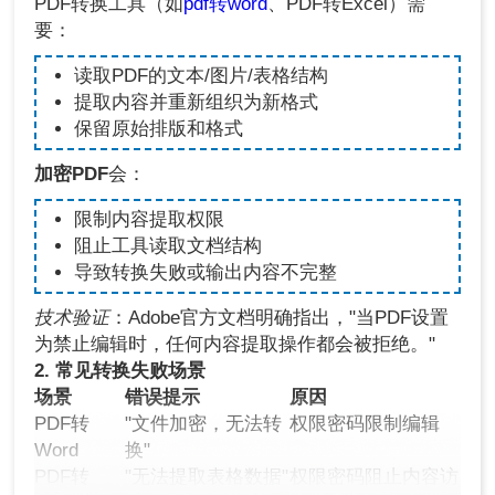
PDF转换工具（如
pdf转word
、PDF转Excel）需
要：
读取PDF的文本/图片/表格结构
提取内容并重新组织为新格式
保留原始排版和格式
加密PDF
会：
限制内容提取权限
阻止工具读取文档结构
导致转换失败或输出内容不完整
技术验证
：Adobe官方文档明确指出，"当PDF设置
为禁止编辑时，任何内容提取操作都会被拒绝。"
2. 常见转换失败场景
场景
错误提示
原因
PDF转
"文件加密，无法转
权限密码限制编辑
Word
换"
PDF转
"无法提取表格数据"
权限密码阻止内容访