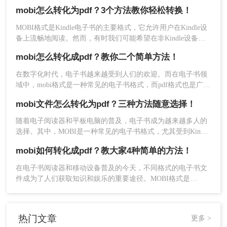
换为更通用的PDF格式，以便在其他设备上阅读或进行打印。
子书，如含有大量图片或复杂排版的电子书，转换
mobi怎么转化为pdf？3个方法教你轻松转换！
那么mobi如何转换成pdf呢？本文将介绍几种实用的方法，帮助
后的PDF文件可能会有一些问题，需要根据具体情
你轻松地将MOBI格式转换为PDF格式。
MOBI格式是Kindle电子书的主要格式，它允许用户在Kindle设
况进行调整和优化。
备上流畅地阅读。然而，有时我们可能希望在非Kindle设备上
查看这些电子书，或者将MOBI文件转换为更通用的PDF格式。
四、摘要和总结
mobi怎么转化成pdf？教你二个简单方法！
那么mobi怎么转化为pdf呢？下面将介绍四种将MOBI文件转化
为PDF的方法。
在数字化时代，电子书越来越受到人们的欢迎。而在电子书领
通过本文的介绍，相信大家对于MOBI转PDF怎么转
域中，mobi格式是一种常见的电子书格式，而pdf格式也是广泛
有了一定的了解和掌握。选择将MOBI转换为PDF，
应用的电子文档格式。不少人会遇到将mobi文件转换为pdf文件
不仅可以提升阅读体验，还能更好地管理和编辑电
mobi文件怎么转化为pdf？三种方法随意选择！
的需求，那么mobi怎么转化成pdf呢？本文将向大家详细介绍转
子书的内容。希望本文对大家有所帮助，能够在日
换方法。
随着电子阅读器和平板电脑的普及，电子书成为越来越多人的
常阅读中为大家带来便利和舒适，愿每一位读者都
选择。其中，MOBI是一种常见的电子书格式，尤其受到Kindle
能找到适合自己的阅读方式！
用户的喜爱。然而，在某些情况下，人们可能需要将MOBI格
mobi如何转化成pdf？教大家4种简单的方法！
式的电子书转换为PDF格式，以便于打印或者在其他设备上查
看。本文将指导您mobi文件怎么转化为pdf。
在电子书阅读器和移动设备普及的今天，不同格式的电子书文
件成为了人们获取知识和娱乐的重要途径。MOBI格式是
Amazon Kindle设备广泛使用的电子书格式，而PDF格式则因其
跨平台兼容性和易于打印的特点而受到普遍欢迎。那么mobi如
何转化成pdf呢？本文将介绍几种有效的方法，帮助您将MOBI
热门文章
更多 >
文件转换为PDF格式，以便在更多设备上阅读或打印。