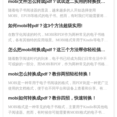
mobi文件怎么转成pdf？试试这二实用的转换技巧！
前使用较为广泛的两种电子书格式。那么MOBI转PDF怎么转
操作如下：
呢？本文将介绍一种快速、简便的方法来将MOBI格式的电子
随着电子书阅读器的普及，越来越多的人开始选择使用
1、下载并安装电子书管理软件，如Calibre。
书转换为PDF格式，让我们能够更自由地、更舒适地享受阅
MOBI、EPUB等格式的电子书。然而，有时我们可能需要将这
2、打开软件，点击“添加书籍”按钮，将要转换的
读！
些电子书转换成PDF格式，以便在更多的设备上阅读或打印。
MOBI文件添加到软件中。
如何mobi转pdf？这3个方法超级实用!
那么mobi文件怎么转成pdf呢？本文将分享几种将MOBI文件转
3、选择转换格式为PDF，点击“转换书籍”按钮。
换成PDF的方法，以下是具体的操作方法。
在数字化阅读的时代，MOBI和PDF作为两种常见的电子书格
4、等待转换完成，并将转换后的PDF文件保存到指
式，各有其独特的应用场景。MOBI格式常用于Kindle等电子阅
定位置。
读器，而PDF则因其跨平台的稳定性广泛应用于各类设备上。
怎么把mobi转换成pdf？这三个方法帮你轻松搞定！
当需要将MOBI电子书转换为PDF格式时，有多种方法可供选
三、注意事项和技巧
择。那么如何MOBI转PDF呢？本文将为您介绍三种实用的
随着数字阅读时代的到来，电子书已经成为我们日常生活中不
MOBI转PDF转换方法。
可或缺的一部分。而MOBI和PDF，作为两种常见的电子书格
在进行MOBI转PDF过程中，为了得到更好的转换效
式，各有其独特的优势。MOBI格式通常与Kindle设备紧密相
果，我们需要注意一些事项和技巧：
mobi怎么转换成pdf？教你两招轻松转换！
连，而PDF则以其跨平台兼容性广受欢迎。然而，有时我们可
1、选择合适的转换工具：不同的转换工具可能会有
能需要将MOBI格式的电子书转换为PDF格式，以满足不同的阅
MOBI是一种常用于电子书阅读的格式，而PDF则是一种更广泛
不同的转换质量和功能，可以通过比较不同工具的
读需求。那么怎么把mobi转换成pdf呢？本文将为您提供几个简
使用的文档格式，便于在不同平台和设备上查看和分享。有
特点和用户评价来选择适合自己的工具。
易的指南，帮助您顺利完成MOBI到PDF的转换。
时，我们可能需要将MOBI格式的电子书转换为PDF格式，以满
2、检查转换后的PDF文件：在转换完成后，建议打
mobi如何转换成pdf？教你四招，快速转换！
足特定的阅读或分享需求。那么mobi怎么转换成pdf呢？下面将
开转换后的PDF文件，确认转换结果是否满足要
介绍两种将MOBI转换成PDF的方法，帮助您轻松实现格式转
MOBI格式是一种常见的电子书格式，主要用于Kindle和其他电
求，如布局是否保持一致、图片是否清晰等。
换。
子阅读器。然而，有时候你可能需要将MOBI格式的电子书转
3、针对特殊格式的电子书：对于一些特殊格式的电