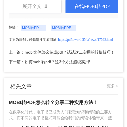
展开全文 ⇊
在线MOBI转PDF
3、点击开始转换，等待转换完成。如果转换过程
中，时间过长，排除文件过大可能，可以刷新一下
重新转换。
标签：
MOBI转PDF怎么转
MOBI转PDF
本文为原创，转载请注明原网址:
https://pdftoword.55.la/news/17522.html
上一篇：mobi文件怎么转成pdf？试试这二实用的转换技巧！
下一篇：如何mobi转pdf？这3个方法超级实用!
4、文件转换成功，下载即可。
相关文章
更多 >
方法二：使用电子书管理软件
MOBI转PDF怎么转？分享二种实用方法！
我们可以选择一些专业的电子书管理软件来进行
MOBI到PDF的转换，如Calibre、KindleGen等。这
在数字化时代，电子书已成为人们获取知识和阅读的主要方
类软件不仅可以帮助我们管理电子书，还支持格式
式。而不同的电子书格式可能会给我们的阅读体验带来一些不
便，特别是当我们想要在不同设备上阅读时。MOBI和PDF是目
转换功能。