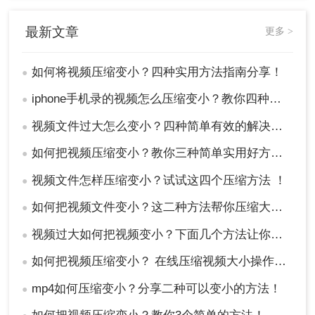
移动端应用如 Video Compressor、InShot 等，适合
最新文章
更多 >
在手机或平板上快速压缩视频。
如何将视频压缩变小？四种实用方法指南分享！
●
优点：
操作便捷，适合移动设备用户。
缺点：
功能相对简单，压缩效果有限。
iphone手机录的视频怎么压缩变小？教你四种压缩方法！
●
推荐工具：
Video Compressor
视频文件过大怎么变小？四种简单有效的解决方案！
●
操作步骤：
如何把视频压缩变小？教你三种简单实用好方法！
1、下载应用： 在应用商店下载并安装视频压缩应
●
用。
视频文件怎样压缩变小？试试这四个压缩方法 ！
●
2、导入视频： 打开应用，选择需要压缩的视频。
如何把视频文件变小？这二种方法帮你压缩大小！
●
视频过大如何把视频变小？下面几个方法让你一学就会！
●
如何把视频压缩变小？ 在线压缩视频大小操作方法！
●
mp4如何压缩变小？分享二种可以变小的方法！
●