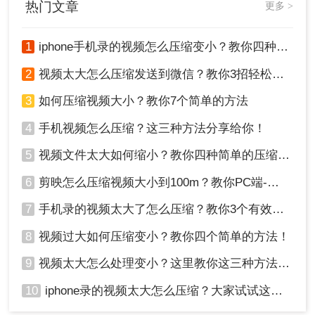
热门文章
更多 >
实现高效压缩。
优点：
压缩效率高，适合批量处理。
1
iphone手机录的视频怎么压缩变小？教你四种压缩方法！
缺点：
需要一定的技术基础，操作复杂。
2
视频太大怎么压缩发送到微信？教你3招轻松搞定！
推荐工具：
FFmpeg
3
如何压缩视频大小？教你7个简单的方法
操作步骤：
1、安装 FFmpeg： 下载并安装 FFmpeg。
4
手机视频怎么压缩？这三种方法分享给你！
2、打开命令行： 在视频所在目录打开命令行工
具。
5
视频文件太大如何缩小？教你四种简单的压缩方法！
3、输入命令： 使用以下命令压缩视频：
6
剪映怎么压缩视频大小到100m？教你PC端-移动端压缩方式！
7
手机录的视频太大了怎么压缩？教你3个有效压缩方法！
其中，
为输入文件，
为输
input.mp4
output.mp4
出文件，
调整分辨率，
scale=1280:720
-b:v
8
视频过大如何压缩变小？教你四个简单的方法！
设置比特率为 1Mbps。
1M
9
视频太大怎么处理变小？这里教你这三种方法!！
4、等待完成： 执行命令后，等待压缩完成。
注意： 熟悉命令行操作，避免误操作。
10
iphone录的视频太大怎么压缩？大家试试这四种方法！
四、使用移动端应用压缩