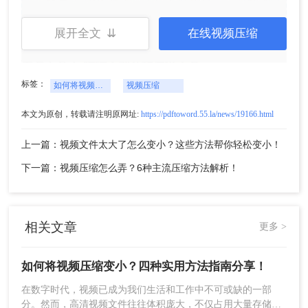
优点：
操作简单，无需安装软件，适合快速压
缩。
展开全文 ⇊
在线视频压缩
缺点：
上传和下载速度受网络影响。
推荐工具：
转转大师在线压缩工具
操作步骤：
标签：
如何将视频压缩变小
视频压缩
1、打开在线视频压缩网址：
https://pdftoword.55.la/videocompress/
本文为原创，转载请注明原网址:
https://pdftoword.55.la/news/19166.html
上一篇：视频文件太大了怎么变小？这些方法帮你轻松变小！
下一篇：视频压缩怎么弄？6种主流压缩方法解析！
相关文章
更多 >
如何将视频压缩变小？四种实用方法指南分享！
2、进入视频压缩界面，上传你要压缩的视频，在线压
在数字时代，视频已成为我们生活和工作中不可或缺的一部
缩适合视频文件小于100m的，如果超过100m还是要下
分。然而，高清视频文件往往体积庞大，不仅占用大量存储空