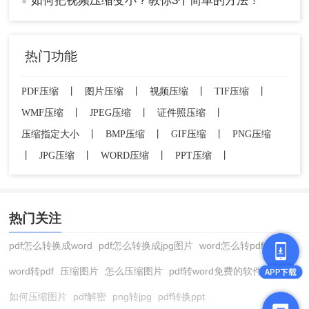
如何把视频压缩变小？教你3个简单的方法！
●
3、选择压缩设置： 根据需要选择压缩质量或目标
文件大小。
4、开始压缩： 点击压缩按钮，等待处理完成。
热门功能
5、保存视频： 压缩完成后，保存视频到相册。
注意： 选择评价较高的应用，避免下载恶意软件。
PDF压缩
丨
图片压缩
丨
视频压缩
丨
TIF压缩
丨
WMF压缩
丨
JPEG压缩
丨
证件照压缩
丨
注意事项
压缩指定大小
丨
BMP压缩
丨
GIF压缩
丨
PNG压缩
备份原视频： 压缩前备份原文件，以防压缩失
丨
JPG压缩
丨
WORD压缩
丨
PPT压缩
丨
败或效果不佳。
测试压缩效果： 压缩后检查视频质量，确保符
合需求。
选择合适的工具： 根据需求选择最适合的压缩
热门关注
工具。
pdf怎么转换成word
pdf怎么转换成jpg图片
word怎么转pdf
注意隐私安全： 使用在线工具时，避免上传敏
感视频。
word转pdf
压缩图片
怎么压缩图片
pdf转word免费的软件
如何压缩图片
pdf解密
png转jpg
pdf转换ppt
总结