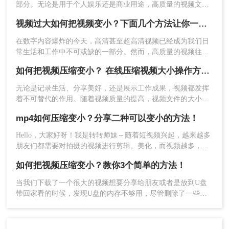
部分。无论是用于个人娱乐还是商业用途，高质量的视频文件
可以根据自己的需求来选择。然后再点击开始压缩。
都为我们带来了丰富的视觉体验。然而，随着视频分辨率和质
视频过大如何把视频变小？下面几个方法让你一学就会！
量的不断提高，文件体积也随之增大，这不仅占据了大量存储
空间，还在上传、分享和传输时带来了诸多不便。为了帮助您
在数字内容爆炸的今天，高清甚至超高清视频已经成为我们日
有效地减小视频文件的大小，那么如何把视频文件变小呢？本
常生活和工作中不可或缺的一部分。然而，高质量的视频往往
文将介绍两种实用的方法。
伴随着庞大的文件体积，这不仅占用了大量的存储空间，还增
如何把视频压缩变小？ 在线压缩视频大小操作方法！
加了上传、下载和分享的难度。因此，学会视频过大如何把视
频变小变得尤为重要。本文将详细介绍几种实用的方法，帮助
无论是记录生活、分享美好，还是展示工作成果，视频都发挥
你轻松应对视频过大的问题。
着不可替代的作用。随着视频质量的提高，视频文件的大小也
越来越大，这对于存储和分享都带来了很大的麻烦。那么，如
mp4如何压缩变小？分享二种可以变小的方法！
何把视频压缩变小?下面我们就来看一下在线压缩视频大小操作
5、压缩完成，点击下载就可以得到压缩后的视频文件
方法吧。
Hello，大家好呀！我是转转师妹～随着短视频兴起，越来越多
了。
朋友们都需要对拍摄的视频进行剪辑、美化，而视频越多，内
注意： 在线视频压缩工具可能会受到网络速度和文
存占比越大，越需要使用更好地软件对其进行压缩操作。那
如何把视频压缩变小？教你3个简单的方法！
件大小的限制，因此可能不适合处理大型视频文件
么，mp4如何压缩变小？今天，我就来同朋友们讲讲电脑视频
或需要频繁进行压缩的情况。
压缩使用哪个软件较好。
当我们下载了一个很大的视频想要分享给朋友或者是放到U盘
带回家看的时候，发现U盘的内存不够用，尽管删除了一些文
三、使用命令行工具压缩
件，但是想要储存更多的视频，还有一个办法，那就是如何把
视频压缩变小，这样我们就可以存放更多的视频，那么要怎么
命令行工具如 FFmpeg，适合技术用户，通过命令
压缩视频文件呢？下面就一起来看看吧。