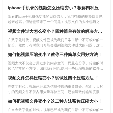
载客户端进行压缩哦。
间，还可能在传输过程中造成诸多不便。那么如何将视频压缩
iphone手机录的视频怎么压缩变小？教你四种压缩方法！
变小呢？本文将详细介绍几种常用的视频压缩方法，帮助您轻
松将视频文件变小。
随着iPhone手机摄像功能的日益强大，我们拍摄的视频质量也
越来越高，但这也带来了一个问题：视频文件的大小也随之增
加。当视频文件过大时，不仅占用手机存储空间，还可能影响
视频文件过大怎么变小？四种简单有效的解决方案！
分享和传输的速度。那么，如何在iPhone手机上将录制的视频
压缩变小呢？本文将为您介绍几种实用的方法。
在数字化时代，视频文件已成为我们日常生活中不可或缺的一
部分。然而，有时我们可能会遇到视频文件过大的问题，这会
给存储和分享带来诸多不便。那么，视频文件过大怎么变小
如何把视频压缩变小？教你三种简单实用好方法！
呢？本文将为您介绍四种简单有效的解决方案。
3、文件上传后先别急着开始转换。
视频太大不仅会占用过多的内存空间，而且在分享、传输的时
候也非常的不方便，因此我们可以使用一些压缩视频的软件对
其进行压缩，在减小视频大小的同时，也能够为我们的使用带
视频文件怎样压缩变小？试试这四个压缩方法 ！
来诸多的便捷，那么你们知道如何把视频压缩变小吗？下面给
大家分享三个不错的视频压缩方法，一起来了解下吧！
在数字时代，视频已经成为信息传递的重要媒介。然而，大尺
寸的视频文件不仅占用大量存储空间，还会导致传输速度慢，
影响用户体验。特别是在需要上传视频到某些平台时，往往有
如何把视频文件变小？这二种方法帮你压缩大小！
严格的文件大小限制。那么视频文件怎样压缩变小呢？本文将
介绍一些简单有效的方法，帮助您轻松压缩视频文件，使其变
在当今数字化的时代，视频已经成为我们生活中不可或缺的一
4、看一下有没有需要设置一下的，如果有要求的话，
小，同时尽量保持视频的质量。