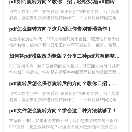
pdf如何旋转方向？教你二招，轻松实现pdf翻转自由！
保存呢？本文将介绍两种旋转PDF方向并保存的方法。
日常工作学习中，难免遇到“歪歪扭扭”的PDF文件，为了美观
易看，就需要对文档进行旋转操作了。下面针对旋转固定角度
和任意角度两种来分享一下pdf如何旋转方向方法，有用的话记
pdf怎么旋转方向？这几招让你告别繁琐操作！
得点个赞。
在数字化办公时代，PDF文件因其跨平台性、稳定性和易于传
输的特性，成为了我们日常工作中不可或缺的一部分。然而，
有时我们会遇到PDF文件页面方向不正确的情况，这不仅影响
如何将pdf横版改为竖版？分享二种pdf方向调整方法！
了阅读体验，还可能给工作带来不必要的麻烦。那么，PDF怎
注意：
在旋转PDF方向前，请确保已备份原始文
么旋转方向呢？本文将为您提供简易的步骤和实用指南。
PDF文档作为一种广泛使用的文件格式，其页面方向有时并不
件，以防意外情况导致文件损坏或数据丢失。旋转
符合我们的需求。特别是在需要将横版页面转换为竖版页面
后的PDF文件可能需要重新检查以确保所有内容都
时，掌握如何将pdf横版改为竖版显得尤为重要。下面将介绍两
正确显示。
pdf旋转后怎么保存旋转后的方向？教你二招，轻松旋转PDF！
种常见且实用的方法，帮助您轻松实现PDF横版到竖版的转
换。
日常工作学习中，难免遇到“歪歪扭扭”的PDF文件，为了美观
方法二：使用在线
pdf旋转
工具
易看，就需要对文档进行旋转操作了。下面针对旋转固定角度
和任意角度两种来分享一下pdf旋转后怎么保存旋转后的方向方
在线PDF旋转工具是一种便捷的PDF处理服务，用
pdf文件怎么旋转方向？学会这二种方法就够了！
法，有用的话记得点个赞。
户无需安装任何软件即可快速旋转PDF方向并保存
在编辑pdf时，如果页面方向不对，我们想要旋转方向并保存
更改。这些工具通常提供简单的用户界面和快速的
PDF文件，要怎么操作呢？小编今天就为您介绍pdf文件怎么旋
处理速度，适合处理小型PDF文件。