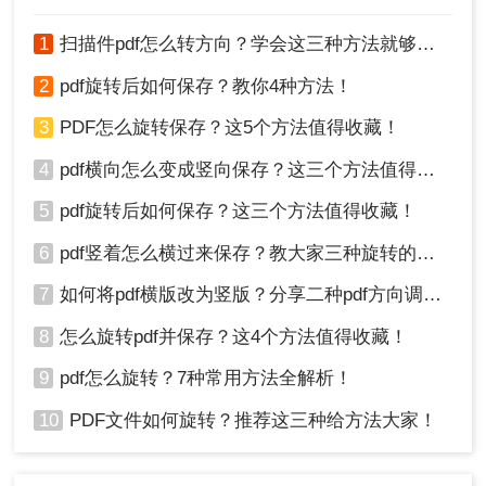
1
扫描件pdf怎么转方向？学会这三种方法就够了！
2
pdf旋转后如何保存？教你4种方法！
2、将PDF文件上传到界面中，设置一下旋转
3
PDF怎么旋转保存？这5个方法值得收藏！
角度，点击开始转换。
4
pdf横向怎么变成竖向保存？这三个方法值得收藏！
5
pdf旋转后如何保存？这三个方法值得收藏！
6
pdf竖着怎么横过来保存？教大家三种旋转的方法！
7
如何将pdf横版改为竖版？分享二种pdf方向调整方法！
8
怎么旋转pdf并保存？这4个方法值得收藏！
9
pdf怎么旋转？7种常用方法全解析！
3、转换之后，点击下载即可。
10
PDF文件如何旋转？推荐这三种给方法大家！