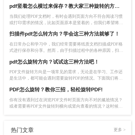
转方向方法，赶紧看起来吧！
pdf竖着怎么横过来保存？教大家三种旋转的方法！
优点：
操作简便，无需安装软件；支持多种
当我们处理PDF文档时，有时会遇到页面方向不符合阅读习惯
PDF格式和版本；通常提供免费试用或基础服
或打印需求的情况，比如页面原本是竖着的，但我们希望将其
务。
横过来保存以便更好地展示或打印。那么pdf竖着怎么横过来保
缺点：
存在数据泄露风险，因为文件需要上传
扫描件pdf怎么转方向？学会这三种方法就够了！
存呢？本文将为您介绍几种简单有效的方法，帮助您轻松实现
到云端进行处理；对于大型PDF文件，处理速
PDF页面从竖向到横向的转换并保存。
在日常办公和学习中，我们经常需要将纸质文档扫描成PDF格
度可能较慢。
式进行保存和分享。然而，由于扫描过程中的各种原因，扫描
得到的PDF文件有时会出现方向不正确的问题。那么扫描件
推荐工具：
转转大师在线工具（提供免费试用）
pdf怎么旋转方向？试试这三种方法吧！
PDF怎么转方向呢？为了解决这一困扰，本文将介绍三种实用
操作步骤：
的方法来转换扫描件PDF的方向，帮助大家轻松应对这一问
PDF文件旋转方向是一项常见的需求，无论是在学习、工作还
题。
1、打开在线pdf旋转网址：
是生活中，都可能会遇到需要旋转PDF的情况。下面我们将介
绍几种pdf怎么旋转方向方法，帮助您轻松地旋转PDF文件。
http://pdftoword.55.la/pdfrotate/
PDF怎么旋转？教你三招，轻松旋转PDF!
你有没有遇到过在浏览PDF文件时页面方向不对的尴尬情况？
或者需要将PDF文件旋转到横向或竖向查看的情况？这时候，
PDF旋转功能就十分必要，那么，PDF怎么旋转呢？下面就为
大家分享几种简单易行的方法。
热门文章
更多 >