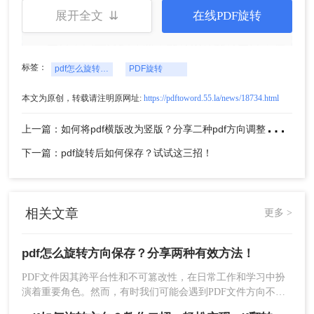
展开全文 ⇊
在线PDF旋转
3、然后回到PDF页面，点击旋转照片。点击
图片中间上方的绿点，旋转鼠标旋转图片，在
图片中央可以看到旋转视角。
标签：
pdf怎么旋转方向保存
PDF旋转
本文为原创，转载请注明原网址:
https://pdftoword.55.la/news/18734.html
上
一篇：如何将pdf横版改为竖版？分享二种pdf方向调整方法！
下一篇：pdf旋转后如何保存？试试这三招！
相关文章
更多 >
4、转动PDF文档中的照片后，每个人都可以
存储PDF文档。PDF文档变更的内容与Word中
pdf怎么旋转方向保存？分享两种有效方法！
的相似。每个人都可以使用快捷的方法
PDF文件因其跨平台性和不可篡改性，在日常工作和学习中扮
【ctrl+s】，也可以点击相应的保存按钮。
演着重要角色。然而，有时我们可能会遇到PDF文件方向不正
确的情况，这时就需要进行旋转并保存。那么pdf怎么旋转方向