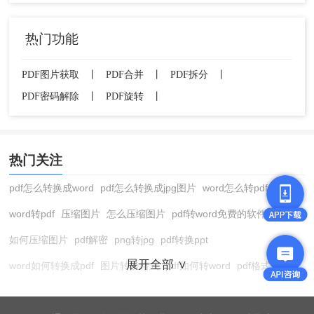
和个人隐私保护，避免使用不安全的工具或服务。
热门功能
PDF图片获取
丨
PDF合并
丨
PDF拆分
丨
PDF密码解除
丨
PDF旋转
丨
热门关注
pdf怎么转换成word
pdf怎么转换成jpg图片
word怎么转pdf
word转pdf
压缩图片
怎么压缩图片
pdf转word免费的软件
如何压缩图片
pdf解密
png转jpg
pdf转换ppt
展开全部 ∨
word如何转换成pdf
图片转换格式
pdf如何转word
pdf格式转换
在线pdf转换成word
pdf转图片
pdf怎么转换成jpg图片
图片转pdf