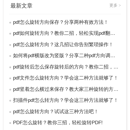
最新文章
更多 >
pdf怎么旋转方向保存？分享两种有效方法！
●
pdf如何旋转方向？教你二招，轻松实现pdf翻转自由！
●
pdf怎么旋转方向？这几招让你告别繁琐操作！
●
注意：
在下载旋转后的PDF文件前，请确保已关闭
所有不必要的浏览器标签页或窗口，以避免干扰下
如何将pdf横版改为竖版？分享二种pdf方向调整方法！
●
载过程。
pdf旋转后怎么保存旋转后的方向？教你二招，轻松旋转PDF！
●
总结
pdf文件怎么旋转方向？学会这二种方法就够了！
●
以上就是pdf怎么旋转方向保存的方法介绍了，旋转
pdf竖着怎么横过来保存？教大家三种旋转的方法！
●
PDF方向并保存是一项常见的PDF处理任务，通过
使用专业PDF编辑器和在线PDF旋转工具，我们可
扫描件pdf怎么转方向？学会这三种方法就够了！
●
以轻松完成这一任务。在选择旋转方法和工具时，
pdf怎么旋转方向？试试这三种方法吧！
●
请根据自己的需求和实际情况进行选择，并遵循相
应的操作步骤和注意事项，以确保旋转过程的安全
PDF怎么旋转？教你三招，轻松旋转PDF!
●
性和有效性。同时，我们也应该时刻关注数据安全