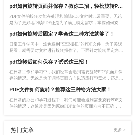
件，有时由于操作不当，导致发过来的PDF文件方向不正确这
pdf如何旋转页面并保存？教你二招，轻松旋转PDF！
该怎么办呢?别怕，下面小编教你二种旋转PDF文件的方法，学
2、将PDF文件上传到界面中，设置一下旋转
会之后，就能轻松将PDF旋转至任何角度，有需要的话快来看
PDF文件的旋转功能在处理和编辑PDF文档时非常重要。无论
角度，点击开始转换。
看吧!
是为了更好地阅读PDF还是为了满足特定需求，掌握如何旋转
PDF页面并保存是必不可少的技能。本文将为您提供pdf如何旋
pdf如何旋转后固定？学会这二种方法就够了！
转页面并保存方法，帮助您轻松完成任务。
日常工作学习中，难免遇到“歪歪扭扭”的PDF文件，为了美观
易看，就需要对文档进行旋转操作了。下面针对旋转固定角度
和任意角度两种来分享一下pdf如何旋转后固定方法，有用的话
pdf旋转后如何保存？试试这三招！
记得点个赞。
在日常工作和学习中，我们经常会遇到需要旋转PDF页面并保
存的情况。无论是为了调整页面方向以适应打印需求，还是为
了改善阅读体验，掌握正确的保存方法都至关重要。那么pdf旋
PDF文件如何旋转？推荐这三种给方法大家！
转后如何保存呢？本文将介绍三种PDF旋转后保存的方法。
3、转换之后，点击下载即可。
在日常的办公和学习过程中，我们可能会遇到需要旋转PDF文
件的情况，这通常是因为原始PDF文件的页面方向不正确，或
者我们希望以不同的方向展示页面内容。那么PDF文件如何旋
转呢？本文将介绍三种旋转PDF文件的实用方法，帮助您轻松
应对这一需求。
热门文章
更多 >