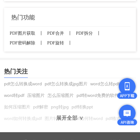
总结
热门功能
以上就是本次分享pdf旋转后如何保存的全部方法介
绍啦，无论是使用专业的PDF编辑软件、在线PDF
旋转工具还是虚拟打印机，您都可以轻松实现PDF
PDF图片获取
丨
PDF合并
丨
PDF拆分
丨
旋转后的保存操作。请根据自己的需求和实际情况
PDF密码解除
丨
PDF旋转
丨
选择合适的方法，以便更好地管理和使用PDF文
档。
热门关注
pdf怎么转换成word
pdf怎么转换成jpg图片
word怎么转pdf
word转pdf
压缩图片
怎么压缩图片
pdf转word免费的软件
如何压缩图片
pdf解密
png转jpg
pdf转换ppt
展开全部 ∨
word如何转换成pdf
图片转换格式
pdf如何转word
pdf格式转换
在线pdf转换成word
pdf转图片
pdf怎么转换成jpg图片
图片转pdf