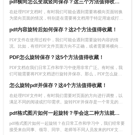
pdf横向怎么变成竖向保存？这三个方法值得收藏！
文将介绍三种实用的方法，帮助您轻松保存旋转后的PDF文
方法二：使用在线PDF旋转工具
件。
在处理PDF文档时，有时我们可能会遇到需要将横向页面转换
如果您不想安装专业的PDF编辑软件，或者只是偶
为竖向页面的情况，特别是在需要将文档用于特定用途或打印
时。那么PDF横向怎么变成竖向保存呢？本文将介绍几种方
尔需要旋转PDF文件，那么使用在线PDF旋转工具
pdf内容旋转后如何保存？这2个方法值得收藏！
法，帮助您轻松将PDF横向页面转换为竖向页面并保存。
是一个不错的选择。下面以转转大师在线PDF旋转
操作为例。
PDF文件在使用过程中，我们可能会遇到需要旋转内容的情
况。比如，有些PDF文件页面方向不正确，或者需要将横向页
操作如下：
面转为纵向页面。那么，问题来了，pdf内容旋转后如何保存
PDF怎么旋转保存？这5个方法值得收藏！
呢？本文将为您详细讲解。
1、打开在线PDF旋转网址：
http://pdftoword.55.la/pdfrotate/
PDF文档在我们日常工作和学习中使用非常广泛。有时候，我
们可能需要将PDF文档进行旋转并保存。那么，PDF怎么旋转
保存呢？下面将为您介绍最佳的方法。
怎么旋转pdf并保存？这4个方法值得收藏！
在处理PDF文件时，有时我们需要对页面的方向进行调整，以
满足不同的阅读或打印需求。旋转PDF并保存是一个常见的操
作，可以通过多种方法实现。那么怎么旋转pdf并保存呢？本文
pdf格式图片如何一起旋转？学会这二种方法就够了！
将详细介绍几种旋转PDF并保存的方法，帮助您轻松完成这一
任务。
pdf格式图片如何一起旋转？在日常工作和学习中，我们经常要
接受来自同事、领导、同学、老师等不同人员发来的PDF文