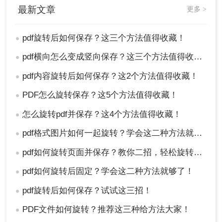
最新文章
更多 >
pdf旋转后如何保存？这三个方法值得收藏！
●
pdf横向怎么变成竖向保存？这三个方法值得收藏！
●
pdf内容旋转后如何保存？这2个方法值得收藏！
●
PDF怎么旋转保存？这5个方法值得收藏！
●
怎么旋转pdf并保存？这4个方法值得收藏！
●
4、在打印设置中，找到“页面设置”或类似的选
项，选择“旋转”并设置相应的角度。
pdf格式图片如何一起旋转？学会这二种方法就够了！
●
5、点击“打印”按钮，虚拟打印机将生成一个旋
转后的PDF文件。您可以选择保存该文件到指
pdf如何旋转页面并保存？教你二招，轻松旋转PDF！
●
定的位置。
pdf如何旋转后固定？学会这二种方法就够了！
●
注意
：使用虚拟打印机保存旋转后的PDF文件时，
pdf旋转后如何保存？试试这三招！
●
请确保已正确安装并配置了虚拟打印机，并注意检
查打印设置中的旋转选项是否生效。
PDF文件如何旋转？推荐这三种给方法大家！
●