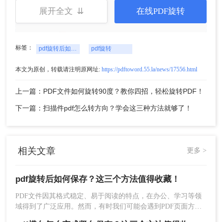
展开全文 ⇊
在线PDF旋转
标签：
pdf旋转后如何保存
pdf旋转
4、转动PDF文档中的照片后，每个人都可以
本文为原创，转载请注明原网址:
https://pdftoword.55.la/news/17556.html
存储PDF文档。PDF文档变更的内容与Word中
的相似。每个人都可以使用快捷的方法
上一篇：PDF文件如何旋转90度？教你四招，轻松旋转PDF！
【ctrl+s】，也可以点击相应的保存按钮。
下一篇：扫描件pdf怎么转方向？学会这三种方法就够了！
相关文章
更多 >
pdf旋转后如何保存？这三个方法值得收藏！
PDF文件因其格式稳定、易于阅读的特点，在办公、学习等领
域得到了广泛应用。然而，有时我们可能会遇到PDF页面方向
不正确的情况，需要进行旋转。那么pdf旋转后如何保存呢？本