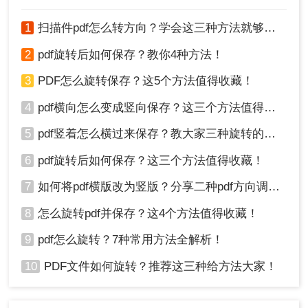
1
扫描件pdf怎么转方向？学会这三种方法就够了！
2
pdf旋转后如何保存？教你4种方法！
方法三：使用虚拟打印机保存旋转后的PDF
3
PDF怎么旋转保存？这5个方法值得收藏！
除了上述两种方法外，您还可以使用虚拟打印机来
4
pdf横向怎么变成竖向保存？这三个方法值得收藏！
保存旋转后的PDF文件。虚拟打印机可以将文件转
5
pdf竖着怎么横过来保存？教大家三种旋转的方法！
换为PDF格式，同时允许您在打印过程中进行旋转
等操作。
6
pdf旋转后如何保存？这三个方法值得收藏！
操作如下：
7
如何将pdf横版改为竖版？分享二种pdf方向调整方法！
1、在计算机上安装一个支持PDF输出的虚拟
打印机，如Adobe PDF或Microsoft Print to
8
怎么旋转pdf并保存？这4个方法值得收藏！
PDF。
9
pdf怎么旋转？7种常用方法全解析！
2、打开需要旋转的PDF文件，选择“打印”选
项。
10
PDF文件如何旋转？推荐这三种给方法大家！
3、在打印对话框中，选择已安装的虚拟打印
机作为输出设备。