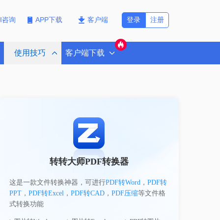
登录
注册
PI咨询
APP下载
客户端
使用技巧
客户端下载
转转大师PDF转换器
这是一款文件转换神器，可进行
PDF转Word
，
PDF转
PPT
，
PDF转Excel
，
PDF转CAD
，
PDF压缩
等文件格
式转换功能