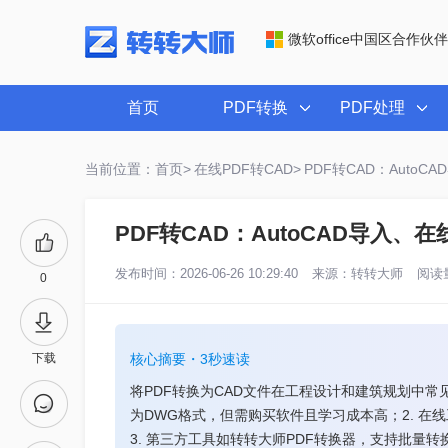
微软office中国区合作伙伴
首页
PDF转换
PDF处理
当前位置：首页>
在线PDF转CAD>
PDF转CAD：Aut
PDF转CAD：AutoCAD导入
发布时间：2026-06-26 10:29:40
来源：
转转大师
阅读量
0
下载
核心摘要・3秒速读
将PDF转换为CAD文件在工程设计和建筑规划中常见。
为DWG格式，但需购买软件且学习成本高；2. 
3. 第三方工具如转转大师PDF转换器，支持批量