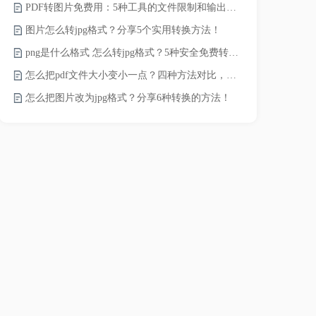
PDF转图片免费用：5种工具的文件限制和输出质量对比！
JPG怎么压
图片怎么转jpg格式？分享5个实用转换方法！
png是什么格式 怎么转jpg格式？5种安全免费转换方法全解析！
电脑上怎么压
怎么把pdf文件大小变小一点？四种方法对比，一看就懂！
如何压缩视频
怎么把图片改为jpg格式？分享6种转换的方法！