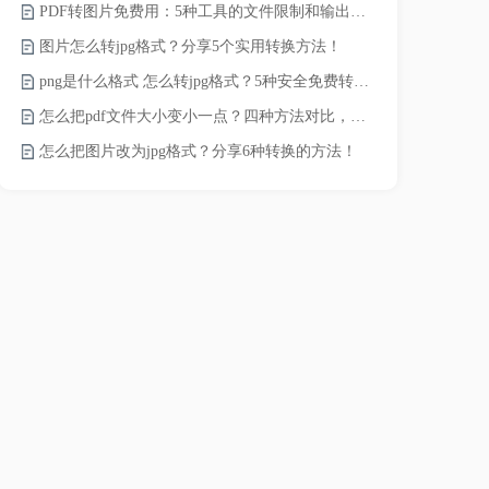
PDF转图片免费用：5种工具的文件限制和输出质量对比！
JPG怎么压
图片怎么转jpg格式？分享5个实用转换方法！
png是什么格式 怎么转jpg格式？5种安全免费转换方法全解析！
电脑上怎么压
怎么把pdf文件大小变小一点？四种方法对比，一看就懂！
如何压缩视频
怎么把图片改为jpg格式？分享6种转换的方法！