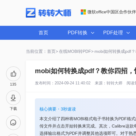
微软office中国区合作伙伴
首页
PDF转换
PDF处理
当前位置：首页>
在线MOBI转PDF>
mobi如何转换成pd
mobi如何转换成pdf？教你四招
发布时间：2024-09-24 11:40:02
来源：
转转大师
阅读量
135
下载
核心摘要・3秒速读
本文介绍了四种将MOBI格式电子书转换为PDF
传文件并点击开始转换来完成。其次，Calibre
选择输出格式为PDF并调整其他选项即可。对于熟悉命令