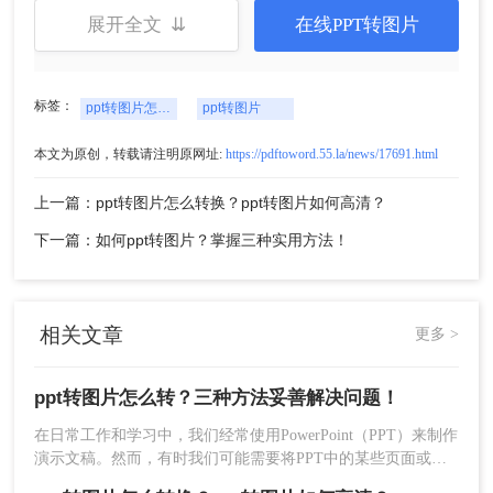
展开全文 ⇊
在线PPT转图片
标签：
ppt转图片怎么转
ppt转图片
3、如果对图片输出有要求，也是可以设置一下的
本文为原创，转载请注明原网址:
https://pdftoword.55.la/news/17691.html
哦，其中包括：页码选择、输出格式、图片质量、
上一篇：ppt转图片怎么转换？ppt转图片如何高清？
生成方式。
下一篇：如何ppt转图片？掌握三种实用方法！
相关文章
更多 >
ppt转图片怎么转？三种方法妥善解决问题！
在日常工作和学习中，我们经常使用PowerPoint（PPT）来制作
演示文稿。然而，有时我们可能需要将PPT中的某些页面或整
4、设置完毕后点击开始转换，等待片刻。
个演示文稿转换为图片格式，以便在其他平台或设备上展示。