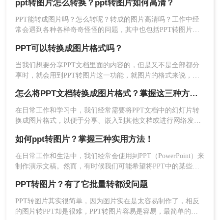
ppt转图片怎么转换？ppt转图片如何高清？
那么ppt转图片怎么转呢？本文将详细介绍PPT转图片的几种方
法，帮助您轻松实现这一操作。
PPT能转成图片吗？怎么转呢？转成的图片高清吗？工作中经
常会遇到各种各样奇奇怪怪的问题，其中也包括PPT转图片，
当然了，遇到我们问题我们也是要解决的，而不是逃避，其实
PPT可以转换成图片格式吗？
PPT转图片这个功能一直都有，只是很多人不知道，没有操作
过，所以存在疑问也是很正常的，那么要怎么转换呢？那就让
当我们想要分享PPT文档里面的内容的，但是又不是全部都分
专业人士来给大家支个招吧。
5、转换完成了，点击下载就可以查看。
享时，就会用到PPT转图片这一功能，就图片的格式来说，更
加的轻巧，更加方便阅读。如果我们仅仅是想要分享某一些内
怎么将PPT文档转换成图片格式？掌握这三种方法让你事半功倍！
方法三：使用截图工具进行截图保存
容，又不想被对方知道PPT文档的全部内容时，那么将部分内
容转换成图片就很有必要了。就好比说，你做了一个PPT模板
在日常工作和学习中，我们经常需要将PPT文档中的幻灯片转
如果您只需要保存PPT中的部分内容或特定的幻灯
的网站，在给大家分享模板的同时，也还需要使用图片来展示
换成图片格式，以便于分享、嵌入到其他文档或进行网络发
一下模板的大概详情吧。但是一张张去重新制图就很麻烦了，
片，可以使用截图工具进行截图保存。
布。那么怎么将PPT文档转换成图片格式呢？本文将详细介绍
如果能一键转换，那就方便多了。
如何ppt转图片？掌握三种实用方法！
操作如下：
几种将PPT文档转换成图片格式的方法，帮助您轻松完成这一
1、打开PPT文稿：打开您想要截图的PPT文稿。
任务。
在日常工作和生活中，我们经常会使用到PPT（PowerPoint）来
2、使用截图工具：按下“Print Screen”键（在
制作演示文稿。然而，有时候我们可能希望将PPT中的某些页
Windows系统中）或使用其他截图软件（如
面或整个演示文稿转换为图片，以便在网页、电子邮件或其他
PPT转图片？有了它批量转都没问题
文档中使用。那么如何PPT转图片呢？本文将介绍几种将PPT
Snagit、Screenshot Capture等）进行截图。
转换为图片的方法。
3、编辑和裁剪截图：打开图片编辑工具（如
PPT转图片其实很简单，因为图片实在是太容易制作了，相反
Windows自带的画图工具、Photoshop等），将截图
的图片转PPT却是很难，PPT转图片容易是容易，最简单的方