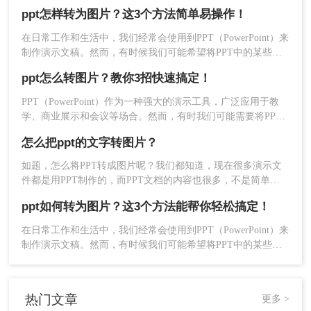
法就是截图，很多软件都有截图功能，比如QQ、微信、浏览器
进行编辑和裁剪，以满足您的需求。
ppt怎样转为图片？这3个方法简单易操作！
等，相信大家对这个功能都了如指掌，但是当PPT数量多了起
4、保存图片：将编辑好的图片保存到指定路径。
来，需要截图的量就很大了。那么有什么办法可以批量转图片
在日常工作和生活中，我们经常会使用到PPT（PowerPoint）来
呢？毕竟截图只能一张张来，批量还是做不到的。
注意事项：
制作演示文稿。然而，有时候我们可能希望将PPT中的某些页
面或整个演示文稿转换为图片，以便在网页、电子邮件或其他
ppt怎么转图片？教你3招快速搞定！
1、在使用PPT自带的“另存为”功能时，注意选择适
文档中使用。那么ppt怎样转为图片呢？本文将介绍几种将PPT
转换为图片的方法。
当的图片格式和保存选项，以确保转换后的图片质
PPT（PowerPoint）作为一种强大的演示工具，广泛应用于教
量和格式符合你的需求。
学、商业展示和会议等场合。然而，有时我们可能需要将PPT
2、在使用在线转换工具时，务必选择可靠的网站和
转换为图片格式，以便于分享、嵌入到其他文档或网页中。那
怎么把ppt的文字转图片？
么ppt怎么转图片呢？本文将介绍三种将PPT转换为图片的方
工具，并注意保护个人隐私和数据安全。同时，确
法。
保上传的PPT文件不包含敏感信息或机密内容。
如题，怎么将PPT转成图片呢？我们都知道，现在很多演示文
件都是用PPT制作的，而PPT文档的内容也很多，不是简单的
3、对于包含大量图表、图片或动画的PPT页面，转
一两页就能概括的，为了方便发送给别人阅读，经常会将制作
换后的图片可能会出现失真或变形的情况。因此，
ppt如何转为图片？这3个方法能帮你轻松搞定！
好的PPT文档转成其他格式，其中就会有转成图片这一种方
在转换前最好先检查并调整PPT页面的内容和布
式，不知道大家知不知道怎么转换呢？如果不知道的话，那么
在日常工作和生活中，我们经常会使用到PPT（PowerPoint）来
局。
看看这篇文章，很快你就能学会了。
制作演示文稿。然而，有时候我们可能希望将PPT中的某些页
面或整个演示文稿转换为图片，以便在网页、电子邮件或其他
总结：
文档中使用。那么ppt如何转为图片呢？本文将介绍几种将PPT
转换为图片的方法。
以上就是ppt转图片怎么转的方法介绍了，您可以根
热门文章
更多 >
据自己的需求和实际情况选择合适的方法进行操