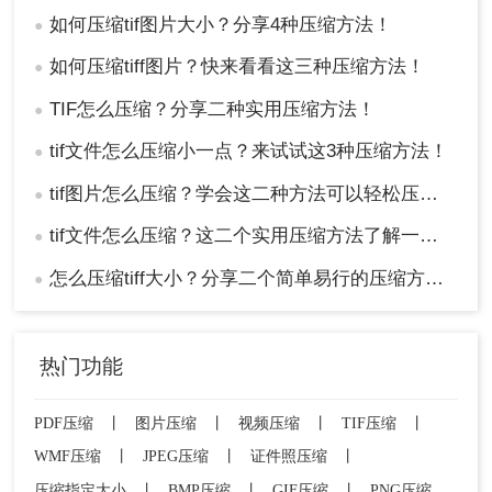
如何压缩tif图片大小？分享4种压缩方法！
●
如何压缩tiff图片？快来看看这三种压缩方法！
●
3、在菜单中选择“图像”->“图像大小”，调整分辨率
TIF怎么压缩？分享二种实用压缩方法！
●
和尺寸。
tif文件怎么压缩小一点？来试试这3种压缩方法！
●
tif图片怎么压缩？学会这二种方法可以轻松压缩大小!！
●
tif文件怎么压缩？这二个实用压缩方法了解一下！
●
怎么压缩tiff大小？分享二个简单易行的压缩方法！
●
热门功能
PDF压缩
丨
图片压缩
丨
视频压缩
丨
TIF压缩
丨
WMF压缩
丨
JPEG压缩
丨
证件照压缩
丨
4、选择“文件”->“导出”->“存储为”，选择TIFF格式。
压缩指定大小
丨
BMP压缩
丨
GIF压缩
丨
PNG压缩