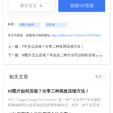
展开全文 ⇊
在线TIF压缩
标签：
tif图片如何压缩
tif压缩
本文为原创，转载请注明原网址:
https://pdftoword.55.la/news/18759.html
4、压缩完成，大家可以对比一下压缩前后的大小，
上一篇：TIF怎么压缩？分享二种实用压缩方法！
是不是小了很多呢。
下
一篇：tif图片怎么压缩？学会这二种方法可以轻松压缩大小!！
注意：在选择压缩算法和参数时，要根据实际需求
进行权衡，以避免过度压缩导致图像质量下降。压
缩后的图片建议保存为新的文件，以免覆盖原始文
件。
相关文章
更多 >
方法二：使用在线工具进行压缩
tif图片如何压缩？分享三种高效压缩方法！
利用在线图片压缩工具，可以轻松压缩TIF图片。这
TIF（Tagged Image File Format）是一种广泛应用于专业摄影、
些工具通常提供简单的用户界面和快速的压缩服
图像编辑和出版领域的高质量图像格式。然而，由于其高保真
务，无需安装任何软件。
的特性，TIF文件往往体积较大，这给存储和传输带来了不