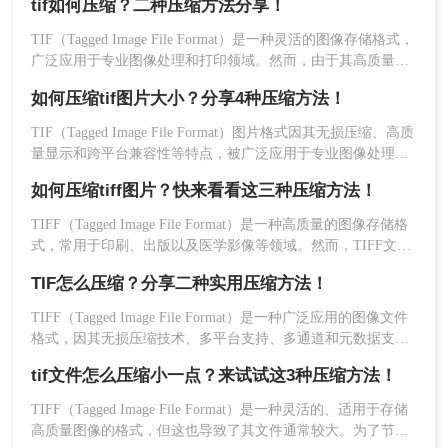
tif如何压缩？二种压缩方法分享！
便。为了有效地管理这些大文件，我们可以采取适当的压缩措
优点：
操作简便，无需安装软件，支持多种图
施来减小它们的大小而不显著影响图像质量。那么tif图片如何
片格式，适合快速压缩需求。
TIF（Tagged Image File Format）是一种灵活的图像存储格式，
压缩呢？本文将介绍三种压缩TIF图片的方法。
广泛应用于专业图像处理和打印领域。然而，由于其高质量和
缺点：
必须在线才能使用，不适合没有稳定互
多功能性，TIF文件往往体积较大，给存储和传输带来不便。
联网接入的情况。
如何压缩tif图片大小？分享4种压缩方法！
那么tif如何压缩呢？本文将介绍两种压缩TIF文件的方法。
推荐工具：
转转大师在线压缩工具
TIF（Tagged Image File Format）图片格式因其无损压缩、高质
操作步骤：
量显示和跨平台兼容性等特点，被广泛应用于专业图像处理和
打印领域。然而，TIF图片的体积往往较大，给存储和传输带
1、打开在线TIF压缩网址：
如何压缩tiff图片？快来看看这三种压缩方法！
来了挑战。那么如何压缩tif图片大小呢？本文将介绍四种有效
https://pdftoword.55.la/tif-imgcompress/
的TIF图片压缩方法，帮助用户轻松减小图片体积，提升存储
TIFF（Tagged Image File Format）是一种高质量的图像存储格
和传输效率。
式，常用于印刷、出版以及医学影像等领域。然而，TIFF文件
通常体积较大，不利于网络传输或存储空间的优化。那么如何
TIF怎么压缩？分享二种实用压缩方法！
压缩tiff图片呢？本文将介绍三种压缩TIFF图片的方法。
TIFF（Tagged Image File Format）是一种广泛应用的图像文件
2、点击选择文件上传要压缩的图片。
格式，因其无损压缩技术、多平台支持、多通道和元数据支持
等特点而受到青睐。然而，TIFF文件通常较大，对存储和传输
tif文件怎么压缩小一点？来试试这3种压缩方法！
造成一定困扰。那么TIF怎么压缩呢？本文将介绍两种压缩
TIFF图像的方法。
TIFF（Tagged Image File Format）是一种灵活的、适用于存储
3、图片除了压缩之外还可以转换输出格式哦，压缩
高质量图像的格式，但这也导致了其文件通常较大。为了节省