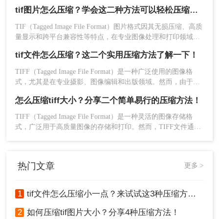
存储空间或便于网络传输，压缩TIFF文件显得尤为重要。那么
程度也是可以调整的。
tif图片怎么压缩？学会这二种方法可以轻松压缩大小!！
tif文件怎么压缩小一点呢？本文将介绍三种压缩TIFF文件的方
法。
TIF（Tagged Image File Format）图片格式因其无损压缩、高质
量显示和跨平台兼容性等特点，在专业图像处理和打印领域得
到了广泛应用。然而，TIF图片的体积往往较大，给存储和传
tif文件怎么压缩？这二个实用压缩方法了解一下！
输带来了挑战。那么tif图片怎么压缩呢？本文将介绍两种有效
的TIF图片压缩方法，帮助用户轻松减小图片体积，提升存储
TIFF（Tagged Image File Format）是一种广泛使用的图像格
和传输效率。
式，尤其是在专业摄影、图像编辑和出版领域。然而，由于其
高质量的特性，TIFF文件往往体积较大，这给存储和传输带来
4、图片上传后点击开始转换。
怎么压缩tiff大小？分享二个简单易行的压缩方法！
了不便。那么tif文件怎么压缩呢？本文将介绍两种有效的TIFF
文件压缩方法。
TIFF（Tagged Image File Format）是一种灵活的图像存储格
式，广泛用于高质量图像的存储和打印。然而，TIFF文件通常
体积较大，不利于网络传输或存储空间的优化。那么怎么压缩
tiff大小呢？本文将介绍两种压缩TIFF文件的方法。
热门文章
更多 >
5、压缩完成点击下载即可。
1
tif文件怎么压缩小一点？来试试这3种压缩方法！
注意：在使用在线工具时，要确保网络连接稳定，
以免上传或下载失败。注意检查压缩后的图片质
2
如何压缩tif图片大小？分享4种压缩方法！