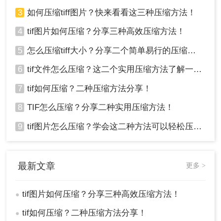
量，确保满足使用需求。
3
如何压缩tiff图片？快来看看这三种压缩方法！
方法三：手动调整图片参数进行压缩
4
tif图片如何压缩？分享三种高效压缩方法！
通过手动调整图片的参数，如分辨率、色彩深度
5
怎么压缩tiff大小？分享二个简单易行的压缩方法！
等，可以减小TIF图片的文件大小。这种方法需要一
6
tif文件怎么压缩？这二个实用压缩方法了解一下！
定的图像编辑知识，但可以提供更高的灵活性。
7
tif如何压缩？二种压缩方法分享！
优点：
灵活性高，可以根据实际需求进行精细
调整。
8
TIF怎么压缩？分享二种实用压缩方法！
缺点：
需要一定的图像编辑知识，操作相对复
杂。
9
tif图片怎么压缩？学会这二种方法可以轻松压缩大小!！
推荐工具：
Adobe Photoshop
操作步骤：
最新文章
更多 >
1、打开Adobe Photoshop。
2、导入要压缩的TIFF图像。
tif图片如何压缩？分享三种高效压缩方法！
●
tif如何压缩？二种压缩方法分享！
●