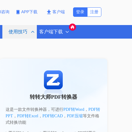
登录
注册
PI咨询
APP下载
客户端
使用技巧
客户端下载
转转大师PDF转换器
这是一款文件转换神器，可进行
PDF转Word
，
PDF转
PPT
，
PDF转Excel
，
PDF转CAD
，
PDF压缩
等文件格
式转换功能