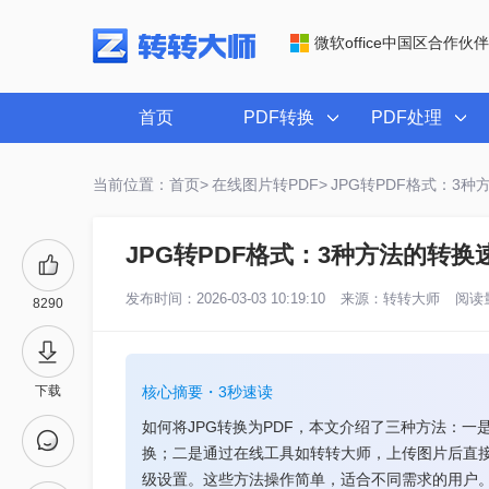
微软office中国区合作伙伴
首页
PDF转换
PDF处理
当前位置：首页>
在线图片转PDF>
JPG转PDF格式：3
JPG转PDF格式：3种方法的转
发布时间：2026-03-03 10:19:10
来源：
转转大师
阅读量
8290
下载
核心摘要・3秒速读
如何将JPG转换为PDF，本文介绍了三种方法：一是使用Wind
换；二是通过在线工具如转转大师，上传图片后直接
级设置。这些方法操作简单，适合不同需求的用户