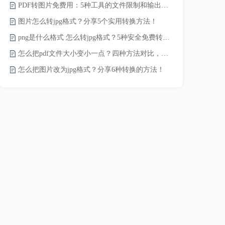
PDF转图片免费用：5种工具的文件限制和输出质量对比！
JPG怎么压
图片怎么转jpg格式？分享5个实用转换方法！
png是什么格式 怎么转jpg格式？5种安全免费转换方法全解析！
电脑上怎么压
怎么把pdf文件大小变小一点？四种方法对比，一看就懂！
如何压缩视频
怎么把图片改为jpg格式？分享6种转换的方法！