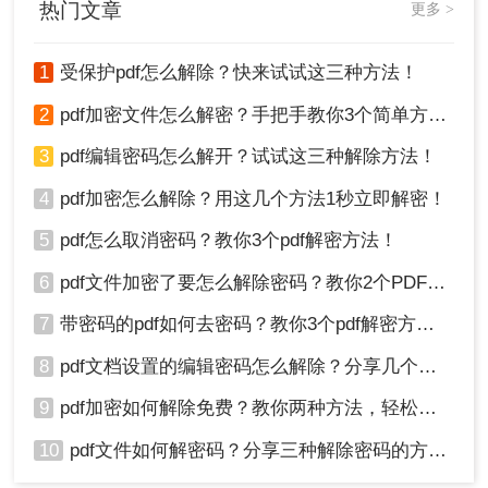
热门文章
更多 >
1
受保护pdf怎么解除？快来试试这三种方法！
2
pdf加密文件怎么解密？手把手教你3个简单方法！
3、添加好需要转换的文件后，点击“开始转
3
pdf编辑密码怎么解开？试试这三种解除方法！
换”稍等片刻后，文档即可转换成功。
4
pdf加密怎么解除？用这几个方法1秒立即解密！
5
pdf怎么取消密码？教你3个pdf解密方法！
6
pdf文件加密了要怎么解除密码？教你2个PDF解密方法
7
带密码的pdf如何去密码？教你3个pdf解密方法！
8
pdf文档设置的编辑密码怎么解除？分享几个解密方法！
9
pdf加密如何解除免费？教你两种方法，轻松解锁pdf文件！
4、解密完成后，点击下载，即可得到解密后
10
pdf文件如何解密码？分享三种解除密码的方法！
的PDF文件