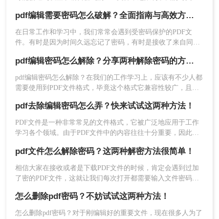
已备份原始文件，以防意外情况导致文件损坏或数
的编辑和修改。那么pdf文件编辑密码怎么破除呢？本文将介绍
据丢失。如果PDF文件设置了所有者密码（用于限
pdf编辑需要密码怎么破解？全面指南与高效方法详解！
两种破除PDF文件编辑密码的方法。
制文件编辑、打印等操作），则可能需要使用更高
在日常工作和学习中，我们常常会遇到受密码保护的PDF文
级的工具或方法才能解除限制。
件。有时是因为时间久远忘记了密码，有时是接收了来自同事
或客户的加密文件却未能及时获取密码。无论原因如何，破解
方法二：使用在线解密服务
pdf编辑密码怎么解除？分享两种解除密码的方法！
PDF密码的需求确实存在。那么pdf编辑需要密码怎么破解呢？
pdf编辑密码怎么解除？在我们的工作学习上，应该有不少人都
在线解密服务是一种便捷的PDF密码破除方法，它
需要使用到PDF文件格式，毕竟这个格式它兼容性较广，且不
利用云端技术，无需安装任何软件即可快速解除
易编辑，能较好的保存文件。 不过有时候我们为了防止文件被
PDF文件的密码保护。用户只需上传需要解除密码
pdf去除编辑密码怎么弄？快来试试这两种方法！
人随意查看，都会选择给文档加密，今天就来教大家二种方
的PDF文件，等待片刻即可获得解除密码后的文
法，轻松给PDF文档加密。
PDF文件是一种非常常见的文件格式，它被广泛地应用于工作
件。
学习各个领域。由于PDF文件中的内容往往十分重要，因此，
为了保护其内容不被非法获取，很多人选择加密PDF文件。但
优点：
操作简便，无需安装软件；支持多种
pdf文件怎么解除密码？这两种解密方法很简单！
是，如果你收到了加密的PDF文件但忘记了密码，该怎么办
PDF格式和版本；通常提供免费试用或基础服
呢？下面，小编就给大家分享pdf去除编辑密码怎么弄的方法，
相信大家在接收或者是下载PDF文件的时候，肯定会遇到过加
务。
一起来学习一下吧。
了密的PDF文件，这就让我们每次打开都需要输入文件密码，
缺点
：存在数据泄露风险，因为文件需要上传
时间久了还可能会忘记密码，造成影响文件使用的后果。那么
到云端进行处理；可能无法处理复杂的PDF密
怎么删除pdf密码？不妨试试这两种方法！
pdf文件怎么解除密码呢？方法很简单，给大家分享两种解决方
码保护情况。
法，其中一种手机上就能完成，来一起看看吧。
怎么删除pdf密码？对于刚编辑好的重要文件，现在很多人为了