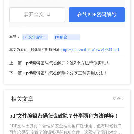
展开全文 ⇊
在线PDF密码解除
标签：
pdf文件编辑密码怎么破除
pdf解密
5、点击“确定”按钮，保存更改并关闭属性窗
本文为原创，转载请注明原网址:
https://pdftoword.55.la/news/18733.html
口。
上一篇：pdf编辑密码怎么解开？这2个方法帮你实现！
下一篇：pdf编辑密码怎么解除？分享三种实用方法！
相关文章
更多 >
6、最后，点击“文件”菜单中的“保存”或“另存
为”选项，将解除密码保护的PDF文件保存到指
定位置。
pdf文件编辑密码怎么破除？分享两种方法详解！
PDF文件因其跨平台性和安全性而被广泛使用，但有时候我们
注意
：在使用PDF编辑器解除密码保护前，请确保
可能会遇到设置了编辑密码的PDF文件，这限制了我们对文件