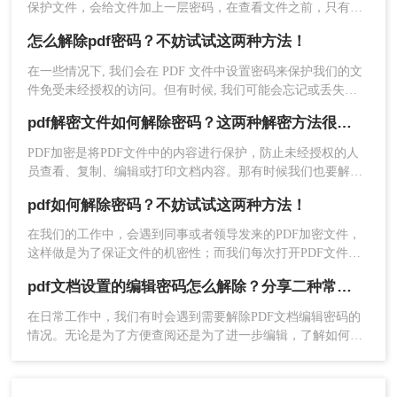
保护文件，会给文件加上一层密码，在查看文件之前，只有输
推荐工具：
转转大师在线工具（提供免费试用）
入正确密码，才能打开文件，看到里面的内容。这样的文件，
操作步骤：
怎么解除pdf密码？不妨试试这两种方法！
可以在一定程度上增强资料安全性，但是如果需要多次查看，
每次都输入密码，就有点麻烦了，所以怎么删除pdf密码呢？下
1、打开在线
PDF解密
：
在一些情况下, 我们会在 PDF 文件中设置密码来保护我们的文
面小编分享个解密的方法，希望能够帮助到大家。
https://pdftoword.55.la/unlock-pdf/
件免受未经授权的访问。但有时候, 我们可能会忘记或丢失密
码, 如果没有有效的方法来解除 PDF 文件密码，可能会给我们
pdf解密文件如何解除密码？这两种解密方法很简单
带来很多麻烦，因为无法打开这些文件。在这篇文章中, 我们
将学习怎么解除pdf密码, 以允许我们访问我们的 PDF 文件。
PDF加密是将PDF文件中的内容进行保护，防止未经授权的人
员查看、复制、编辑或打印文档内容。那有时候我们也要解除
这些加密的文档该怎么操作呢，今天我来推荐pdf解密文件如何
pdf如何解除密码？不妨试试这两种方法！
解除密码方法帮助大家解决这个问题，快来看看！
在我们的工作中，会遇到同事或者领导发来的PDF加密文件，
这样做是为了保证文件的机密性；而我们每次打开PDF文件都
需要输入密码才能进行查看与编辑，当文档使用频率较高时，
2、点击选择文件添加需要解密的文件，将需
pdf文档设置的编辑密码怎么解除？分享二种常用解除方式！
就会很麻烦。这时我们就需要对其进行解密，以方便后续的操
要解密的PDF文件上传，上传后点击继续上传
作，那有什么办法能进行PDF解密呢？当然有，今天小编就为
在日常工作中，我们有时会遇到需要解除PDF文档编辑密码的
可添加其他的PDF文件。
大家推荐个方法，大家一起看看pdf如何解除密码吧！
情况。无论是为了方便查阅还是为了进一步编辑，了解如何安
全有效地解除PDF文档的编辑密码是非常有用的。那么pdf文档
设置的编辑密码怎么解除呢？本文将介绍两种常见的解除PDF
文档编辑密码的方法，并提供相应的推荐工具及操作步骤。