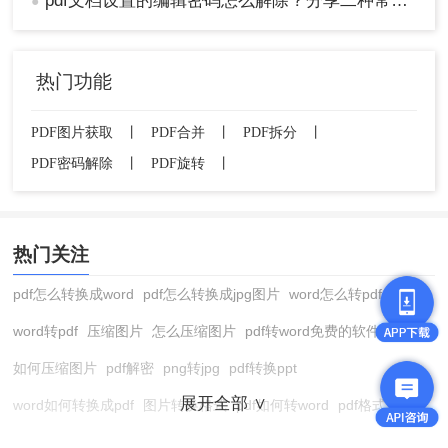
pdf文档设置的编辑密码怎么解除？分享二种常用解除方式！
●
注意：
如果PDF文件包含敏感信息或重要数据，请
务必谨慎使用在线解密服务，并考虑使用其他更安
全的解密方法。
热门功能
总结
PDF图片获取
丨
PDF合并
丨
PDF拆分
丨
以上就是pdf文件编辑密码怎么破除的方法介绍了，
PDF密码解除
丨
PDF旋转
丨
破除PDF文件的编辑密码是一项具有挑战性的任
务，但通过使用PDF编辑器和在线解密服务，我们
可以有效地解除密码保护，恢复对文件的编辑权
热门关注
限。在选择解密方法和工具时，请根据自己的需求
和实际情况进行选择，并遵循相应的操作步骤和注
pdf怎么转换成word
pdf怎么转换成jpg图片
word怎么转pdf
意事项，以确保解密过程的安全性和有效性。
word转pdf
压缩图片
怎么压缩图片
pdf转word免费的软件
如何压缩图片
pdf解密
png转jpg
pdf转换ppt
展开全部 ∨
word如何转换成pdf
图片转换格式
pdf如何转word
pdf格式转换
在线pdf转换成word
pdf转图片
pdf怎么转换成jpg图片
图片转pdf